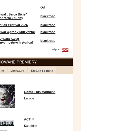
e
Od
iwal „Serca Bicie”
blackrose
ndrzeja Zauchy
Fall Festival 2026
blackrose
tiwal Ogrody Muzyczne
blackrose
y Wam Świąt
blackrose
nych pełnych słońca!
więcej
DOWANE PREMIERY
ilm
Literatura
Kultura i sztuka
Come This Madness
Europe
ACT III
Kasabian