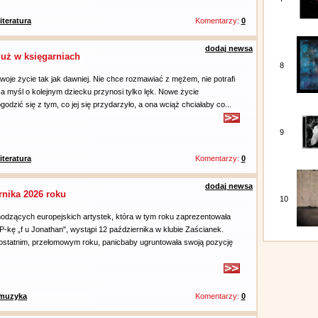
literatura
Komentarzy:
0
dodaj newsa
już w księgarniach
8
 swoje życie tak jak dawniej. Nie chce rozmawiać z mężem, nie potrafi
, a myśl o kolejnym dziecku przynosi tylko lęk. Nowe życie
odzić się z tym, co jej się przydarzyło, a ona wciąż chciałaby co...
9
literatura
Komentarzy:
0
dodaj newsa
rnika 2026 roku
10
odzących europejskich artystek, która w tym roku zaprezentowała
P-kę „f u Jonathan", wystąpi 12 października w klubie Zaścianek.
 ostatnim, przełomowym roku, panicbaby ugruntowała swoją pozycję
muzyka
Komentarzy:
0