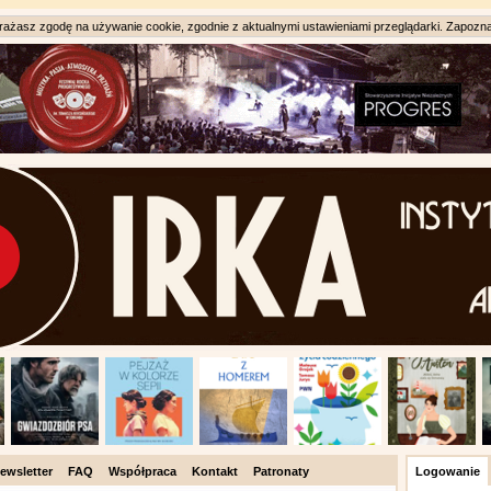
ażasz zgodę na używanie cookie, zgodnie z aktualnymi ustawieniami przeglądarki. Zapozna
ewsletter
FAQ
Współpraca
Kontakt
Patronaty
Logowanie