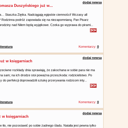
dodaj newsa
omasza Duszyńskiego już w...
wa… Staszka Ziętka. Nadciągają egipskie ciemności! Wczasy all
? Rodzinna podróż zapowiada się na niezapomnianą. Pan Pisarz
 urodziny nad Nilem będą wyjątkowe. Czeka go wyprawa do pirami...
literatura
Komentarzy:
0
dodaj newsa
już w księgarniach
zeciwne rozkłady dnia sprawiają, że zakochana w sobie para nie ma
a sam; na ich drodze stoi poważna przeszkoda: rodzicielstwo. Po
y do perfekcji doprowadzili sztukę przerywania rodzicom inty...
literatura
Komentarzy:
0
dodaj newsa
ż w księgarniach
tło, nie pozostawić po sobie żadnego śladu. Natalia jest pewna tylko