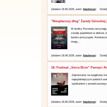
(dodano 18.06.2026, autor:
blackrose
)
Dział
"Niespłacony dług" Żanety Góreckiej 
W okolicy Poznania zaczynają 
zostały popełnione w afekcie, b
bardzo precyzyjnie. Komisarz
mogą ...
(dodano 18.06.2026, autor:
blackrose
)
Dział
18. Festiwal „Serca Bicie” Pamięci An
Zapraszamy na wyjątkowy kon
najwybitniejszych polskich wo
spotkaniem z ponadczasową mu
(dodano 18.06.2026, autor:
blackrose
)
Dział