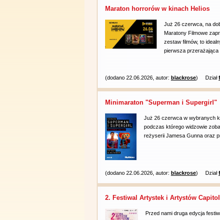
Maraton horrorów w kinach Helios
Już 26 czerwca, na do
Maratony Filmowe zapr
zestaw filmów, to idea
pierwsza przerażająca .
(dodano 22.06.2026, autor:
blackrose
)
Dział
Minimaraton "Superman i Supergirl"
Już 26 czerwca w wybranych kin
podczas którego widzowie zoba
reżyserii Jamesa Gunna oraz p
(dodano 22.06.2026, autor:
blackrose
)
Dział
2. Festiwal Artystek i Artystów Capito
Przed nami druga edycja festiw