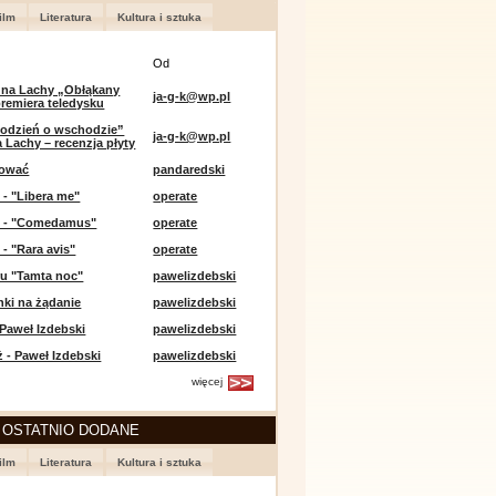
ilm
Literatura
Kultura i sztuka
Od
 na Lachy „Obłąkany
ja-g-k@wp.pl
premiera teledysku
odzień o wschodzie”
ja-g-k@wp.pl
 Lachy – recenzja płyty
lować
pandaredski
 - "Libera me"
operate
e - "Comedamus"
operate
 - "Rara avis"
operate
u "Tamta noc"
pawelizdebski
nki na żądanie
pawelizdebski
 Paweł Izdebski
pawelizdebski
 - Paweł Izdebski
pawelizdebski
więcej
 OSTATNIO DODANE
ilm
Literatura
Kultura i sztuka