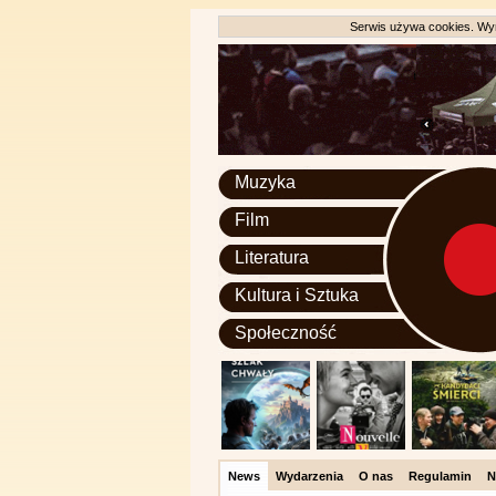
Serwis używa cookies. Wyr
Muzyka
Film
Literatura
Kultura i Sztuka
Społeczność
News
Wydarzenia
O nas
Regulamin
N