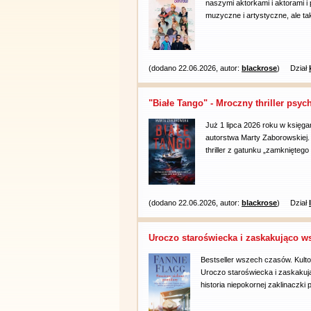
naszymi aktorkami i aktorami i
muzyczne i artystyczne, ale ta
(dodano 22.06.2026, autor:
blackrose
)
Dział
"Białe Tango" - Mroczny thriller psyc
Już 1 lipca 2026 roku w księgar
autorstwa Marty Zaborowskiej
thriller z gatunku „zamkniętego 
(dodano 22.06.2026, autor:
blackrose
)
Dział
Uroczo staroświecka i zaskakująco w
Bestseller wszech czasów. Kult
Uroczo staroświecka i zaskakuj
historia niepokornej zaklinaczki p