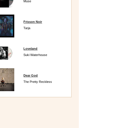
Muse
Frisson Noir
Tarja
Loveland
Suki Waterhouse
Dear God
The Pretty Reckless