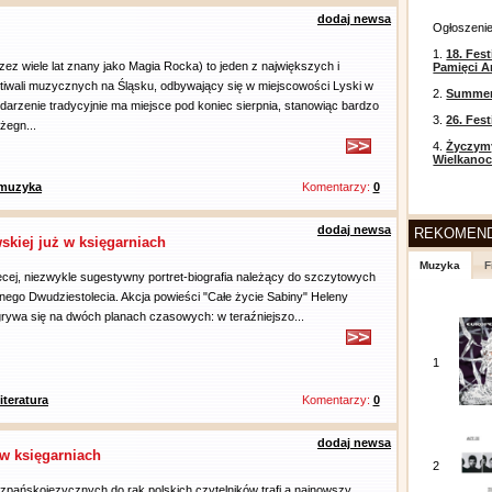
dodaj newsa
Ogłoszeni
1.
18. Fest
zez wiele lat znany jako Magia Rocka) to jeden z największych i
Pamięci A
stiwali muzycznych na Śląsku, odbywający się w miejscowości Lyski w
2.
Summer 
darzenie tradycyjnie ma miejsce pod koniec sierpnia, stanowiąc bardzo
3.
26. Fes
żegn...
4.
Życzym
Wielkanoc
muzyka
Komentarzy:
0
dodaj newsa
REKOMEN
skiej już w księgarniach
Muzyka
F
ecej, niezwykle sugestywny portret-biografia należący do szczytowych
nego Dwudziestolecia. Akcja powieści "Całe życie Sabiny" Heleny
rywa się na dwóch planach czasowych: w teraźniejszo...
1
literatura
Komentarzy:
0
dodaj newsa
 w księgarniach
2
zpańskojęzycznych do rąk polskich czytelników trafi a najnowszy,