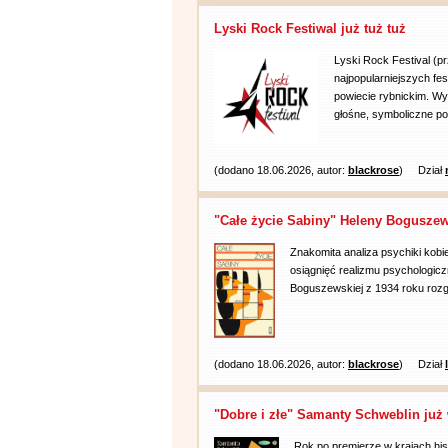
Lyski Rock Festiwal już tuż tuż
Lyski Rock Festival (pr
najpopularniejszych fe
powiecie rybnickim. Wy
głośne, symboliczne po
(dodano 18.06.2026, autor:
blackrose
)
Dział
"Całe życie Sabiny" Heleny Boguszew
Znakomita analiza psychiki kobi
osiągnięć realizmu psychologicz
Boguszewskiej z 1934 roku rozg
(dodano 18.06.2026, autor:
blackrose
)
Dział
"Dobre i złe" Samanty Schweblin już
Rok po premierze w krajach his