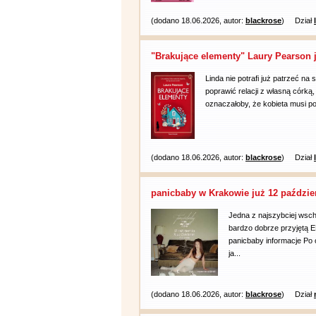
(dodano 18.06.2026, autor:
blackrose
)
Dział
"Brakujące elementy" Laury Pearson 
Linda nie potrafi już patrzeć na
poprawić relacji z własną córką
oznaczałoby, że kobieta musi pog
(dodano 18.06.2026, autor:
blackrose
)
Dział
panicbaby w Krakowie już 12 paździe
Jedna z najszybciej wsch
bardzo dobrze przyjętą E
panicbaby informacje Po
ja...
(dodano 18.06.2026, autor:
blackrose
)
Dział