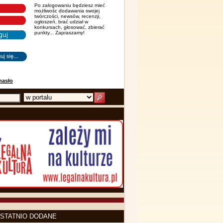
Po zalogowaniu będziesz mieć
możliwośc dodawania swojej
twórczości, newsów, recenzji,
ogłoszeń, brać udział w
konkursach, głosować, zbierać
punkty... Zapraszamy!
hasło
STATNIO DODANE