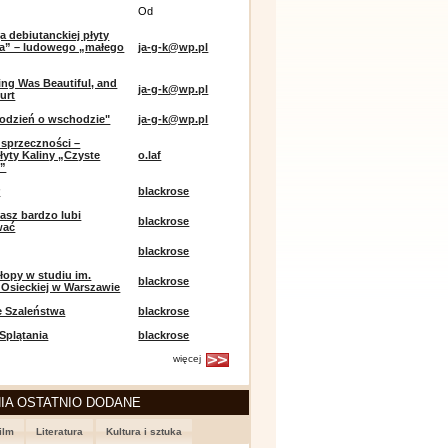
Od
a debiutanckiej płyty
lia” – ludowego „małego
ja-g-k@wp.pl
ing Was Beautiful, and
ja-g-k@wp.pl
urt
odzień o wschodzie"
ja-g-k@wp.pl
sprzeczności –
łyty Kaliny „Czyste
o.laf
e”
r
blackrose
asz bardzo lubi
blackrose
wać
blackrose
opy w studiu im.
blackrose
 Osieckiej w Warszawie
e Szaleństwa
blackrose
 Splątania
blackrose
więcej
IA OSTATNIO DODANE
ilm
Literatura
Kultura i sztuka