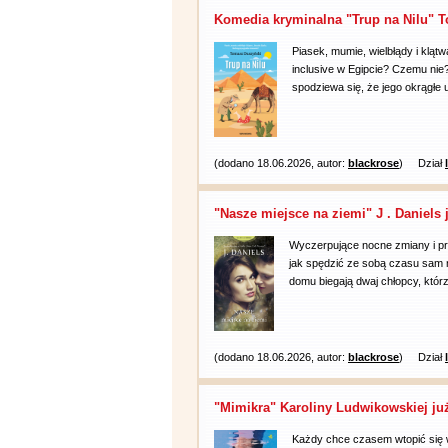
Komedia kryminalna "Trup na Nilu" T
Piasek, mumie, wielbłądy i kląt
inclusive w Egipcie? Czemu nie
spodziewa się, że jego okrągłe
(dodano 18.06.2026, autor:
blackrose
)
Dział
"Nasze miejsce na ziemi" J . Daniels 
Wyczerpujące nocne zmiany i pr
jak spędzić ze sobą czasu sam n
domu biegają dwaj chłopcy, którz
(dodano 18.06.2026, autor:
blackrose
)
Dział
"Mimikra" Karoliny Ludwikowskiej ju
Każdy chce czasem wtopić się w 