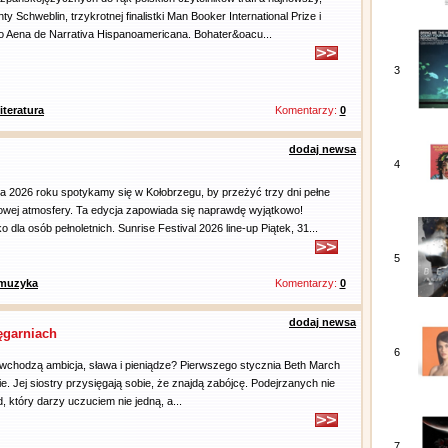
 Schweblin, trzykrotnej finalistki Man Booker International Prize i
mio Aena de Narrativa Hispanoamericana. Bohater&oacu...
3
literatura
Komentarzy:
0
dodaj newsa
4
nia 2026 roku spotykamy się w Kołobrzegu, by przeżyć trzy dni pełne
kowej atmosfery. Ta edycja zapowiada się naprawdę wyjątkowo!
 dla osób pełnoletnich. Sunrise Festival 2026 line-up Piątek, 31...
5
muzyka
Komentarzy:
0
dodaj newsa
ięgarniach
6
rę wchodzą ambicja, sława i pieniądze? Pierwszego stycznia Beth March
e. Jej siostry przysięgają sobie, że znajdą zabójcę. Podejrzanych nie
, który darzy uczuciem nie jedną, a...
7