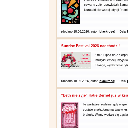
czwarty zbiór opowiadań Samanty
laureatki pierwszej edycji Pre
(dodano 18.06.2026, autor:
blackrose
)
Dział
Sunrise Festival 2026 nadchodzi!
Od 31 lipca do 2 sierp
muzyki, emocji i wyjąt
Uwaga, wydarzenie tylko
(dodano 18.06.2026, autor:
blackrose
)
Dział
"Beth nie żyje" Katie Bernet już w ks
Ile warta jest rodzina, gdy w g
zostaje znaleziona martwa w lesi
brakuje. Winny wydaje się sąsiad