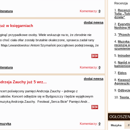
Recenzja
1.
Recenzj
literatura
Komentarzy:
0
Tulia „Tu
dzieła”
dodaj newsa
2.
Everyth
już w księgarniach
Nothing H
3.
"Przech
ginąć przypadkowe osoby. Wiele wskazuje na to, że zbrodnie nie
o choć ciała ofiar zostały brutalnie okaleczone, sprawca zadał rany
4.
Muzyka 
recenzja p
e Maja Lewandowska i Antoni Szymański początkowo podejrzewają, że
szumieni
5.
Intrude
6.
Naród n
kamienio
literatura
Komentarzy:
0
7.
Eidos
dodaj newsa
8.
Kwasożł
drzeja Zauchy już 5 wrz...
Agnieszki
9.
Odbyci
cert poświęcony pamięci Andrzeja Zauchy – jednego z
kalistów. Koncert odbędzie się w Bydgoszczy i będzie wyjątkowym
10.
Teoria
zyką Andrzeja Zauchy. Festiwal „Serca Bicie” Pamięci Andr...
OGŁOSZEN
muzyka
Komentarzy:
0
Muzyka
F