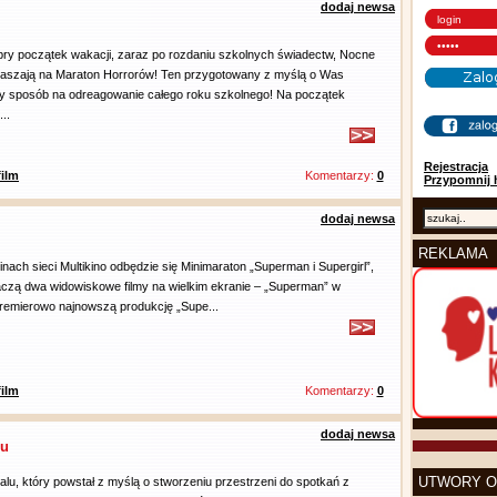
dodaj newsa
bry początek wakacji, zaraz po rozdaniu szkolnych świadectw, Nocne
aszają na Maraton Horrorów! Ten przygotowany z myślą o Was
lny sposób na odreagowanie całego roku szkolnego! Na początek
..
Rejestracja
film
Komentarzy:
0
Przypomnij 
dodaj newsa
REKLAMA
ach sieci Multikino odbędzie się Minimaraton „Superman i Supergirl”,
czą dwa widowiskowe filmy na wielkim ekranie – „Superman” w
remierowo najnowszą produkcję „Supe...
film
Komentarzy:
0
dodaj newsa
lu
UTWORY O
alu, który powstał z myślą o stworzeniu przestrzeni do spotkań z