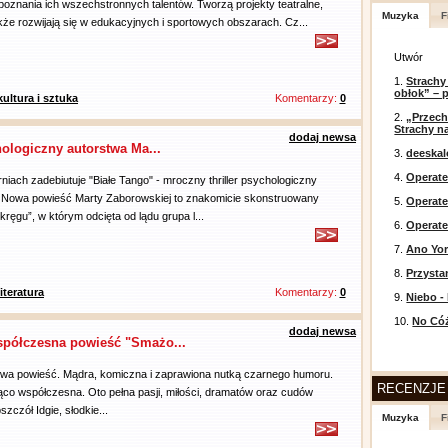
 poznania ich wszechstronnych talentów. Tworzą projekty teatralne,
Muzyka
F
kże rozwijają się w edukacyjnych i sportowych obszarach. Cz...
Utwór
1.
Strachy
obłok” – 
kultura i sztuka
Komentarzy:
0
2.
„Przech
Strachy na
dodaj newsa
hologiczny autorstwa Ma...
3.
deeska
4.
Operate
niach zadebiutuje "Białe Tango" - mroczny thriller psychologiczny
. Nowa powieść Marty Zaborowskiej to znakomicie skonstruowany
5.
Operat
kręgu”, w którym odcięta od lądu grupa l...
6.
Operate
7.
Ano Yor
8.
Przysta
literatura
Komentarzy:
0
9.
Niebo -
10.
No Cóż
dodaj newsa
spółczesna powieść "Smażo...
owa powieść. Mądra, komiczna i zaprawiona nutką czarnego humoru.
RECENZJE
ąco współczesna. Oto pełna pasji, miłości, dramatów oraz cudów
szczół Idgie, słodkie...
Muzyka
F