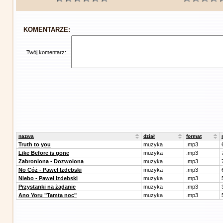
KOMENTARZE:
Twój komentarz:
nazwa
dział
format
Truth to you
muzyka
.mp3
Like Before is gone
muzyka
.mp3
Zabroniona - Dozwolona
muzyka
.mp3
No Cóż - Paweł Izdebski
muzyka
.mp3
Niebo - Paweł Izdebski
muzyka
.mp3
Przystanki na żądanie
muzyka
.mp3
Ano Yoru "Tamta noc"
muzyka
.mp3