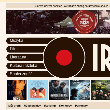
Serwis używa cookies. Wyrażasz zgodę na używanie cookie, zg
Muzyka
Film
Literatura
Kultura i Sztuka
Społeczność
Mój profil
Użytkownicy
Rankingi
Konkursy
Patronaty