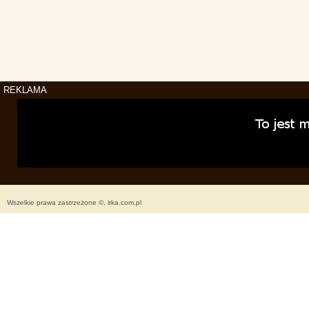
REKLAMA
Wszelkie prawa zastrzeżone ©, irka.com.pl