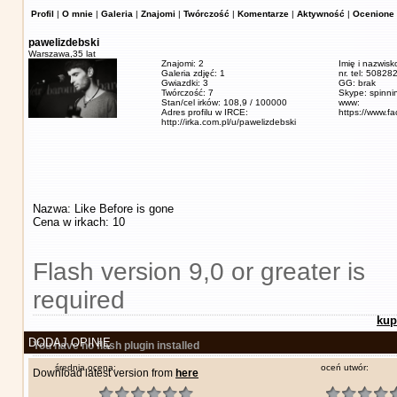
Profil
|
O mnie
|
Galeria
|
Znajomi
|
Twórczość
|
Komentarze
|
Aktywność
|
Ocenione 
pawelizdebski
Warszawa,
35 lat
Znajomi: 2
Imię i nazwisk
Galeria zdjęć: 1
nr. tel: 5082
Gwiazdki: 3
GG: brak
Twórczość: 7
Skype: spinn
Stan/cel irków: 108,9 / 100000
www:
Adres profilu w IRCE:
https://www.f
http://irka.com.pl/u/pawelizdebski
Nazwa: Like Before is gone
Cena w irkach: 10
Flash version 9,0 or greater is
required
kup
DODAJ OPINIĘ
You have no flash plugin installed
średnia ocena:
oceń utwór:
Download latest version from
here