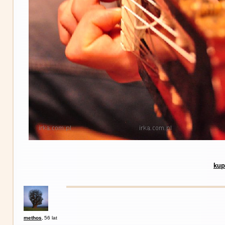
kup
methos
,
56 lat