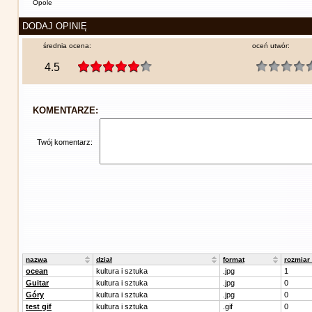
Opole
DODAJ OPINIĘ
średnia ocena:
oceń utwór:
4.5
KOMENTARZE:
Twój komentarz:
nazwa
dział
format
rozmiar
ocean
kultura i sztuka
.jpg
1
Guitar
kultura i sztuka
.jpg
0
Góry
kultura i sztuka
.jpg
0
test gif
kultura i sztuka
.gif
0