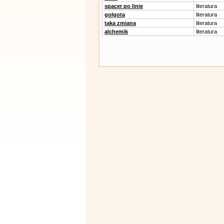
spacer po linie
literatura
golgota
literatura
taka zmiana
literatura
alchemik
literatura