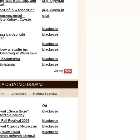
ing Was Beautiful, and
ja-g-k@wp.pl
urt
odzień o wschodzie"
ja-g-k@wp.pl
sprzeczności –
o.laf
łyty Kaliny „Czyste
”
blackrose
asz bardzo lubi
blackrose
wać
blackrose
opy w studiu im.
blackrose
 Osieckiej w Warszawie
 Szaleństwa
blackrose
 Splątania
blackrose
więcej
IA OSTATNIO DODANE
ilm
Literatura
Kultura i sztuka
e
Od
iwal „Serca Bicie”
blackrose
ndrzeja Zauchy
Fall Festival 2026
blackrose
tiwal Ogrody Muzyczne
blackrose
y Wam Świąt
blackrose
nych pełnych słońca!