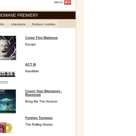
więcej
DOWANE PREMIERY
ilm
Literatura
Kultura i sztuka
Come This Madness
Europe
ACT III
Kasabian
Count Your Blessings -
Repented
Bring Me The Horizon
Foreign Tongues
The Rolling Stones