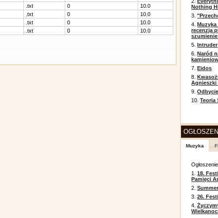
2.
Everyth
.txt
0
10.0
Nothing H
.txt
0
10.0
3.
"Przech
.txt
0
10.0
4.
Muzyka 
recenzja p
.txt
0
10.0
szumienie
5.
Intruder
6.
Naród n
kamienio
7.
Eidos
8.
Kwasożł
Agnieszki
9.
Odbycie
10.
Teoria
OGŁOSZEN
Muzyka
F
Ogłoszeni
1.
18. Fest
Pamięci A
2.
Summer 
3.
26. Fes
4.
Życzym
Wielkanoc