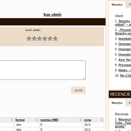
Muzyka
F
kup utwór
Utwór
1.
Strachy
obłok” – 
2.
„Przech
oceń utwór:
Strachy na
3.
deeska
4.
Operate
5.
Operat
6.
Operate 
7.
Ano Yor
8.
Przysta
9.
Niebo -
10.
No Cóż
wyślij
RECENZJE
Muzyka
F
Recenzja
1.
Recenzj
format
rozmiar [MB]
cena
Tulia „Tu
.doc
0
15.0
dzieła”
.doc
0
10.0