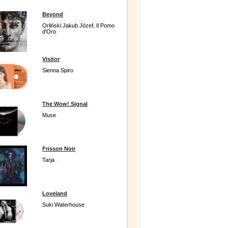
Beyond
Orliński Jakub Józef, Il Pomo
d'Oro
Visitor
Sienna Spiro
The Wow! Signal
Muse
Frisson Noir
Tarja
Loveland
Suki Waterhouse