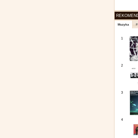
REKOMEN
Muzyka
F
1
2
3
4