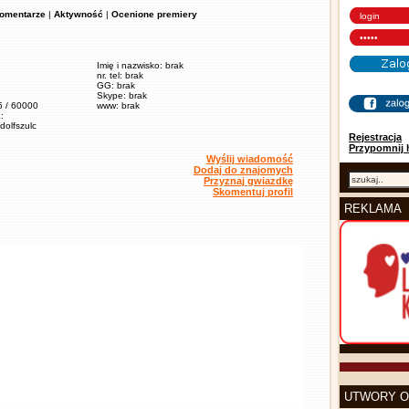
omentarze
|
Aktywność
|
Ocenione premiery
Imię i nazwisko: brak
nr. tel: brak
GG: brak
Skype: brak
5 / 60000
www: brak
:
adolfszulc
Rejestracja
Przypomnij 
Wyślij wiadomość
Dodaj do znajomych
Przyznaj gwiazdkę
Skomentuj profil
REKLAMA
UTWORY O