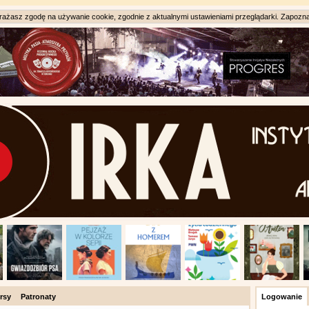
ażasz zgodę na używanie cookie, zgodnie z aktualnymi ustawieniami przeglądarki. Zapozna
rsy
Patronaty
Logowanie