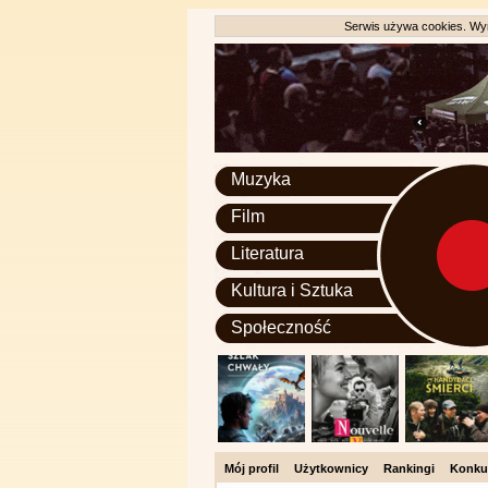
Serwis używa cookies. Wyr
Muzyka
Film
Literatura
Kultura i Sztuka
Społeczność
Mój profil
Użytkownicy
Rankingi
Konku