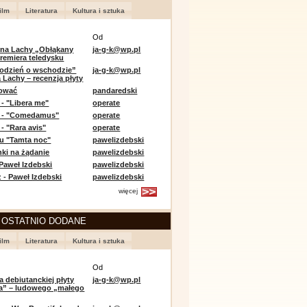
ilm
Literatura
Kultura i sztuka
Od
 na Lachy „Obłąkany
ja-g-k@wp.pl
premiera teledysku
odzień o wschodzie”
ja-g-k@wp.pl
 Lachy – recenzja płyty
lować
pandaredski
 - "Libera me"
operate
e - "Comedamus"
operate
- "Rara avis"
operate
u "Tamta noc"
pawelizdebski
nki na żądanie
pawelizdebski
 Paweł Izdebski
pawelizdebski
 - Paweł Izdebski
pawelizdebski
więcej
 OSTATNIO DODANE
ilm
Literatura
Kultura i sztuka
Od
a debiutanckiej płyty
ja-g-k@wp.pl
lia” – ludowego „małego