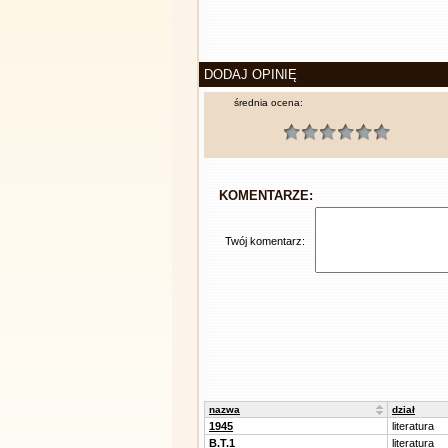
DODAJ OPINIĘ
średnia ocena:
KOMENTARZE:
Twój komentarz:
nazwa
dział
1945
literatura
B.T.1
literatura