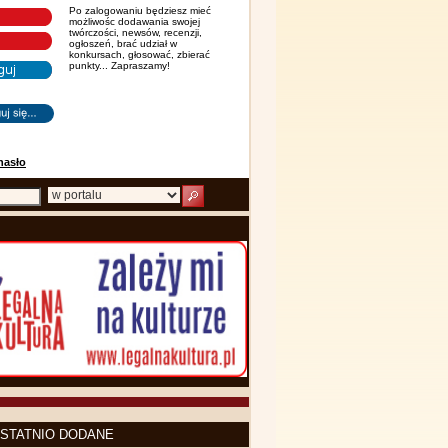
Po zalogowaniu będziesz mieć
możliwośc dodawania swojej
twórczości, newsów, recenzji,
ogłoszeń, brać udział w
konkursach, głosować, zbierać
punkty... Zapraszamy!
hasło
STATNIO DODANE