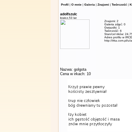
Profil
|
O mnie
|
Galeria
|
Znajomi
|
Twórczość
|
K
adolfszulc
łowicz,
53 lat
Znajomi: 2
Galeria zdjęć: 0
Gwiazdki: 1
Twórczość: 6
Stan/cel irków: 24,7
Adres profilu w IRCE
http://irka.com.pl/u/
Nazwa: golgota
Cena w irkach: 10