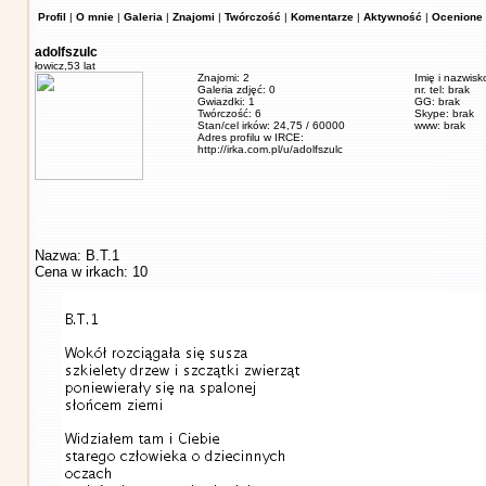
Profil
|
O mnie
|
Galeria
|
Znajomi
|
Twórczość
|
Komentarze
|
Aktywność
|
Ocenione 
adolfszulc
łowicz,
53 lat
Znajomi: 2
Imię i nazwisk
Galeria zdjęć: 0
nr. tel: brak
Gwiazdki: 1
GG: brak
Twórczość: 6
Skype: brak
Stan/cel irków: 24,75 / 60000
www: brak
Adres profilu w IRCE:
http://irka.com.pl/u/adolfszulc
Nazwa: B.T.1
Cena w irkach: 10