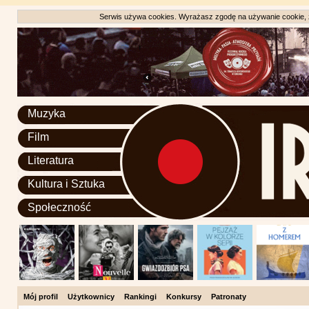
Serwis używa cookies. Wyrażasz zgodę na używanie cookie, zg
Muzyka
Film
Literatura
Kultura i Sztuka
Społeczność
Mój profil
Użytkownicy
Rankingi
Konkursy
Patronaty