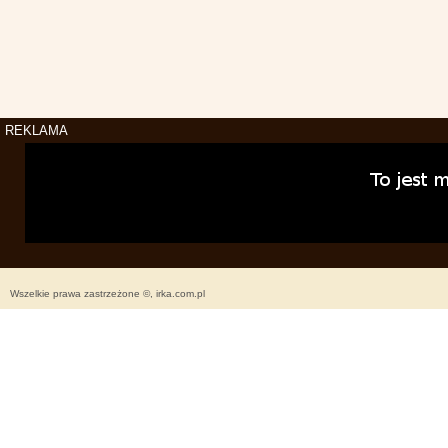
REKLAMA
Wszelkie prawa zastrzeżone ©, irka.com.pl