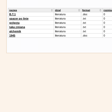
nazwa
dział
format
rozmia
B.T.1
literatura
.doc
0
spacer po linie
literatura
.txt
0
golgota
literatura
.txt
0
taka zmiana
literatura
.txt
0
alchemik
literatura
.txt
0
1945
literatura
.doc
0