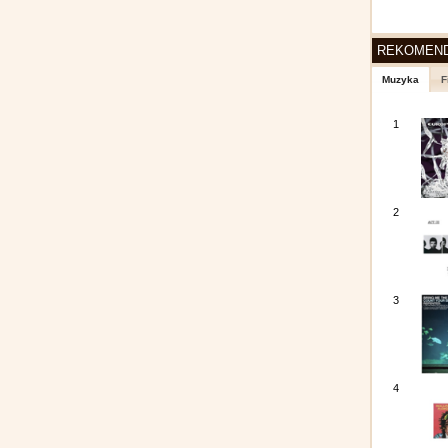
REKOMEN
Muzyka
F
1
2
3
4