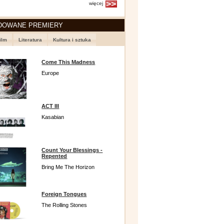
więcej
DOWANE PREMIERY
ilm
Literatura
Kultura i sztuka
Come This Madness
Europe
ACT III
Kasabian
Count Your Blessings -
Repented
Bring Me The Horizon
Foreign Tongues
The Rolling Stones