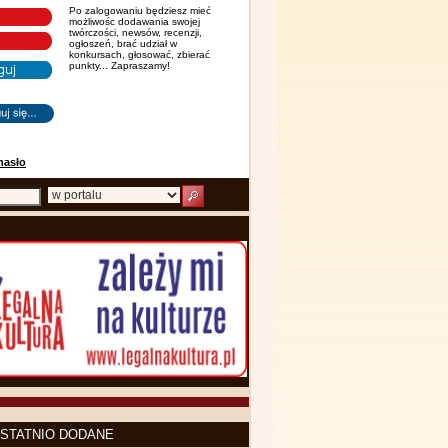
Po zalogowaniu będziesz mieć
możliwośc dodawania swojej
twórczości, newsów, recenzji,
ogłoszeń, brać udział w
konkursach, głosować, zbierać
punkty... Zapraszamy!
hasło
STATNIO DODANE