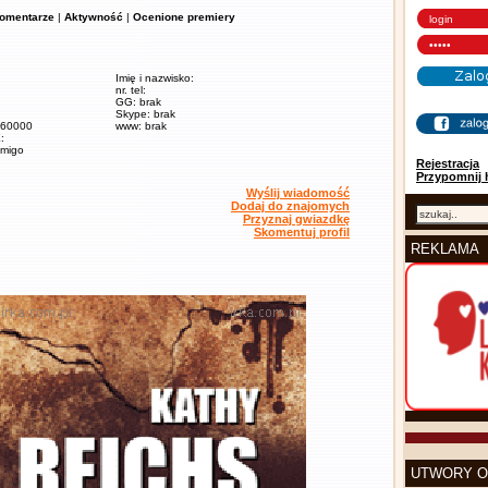
omentarze
|
Aktywność
|
Ocenione premiery
Imię i nazwisko:
nr. tel:
GG: brak
Skype: brak
/ 60000
www: brak
:
amigo
Rejestracja
Przypomnij 
Wyślij wiadomość
Dodaj do znajomych
Przyznaj gwiazdkę
Skomentuj profil
REKLAMA
UTWORY O