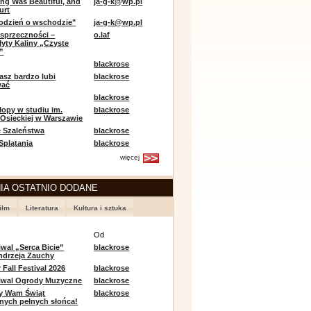
ing Was Beautiful, and
ja-g-k@wp.pl
urt
odzień o wschodzie"
ja-g-k@wp.pl
sprzeczności –
o.laf
łyty Kaliny „Czyste
”
blackrose
asz bardzo lubi
blackrose
wać
blackrose
opy w studiu im.
blackrose
 Osieckiej w Warszawie
 Szaleństwa
blackrose
 Splątania
blackrose
więcej
IA OSTATNIO DODANE
ilm
Literatura
Kultura i sztuka
e
Od
iwal „Serca Bicie”
blackrose
ndrzeja Zauchy
Fall Festival 2026
blackrose
tiwal Ogrody Muzyczne
blackrose
y Wam Świąt
blackrose
nych pełnych słońca!