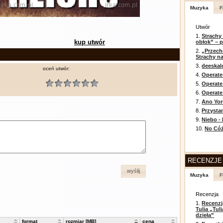
Muzyka
F
Utwór
1.
Strachy
kup utwór
obłok” – 
2.
„Przech
Strachy na
3.
deeska
oceń utwór:
4.
Operate
5.
Operat
6.
Operate 
7.
Ano Yor
8.
Przysta
9.
Niebo -
10.
No Cóż
RECENZJE
wyślij
Muzyka
F
Recenzja
1.
Recenzj
Tulia „Tu
dzieła”
format
rozmiar [MB]
cena