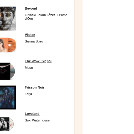
Beyond
Orliński Jakub Józef, Il Pomo
d'Oro
Visitor
Sienna Spiro
The Wow! Signal
Muse
Frisson Noir
Tarja
Loveland
Suki Waterhouse