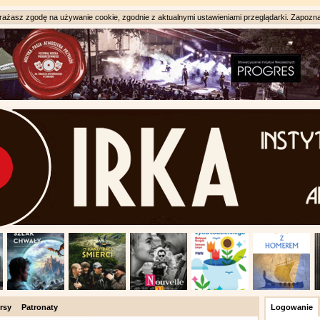
ażasz zgodę na używanie cookie, zgodnie z aktualnymi ustawieniami przeglądarki. Zapozna
rsy
Patronaty
Logowanie