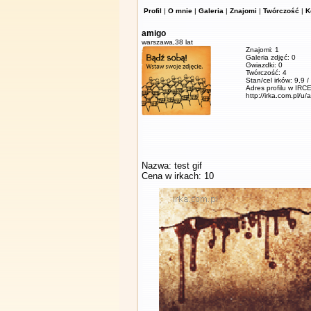
Profil
|
O mnie
|
Galeria
|
Znajomi
|
Twórczość
|
K
amigo
warszawa,
38 lat
Znajomi: 1
Galeria zdjęć: 0
Gwiazdki: 0
Twórczość: 4
Stan/cel irków: 9,9 
Adres profilu w IRCE
http://irka.com.pl/u/
Nazwa: test gif
Cena w irkach: 10