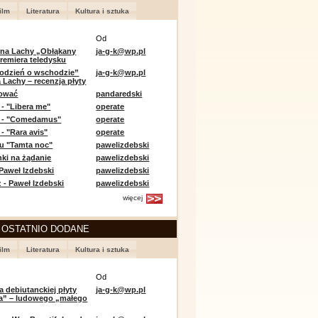
ilm
Literatura
Kultura i sztuka
Od
 na Lachy „Obłąkany
ja-g-k@wp.pl
premiera teledysku
odzień o wschodzie”
ja-g-k@wp.pl
 Lachy – recenzja płyty
lować
pandaredski
 - "Libera me"
operate
e - "Comedamus"
operate
- "Rara avis"
operate
u "Tamta noc"
pawelizdebski
nki na żądanie
pawelizdebski
 Paweł Izdebski
pawelizdebski
 - Paweł Izdebski
pawelizdebski
więcej
 OSTATNIO DODANE
ilm
Literatura
Kultura i sztuka
Od
a debiutanckiej płyty
ja-g-k@wp.pl
lia” – ludowego „małego