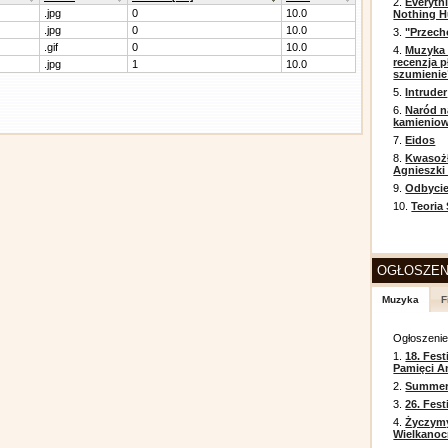
2.
Everyth
.jpg
0
10.0
Nothing H
.jpg
0
10.0
3.
"Przech
.gif
0
10.0
4.
Muzyka 
recenzja p
.jpg
1
10.0
szumienie
5.
Intruder
6.
Naród n
kamienio
7.
Eidos
8.
Kwasożł
Agnieszki
9.
Odbycie
10.
Teoria
OGŁOSZEN
Muzyka
F
Ogłoszeni
1.
18. Fest
Pamięci A
2.
Summer 
3.
26. Fes
4.
Życzym
Wielkanoc