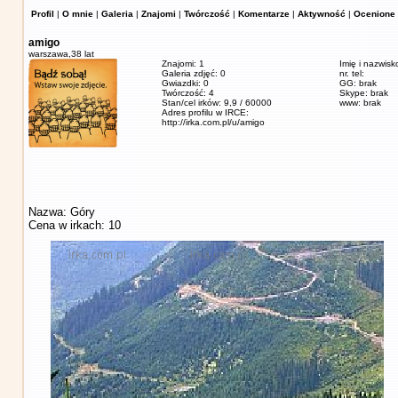
Profil
|
O mnie
|
Galeria
|
Znajomi
|
Twórczość
|
Komentarze
|
Aktywność
|
Ocenione 
amigo
warszawa,
38 lat
Znajomi: 1
Imię i nazwisk
Galeria zdjęć: 0
nr. tel:
Gwiazdki: 0
GG: brak
Twórczość: 4
Skype: brak
Stan/cel irków: 9,9 / 60000
www: brak
Adres profilu w IRCE:
http://irka.com.pl/u/amigo
Nazwa: Góry
Cena w irkach: 10