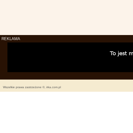
REKLAMA
Wszelkie prawa zastrzeżone ©, irka.com.pl