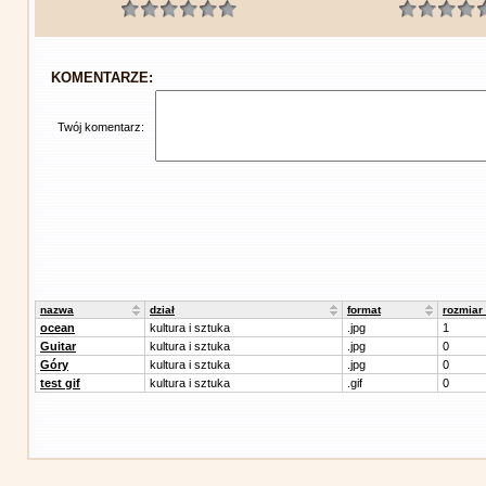
KOMENTARZE:
Twój komentarz:
nazwa
dział
format
rozmiar
ocean
kultura i sztuka
.jpg
1
Guitar
kultura i sztuka
.jpg
0
Góry
kultura i sztuka
.jpg
0
test gif
kultura i sztuka
.gif
0