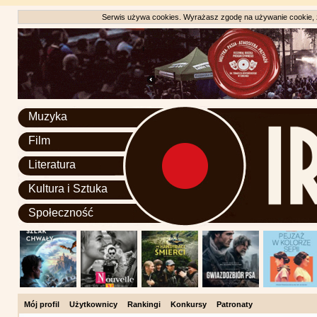
Serwis używa cookies. Wyrażasz zgodę na używanie cookie, zg
Muzyka
Film
Literatura
Kultura i Sztuka
Społeczność
Mój profil
Użytkownicy
Rankingi
Konkursy
Patronaty