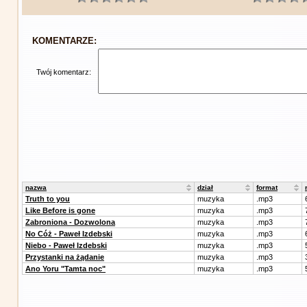
KOMENTARZE:
Twój komentarz:
nazwa
dział
format
Truth to you
muzyka
.mp3
Like Before is gone
muzyka
.mp3
Zabroniona - Dozwolona
muzyka
.mp3
No Cóż - Paweł Izdebski
muzyka
.mp3
Niebo - Paweł Izdebski
muzyka
.mp3
Przystanki na żądanie
muzyka
.mp3
Ano Yoru "Tamta noc"
muzyka
.mp3