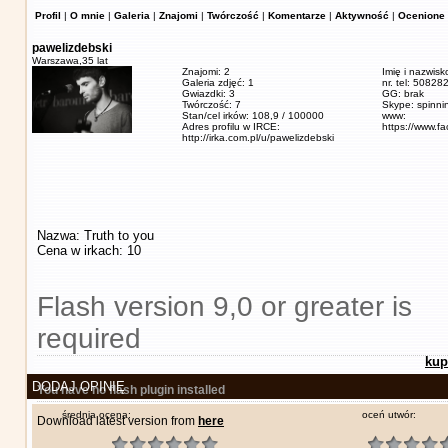
Profil
|
O mnie
|
Galeria
|
Znajomi
|
Twórczość
|
Komentarze
|
Aktywność
|
Ocenione 
pawelizdebski
Warszawa,
35 lat
Znajomi: 2
Imię i nazwisk
Galeria zdjęć: 1
nr. tel: 5082
Gwiazdki: 3
GG: brak
Twórczość: 7
Skype: spinn
Stan/cel irków: 108,9 / 100000
www:
Adres profilu w IRCE:
https://www.f
http://irka.com.pl/u/pawelizdebski
Nazwa: Truth to you
Cena w irkach: 10
Flash version 9,0 or greater is
required
kup
DODAJ OPINIĘ
You have no flash plugin installed
średnia ocena:
oceń utwór:
Download latest version from
here