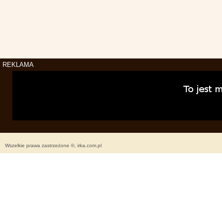
REKLAMA
Wszelkie prawa zastrzeżone ©, irka.com.pl