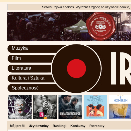
Serwis używa cookies. Wyrażasz zgodę na używanie cookie, zg
Muzyka
Film
Literatura
Kultura i Sztuka
Społeczność
Mój profil
Użytkownicy
Rankingi
Konkursy
Patronaty