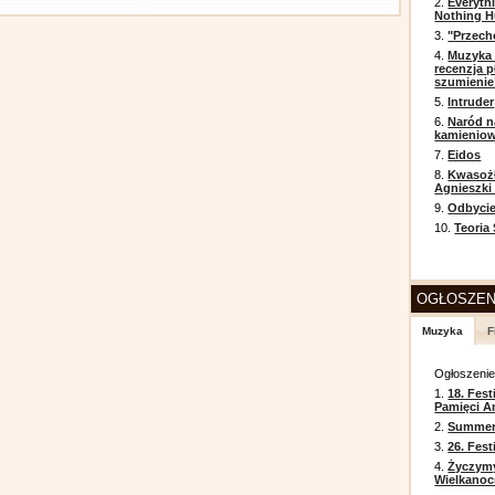
2.
Everyth
Nothing H
3.
"Przech
4.
Muzyka 
recenzja p
szumienie
5.
Intruder
6.
Naród n
kamienio
7.
Eidos
8.
Kwasożł
Agnieszki
9.
Odbycie
10.
Teoria
OGŁOSZEN
Muzyka
F
Ogłoszeni
1.
18. Fest
Pamięci A
2.
Summer 
3.
26. Fes
4.
Życzym
Wielkanoc