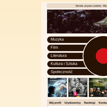
Serwis używa cookies. Wyr
Muzyka
Film
Literatura
Kultura i Sztuka
Społeczność
Mój profil
Użytkownicy
Rankingi
Konku