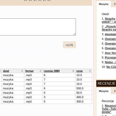
Muzyka
F
Utwór
1.
Strachy
obłok” – 
2.
„Przech
Strachy na
3.
deeska
4.
Operate
5.
Operat
wyślij
6.
Operate 
7.
Ano Yor
8.
Przysta
9.
Niebo -
10.
No Cóż
dział
format
rozmiar [MB]
cena
muzyka
.mp3
6
10.0
muzyka
.mp3
7
10.0
RECENZJE
muzyka
.mp3
7
10.0
muzyka
.mp3
6
500.0
Muzyka
F
muzyka
.mp3
5
50.0
muzyka
.mp3
3
400.0
Recenzja
muzyka
.mp3
5
300.0
1.
Recenzj
Tulia „Tu
dzieła”