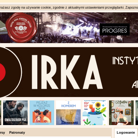
ażasz zgodę na używanie cookie, zgodnie z aktualnymi ustawieniami przeglądarki. Zapozna
rsy
Patronaty
Logowanie