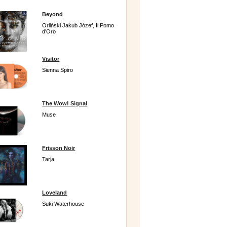
Beyond
Orliński Jakub Józef, Il Pomo
d'Oro
Visitor
Sienna Spiro
The Wow! Signal
Muse
Frisson Noir
Tarja
Loveland
Suki Waterhouse