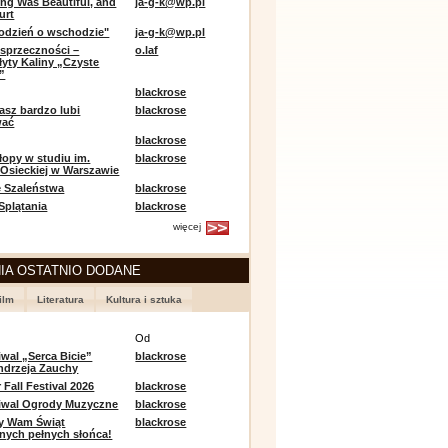
ing Was Beautiful, and
ja-g-k@wp.pl
urt
odzień o wschodzie"
ja-g-k@wp.pl
sprzeczności –
o.laf
łyty Kaliny „Czyste
”
blackrose
asz bardzo lubi
blackrose
wać
blackrose
opy w studiu im.
blackrose
 Osieckiej w Warszawie
 Szaleństwa
blackrose
 Splątania
blackrose
więcej
IA OSTATNIO DODANE
ilm
Literatura
Kultura i sztuka
e
Od
iwal „Serca Bicie”
blackrose
ndrzeja Zauchy
Fall Festival 2026
blackrose
tiwal Ogrody Muzyczne
blackrose
y Wam Świąt
blackrose
nych pełnych słońca!