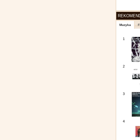
REKOMEN
Muzyka
F
1
2
3
4