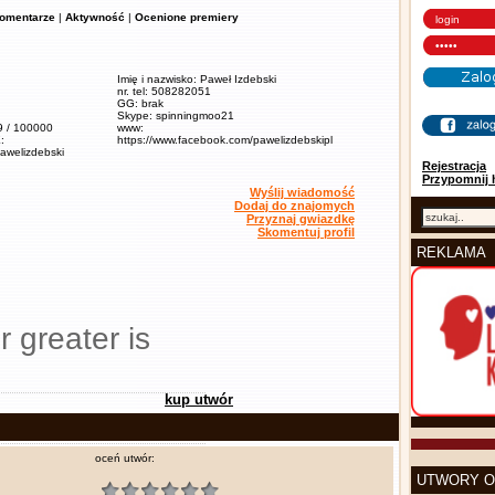
omentarze
|
Aktywność
|
Ocenione premiery
Imię i nazwisko: Paweł Izdebski
nr. tel: 508282051
GG: brak
Skype: spinningmoo21
,9 / 100000
www:
:
https://www.facebook.com/pawelizdebskipl
pawelizdebski
Rejestracja
Przypomnij 
Wyślij wiadomość
Dodaj do znajomych
Przyznaj gwiazdkę
Skomentuj profil
REKLAMA
r greater is
kup utwór
oceń utwór:
UTWORY O