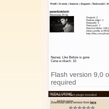
Profil
|
O mnie
|
Galeria
|
Znajomi
|
Twórczość
|
K
pawelizdebski
Warszawa,
35 lat
Znajomi: 2
Galeria zdjęć: 1
Gwiazdki: 3
Twórczość: 7
Stan/cel irków: 108
Adres profilu w IRCE
http://irka.com.pl/u/
Nazwa: Like Before is gone
Cena w irkach: 10
Flash version 9,0 o
required
DODAJ OPINIĘ
You have no flash plugin installed
średnia ocena:
Download latest version from
here