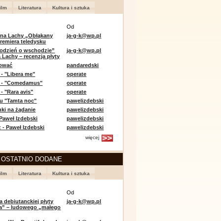
ilm
Literatura
Kultura i sztuka
Od
 na Lachy „Obłąkany
ja-g-k@wp.pl
premiera teledysku
odzień o wschodzie”
ja-g-k@wp.pl
 Lachy – recenzja płyty
lować
pandaredski
 - "Libera me"
operate
e - "Comedamus"
operate
- "Rara avis"
operate
u "Tamta noc"
pawelizdebski
nki na żądanie
pawelizdebski
 Paweł Izdebski
pawelizdebski
 - Paweł Izdebski
pawelizdebski
więcej
 OSTATNIO DODANE
ilm
Literatura
Kultura i sztuka
Od
a debiutanckiej płyty
ja-g-k@wp.pl
lia” – ludowego „małego