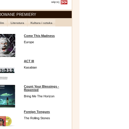
więcej
DOWANE PREMIERY
ilm
Literatura
Kultura i sztuka
Come This Madness
Europe
ACT III
Kasabian
Count Your Blessings -
Repented
Bring Me The Horizon
Foreign Tongues
The Rolling Stones