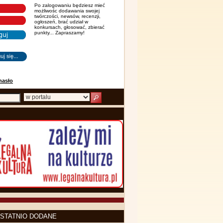
Po zalogowaniu będziesz mieć
możliwośc dodawania swojej
twórczości, newsów, recenzji,
ogłoszeń, brać udział w
konkursach, głosować, zbierać
punkty... Zapraszamy!
hasło
STATNIO DODANE