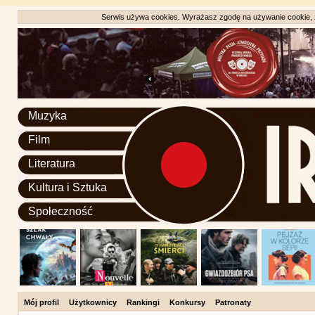
Serwis używa cookies. Wyrażasz zgodę na używanie cookie, zg
Muzyka
Film
Literatura
Kultura i Sztuka
Społeczność
Mój profil
Użytkownicy
Rankingi
Konkursy
Patronaty