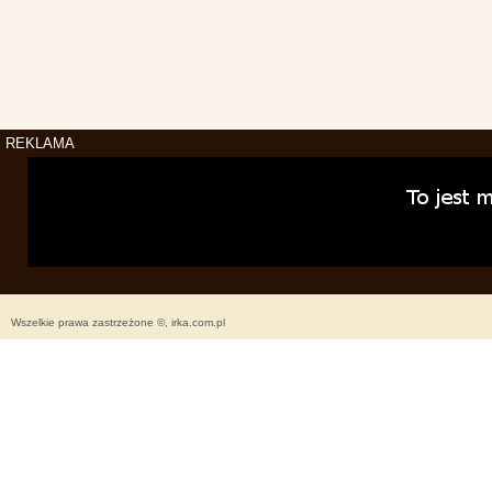
REKLAMA
Wszelkie prawa zastrzeżone ©, irka.com.pl