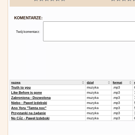
KOMENTARZE:
Twój komentarz:
nazwa
dział
format
Truth to you
muzyka
.mp3
Like Before is gone
muzyka
.mp3
Zabroniona - Dozwolona
muzyka
.mp3
Niebo - Paweł Izdebski
muzyka
.mp3
Ano Yoru "Tamta noc"
muzyka
.mp3
Przystanki na żądanie
muzyka
.mp3
No Cóż - Paweł Izdebski
muzyka
.mp3