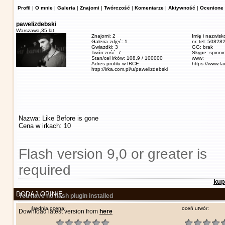
Profil
|
O mnie
|
Galeria
|
Znajomi
|
Twórczość
|
Komentarze
|
Aktywność
|
Ocenione 
pawelizdebski
Warszawa,
35 lat
Znajomi: 2
Imię i nazwisk
Galeria zdjęć: 1
nr. tel: 5082
Gwiazdki: 3
GG: brak
Twórczość: 7
Skype: spinn
Stan/cel irków: 108,9 / 100000
www:
Adres profilu w IRCE:
https://www.f
http://irka.com.pl/u/pawelizdebski
Nazwa: Like Before is gone
Cena w irkach: 10
Flash version 9,0 or greater is
required
kup
DODAJ OPINIĘ
You have no flash plugin installed
średnia ocena:
oceń utwór:
Download latest version from
here