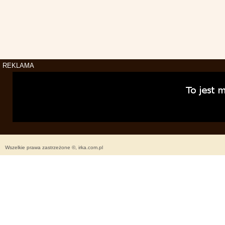
REKLAMA
Wszelkie prawa zastrzeżone ©, irka.com.pl