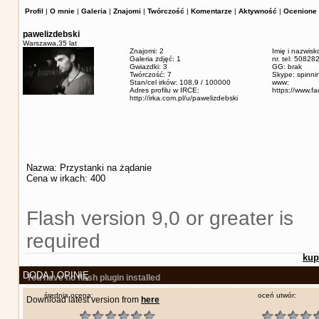
Profil
|
O mnie
|
Galeria
|
Znajomi
|
Twórczość
|
Komentarze
|
Aktywność
|
Ocenione 
pawelizdebski
Warszawa,
35 lat
Znajomi: 2
Imię i nazwisk
Galeria zdjęć: 1
nr. tel: 5082
Gwiazdki: 3
GG: brak
Twórczość: 7
Skype: spinn
Stan/cel irków: 108,9 / 100000
www:
Adres profilu w IRCE:
https://www.f
http://irka.com.pl/u/pawelizdebski
Nazwa: Przystanki na żądanie
Cena w irkach: 400
Flash version 9,0 or greater is
required
kup
DODAJ OPINIĘ
You have no flash plugin installed
średnia ocena:
oceń utwór:
Download latest version from
here