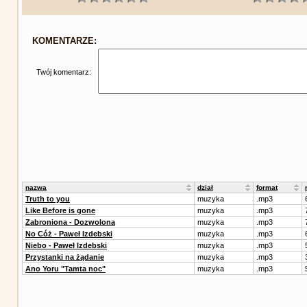
KOMENTARZE:
Twój komentarz:
nazwa
dział
format
Truth to you
muzyka
.mp3
Like Before is gone
muzyka
.mp3
Zabroniona - Dozwolona
muzyka
.mp3
No Cóż - Paweł Izdebski
muzyka
.mp3
Niebo - Paweł Izdebski
muzyka
.mp3
Przystanki na żądanie
muzyka
.mp3
Ano Yoru "Tamta noc"
muzyka
.mp3