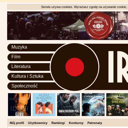
Serwis używa cookies. Wyrażasz zgodę na używanie cookie, zg
Muzyka
Film
Literatura
Kultura i Sztuka
Społeczność
Mój profil
Użytkownicy
Rankingi
Konkursy
Patronaty