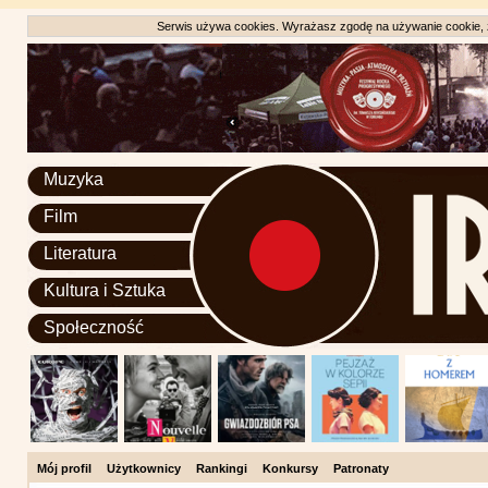
Serwis używa cookies. Wyrażasz zgodę na używanie cookie, zg
Muzyka
Film
Literatura
Kultura i Sztuka
Społeczność
Mój profil
Użytkownicy
Rankingi
Konkursy
Patronaty