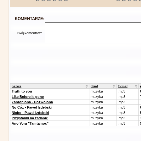
KOMENTARZE:
Twój komentarz:
nazwa
dział
format
Truth to you
muzyka
.mp3
Like Before is gone
muzyka
.mp3
Zabroniona - Dozwolona
muzyka
.mp3
No Cóż - Paweł Izdebski
muzyka
.mp3
Niebo - Paweł Izdebski
muzyka
.mp3
Przystanki na żądanie
muzyka
.mp3
Ano Yoru "Tamta noc"
muzyka
.mp3