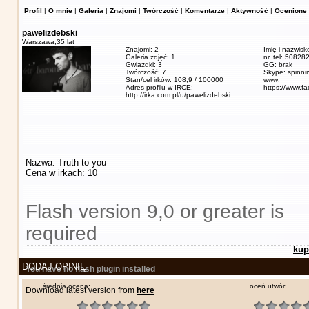
Profil
|
O mnie
|
Galeria
|
Znajomi
|
Twórczość
|
Komentarze
|
Aktywność
|
Ocenione 
pawelizdebski
Warszawa,
35 lat
Znajomi: 2
Imię i nazwisk
Galeria zdjęć: 1
nr. tel: 5082
Gwiazdki: 3
GG: brak
Twórczość: 7
Skype: spinn
Stan/cel irków: 108,9 / 100000
www:
Adres profilu w IRCE:
https://www.f
http://irka.com.pl/u/pawelizdebski
Nazwa: Truth to you
Cena w irkach: 10
Flash version 9,0 or greater is
required
kup
DODAJ OPINIĘ
You have no flash plugin installed
średnia ocena:
oceń utwór:
Download latest version from
here