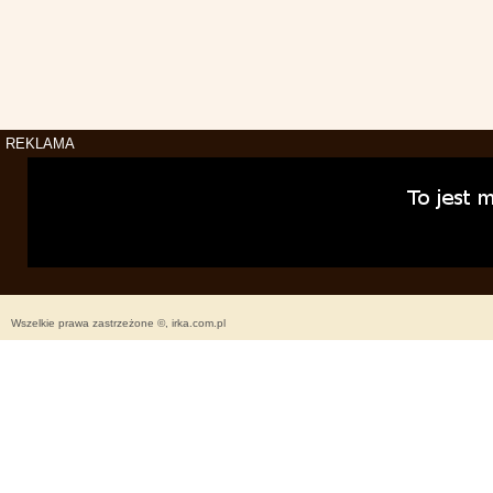
REKLAMA
Wszelkie prawa zastrzeżone ©, irka.com.pl