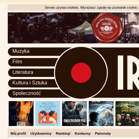
Serwis używa cookies. Wyrażasz zgodę na używanie cookie, zg
Muzyka
Film
Literatura
Kultura i Sztuka
Społeczność
Mój profil
Użytkownicy
Rankingi
Konkursy
Patronaty