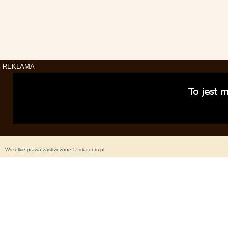
REKLAMA
Wszelkie prawa zastrzeżone ©, irka.com.pl