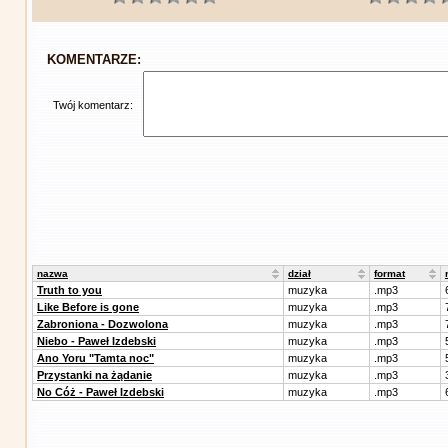
KOMENTARZE:
Twój komentarz:
nazwa
dział
format
Truth to you
muzyka
.mp3
Like Before is gone
muzyka
.mp3
Zabroniona - Dozwolona
muzyka
.mp3
Niebo - Paweł Izdebski
muzyka
.mp3
Ano Yoru "Tamta noc"
muzyka
.mp3
Przystanki na żądanie
muzyka
.mp3
No Cóż - Paweł Izdebski
muzyka
.mp3