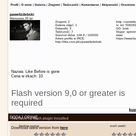
Profil
|
O mnie
|
Galeria
|
Znajomi
|
Twórczość
|
Komentarze
|
Aktywność
|
Ocenione 
pawelizdebski
Warszawa,
35 lat
Znajomi: 2
Imię i nazwisk
Galeria zdjęć: 1
nr. tel: 5082
Gwiazdki: 3
GG: brak
Twórczość: 7
Skype: spinn
Stan/cel irków: 108,9 / 100000
www:
Adres profilu w IRCE:
https://www.f
http://irka.com.pl/u/pawelizdebski
Nazwa: Like Before is gone
Cena w irkach: 10
Flash version 9,0 or greater is
required
kup
DODAJ OPINIĘ
You have no flash plugin installed
średnia ocena:
oceń utwór:
Download latest version from
here