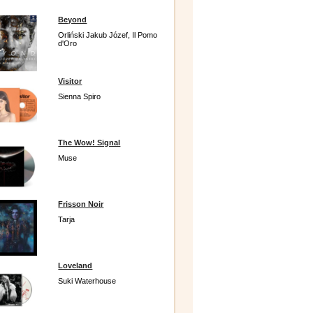
Beyond
Orliński Jakub Józef, Il Pomo
d'Oro
Visitor
Sienna Spiro
The Wow! Signal
Muse
Frisson Noir
Tarja
Loveland
Suki Waterhouse