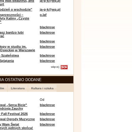
ing Was Beautiful, and
ja-g-k@wp.pl
urt
odzień o wschodzie"
ja-g-k@wp.pl
sprzeczności –
o.laf
łyty Kaliny „Czyste
”
blackrose
asz bardzo lubi
blackrose
wać
blackrose
opy w studiu im.
blackrose
 Osieckiej w Warszawie
 Szaleństwa
blackrose
 Splątania
blackrose
więcej
IA OSTATNIO DODANE
ilm
Literatura
Kultura i sztuka
e
Od
iwal „Serca Bicie”
blackrose
ndrzeja Zauchy
Fall Festival 2026
blackrose
tiwal Ogrody Muzyczne
blackrose
y Wam Świąt
blackrose
nych pełnych słońca!