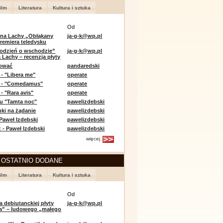
ilm
Literatura
Kultura i sztuka
Od
 na Lachy „Obłąkany
ja-g-k@wp.pl
premiera teledysku
odzień o wschodzie”
ja-g-k@wp.pl
 Lachy – recenzja płyty
lować
pandaredski
 - "Libera me"
operate
e - "Comedamus"
operate
- "Rara avis"
operate
u "Tamta noc"
pawelizdebski
nki na żądanie
pawelizdebski
 Paweł Izdebski
pawelizdebski
 - Paweł Izdebski
pawelizdebski
więcej
 OSTATNIO DODANE
ilm
Literatura
Kultura i sztuka
Od
a debiutanckiej płyty
ja-g-k@wp.pl
lia” – ludowego „małego