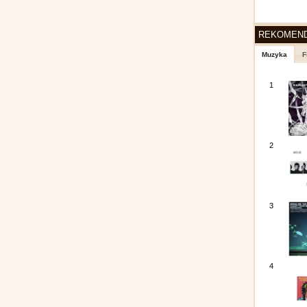
REKOMEN
Muzyka
F
1
2
3
4