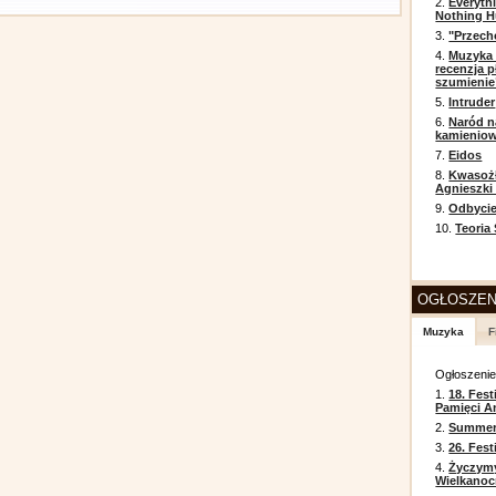
2.
Everyth
Nothing H
3.
"Przech
4.
Muzyka 
recenzja p
szumienie
5.
Intruder
6.
Naród n
kamienio
7.
Eidos
8.
Kwasożł
Agnieszki
9.
Odbycie
10.
Teoria
OGŁOSZEN
Muzyka
F
Ogłoszeni
1.
18. Fest
Pamięci A
2.
Summer 
3.
26. Fes
4.
Życzym
Wielkanoc