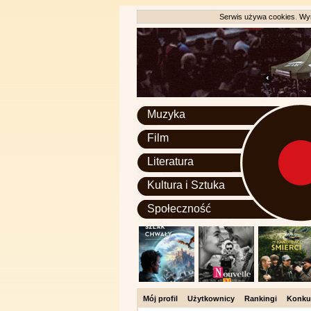
Serwis używa cookies. Wyr
Muzyka
Film
Literatura
Kultura i Sztuka
Społeczność
Mój profil
Użytkownicy
Rankingi
Konku