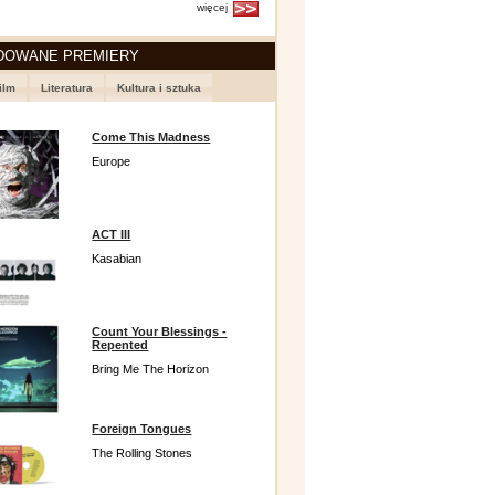
więcej
DOWANE PREMIERY
ilm
Literatura
Kultura i sztuka
Come This Madness
Europe
ACT III
Kasabian
Count Your Blessings -
Repented
Bring Me The Horizon
Foreign Tongues
The Rolling Stones