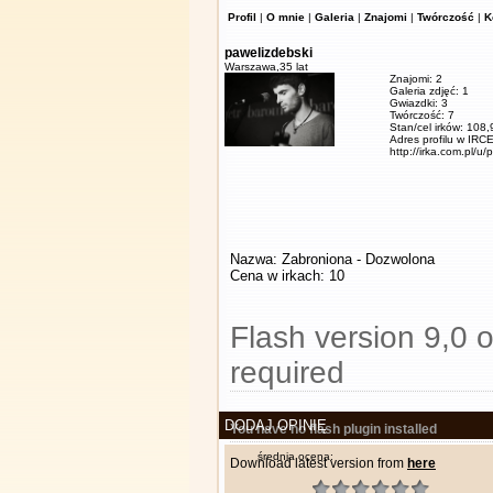
Profil
|
O mnie
|
Galeria
|
Znajomi
|
Twórczość
|
K
pawelizdebski
Warszawa,
35 lat
Znajomi: 2
Galeria zdjęć: 1
Gwiazdki: 3
Twórczość: 7
Stan/cel irków: 108
Adres profilu w IRCE
http://irka.com.pl/u/
Nazwa: Zabroniona - Dozwolona
Cena w irkach: 10
Flash version 9,0 o
required
DODAJ OPINIĘ
You have no flash plugin installed
średnia ocena:
Download latest version from
here