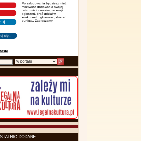
Po zalogowaniu będziesz mieć
możliwośc dodawania swojej
twórczości, newsów, recenzji,
ogłoszeń, brać udział w
konkursach, głosować, zbierać
punkty... Zapraszamy!
hasło
STATNIO DODANE