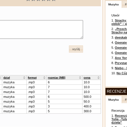
Muzyka
F
Utwór
1.
Strachy
obłok” – 
2.
„Przech
Strachy na
3.
deeska
4.
Operate
5.
Operat
wyślij
6.
Operate 
7.
Ano Yor
8.
Przysta
9.
Niebo -
10.
No Cóż
dział
format
rozmiar [MB]
cena
muzyka
.mp3
6
10.0
muzyka
.mp3
7
10.0
RECENZJE
muzyka
.mp3
7
10.0
muzyka
.mp3
6
500.0
Muzyka
F
muzyka
.mp3
5
50.0
muzyka
.mp3
3
400.0
Recenzja
muzyka
.mp3
5
300.0
1.
Recenzj
Tulia „Tu
dzieła”