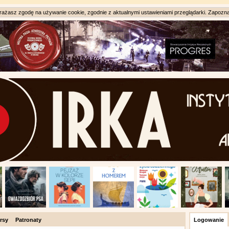
ażasz zgodę na używanie cookie, zgodnie z aktualnymi ustawieniami przeglądarki. Zapozna
rsy
Patronaty
Logowanie