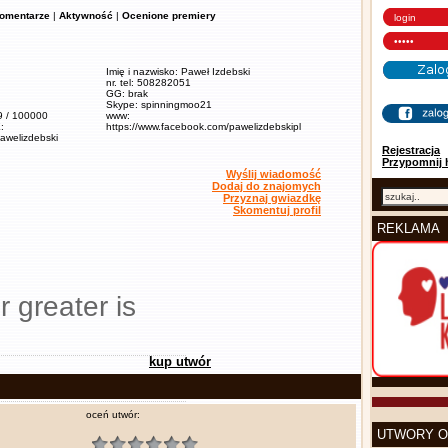
omentarze
|
Aktywność
|
Ocenione premiery
Imię i nazwisko: Paweł Izdebski
nr. tel: 508282051
GG: brak
Skype: spinningmoo21
,9 / 100000
www:
:
https://www.facebook.com/pawelizdebskipl
pawelizdebski
Rejestracja
Przypomnij 
Wyślij wiadomość
Dodaj do znajomych
Przyznaj gwiazdkę
Skomentuj profil
REKLAMA
r greater is
kup utwór
oceń utwór:
UTWORY O