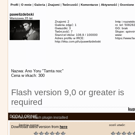
Profil
|
O mnie
|
Galeria
|
Znajomi
|
Twórczość
|
Komentarze
|
Aktywność
|
Ocenione 
pawelizdebski
Warszawa,
35 lat
Znajomi: 2
Imię i nazwisk
Galeria zdjęć: 1
nr. tel: 5082
Gwiazdki: 3
GG: brak
Twórczość: 7
Skype: spinn
Stan/cel irków: 108,9 / 100000
www:
Adres profilu w IRCE:
https://www.f
http://irka.com.pl/u/pawelizdebski
Nazwa: Ano Yoru "Tamta noc"
Cena w irkach: 300
Flash version 9,0 or greater is
required
kup
DODAJ OPINIĘ
You have no flash plugin installed
średnia ocena:
oceń utwór:
Download latest version from
here