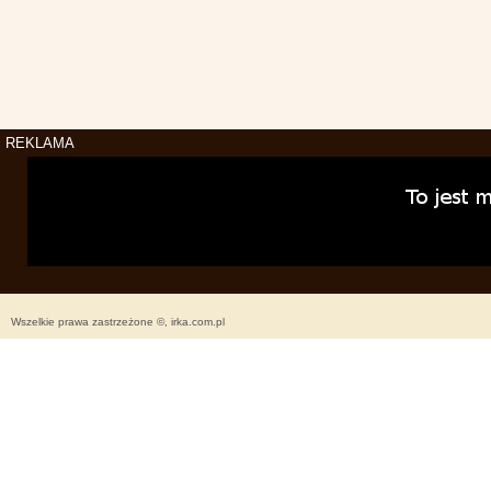
REKLAMA
Wszelkie prawa zastrzeżone ©, irka.com.pl