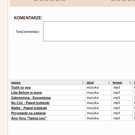
KOMENTARZE:
Twój komentarz:
nazwa
dział
format
Truth to you
muzyka
.mp3
Like Before is gone
muzyka
.mp3
Zabroniona - Dozwolona
muzyka
.mp3
No Cóż - Paweł Izdebski
muzyka
.mp3
Niebo - Paweł Izdebski
muzyka
.mp3
Przystanki na żądanie
muzyka
.mp3
Ano Yoru "Tamta noc"
muzyka
.mp3