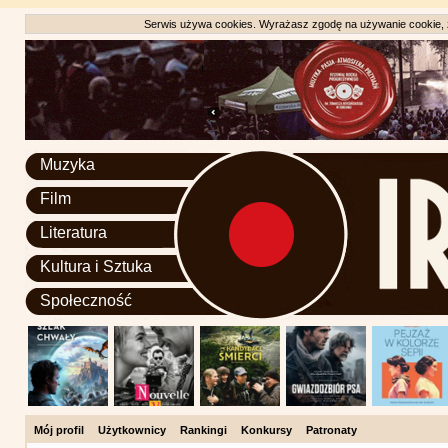
Serwis używa cookies. Wyrażasz zgodę na używanie cookie, zg
Muzyka
Film
Literatura
Kultura i Sztuka
Społeczność
Mój profil
Użytkownicy
Rankingi
Konkursy
Patronaty