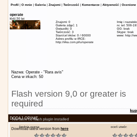
Profil
|
O mnie
|
Galeria
|
Znajomi
|
Twórczość
|
Komentarze
|
Aktywność
|
Ocenione 
operate
łódź,
50 lat
Znajomi: 0
Imię i nazwisk
Galeria zdjęć: 1
nr. tel: 506-1
Gwiazdki: 0
GG: brak
Twórczość: 3
Skype: brak
Stan/cel irków: 0 / 60000
www: http://w
Adres profilu w IRCE:
http://irka.com.pl/u/operate
Nazwa: Operate - "Rara avis"
Cena w irkach: 50
Flash version 9,0 or greater is
required
kup
DODAJ OPINIĘ
You have no flash plugin installed
średnia ocena:
oceń utwór:
Download latest version from
here