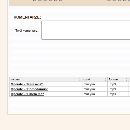
KOMENTARZE:
Twój komentarz:
nazwa
dział
format
Operate - "Rara avis"
muzyka
.mp3
Operate - "Comedamus"
muzyka
.mp3
Operate - "Libera me"
muzyka
.mp3