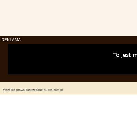
REKLAMA
Wszelkie prawa zastrzeżone ©, irka.com.pl