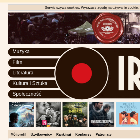
Serwis używa cookies. Wyrażasz zgodę na używanie cookie, zg
Muzyka
Film
Literatura
Kultura i Sztuka
Społeczność
Mój profil
Użytkownicy
Rankingi
Konkursy
Patronaty