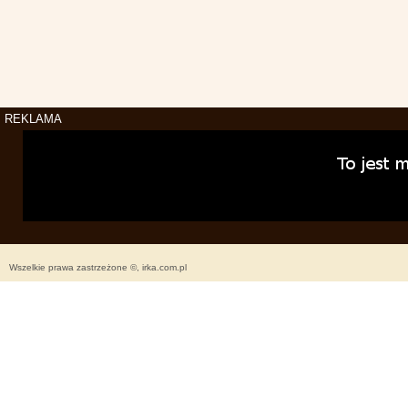
REKLAMA
Wszelkie prawa zastrzeżone ©, irka.com.pl