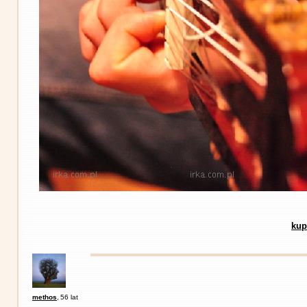
kup
methos
,
56 lat