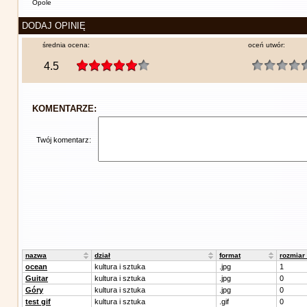
Opole
DODAJ OPINIĘ
średnia ocena:
oceń utwór:
4.5
KOMENTARZE:
Twój komentarz:
nazwa
dział
format
rozmiar
ocean
kultura i sztuka
.jpg
1
Guitar
kultura i sztuka
.jpg
0
Góry
kultura i sztuka
.jpg
0
test gif
kultura i sztuka
.gif
0