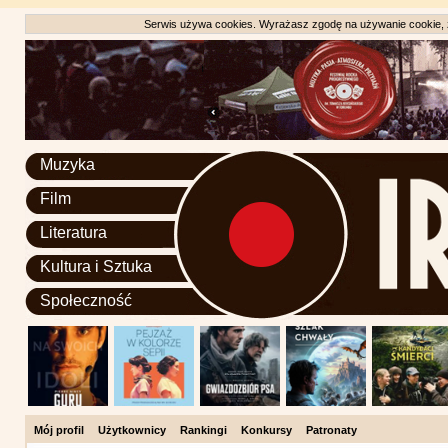
Serwis używa cookies. Wyrażasz zgodę na używanie cookie, zg
Muzyka
Film
Literatura
Kultura i Sztuka
Społeczność
Mój profil
Użytkownicy
Rankingi
Konkursy
Patronaty