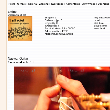
Profil
|
O mnie
|
Galeria
|
Znajomi
|
Twórczość
|
Komentarze
|
Aktywność
|
Ocenione 
amigo
warszawa,
38 lat
Znajomi: 1
Imię i nazwisk
Galeria zdjęć: 0
nr. tel:
Gwiazdki: 0
GG: brak
Twórczość: 4
Skype: brak
Stan/cel irków: 9,9 / 60000
www: brak
Adres profilu w IRCE:
http://irka.com.pl/u/amigo
Nazwa: Guitar
Cena w irkach: 10