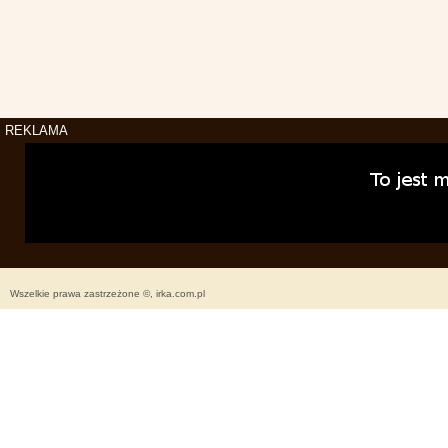
REKLAMA
Wszelkie prawa zastrzeżone ©, irka.com.pl