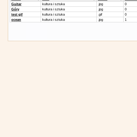
Guitar
kultura i sztuka
.jpg
0
Góry
kultura i sztuka
.jpg
0
test gif
kultura i sztuka
.gif
0
ocean
kultura i sztuka
.jpg
1