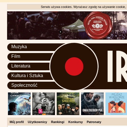
Serwis używa cookies. Wyrażasz zgodę na używanie cookie, zg
Muzyka
Film
Literatura
Kultura i Sztuka
Społeczność
Mój profil
Użytkownicy
Rankingi
Konkursy
Patronaty