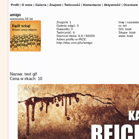
Profil
|
O mnie
|
Galeria
|
Znajomi
|
Twórczość
|
Komentarze
|
Aktywność
|
Ocenione 
amigo
warszawa,
38 lat
Znajomi: 1
Imię i nazwisk
Galeria zdjęć: 0
nr. tel:
Gwiazdki: 0
GG: brak
Twórczość: 4
Skype: brak
Stan/cel irków: 9,9 / 60000
www: brak
Adres profilu w IRCE:
http://irka.com.pl/u/amigo
Nazwa: test gif
Cena w irkach: 10