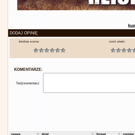
kup
DODAJ OPINIĘ
średnia ocena:
oceń utwór:
KOMENTARZE:
Twój komentarz:
nazwa
dział
format
rozmiar