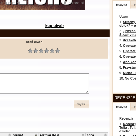
Muzyka
F
Utwór
1.
Strachy
kup utwór
obłok” – 
2.
„Przech
Strachy na
3.
deeska
oceń utwór:
4.
Operate
5.
Operat
6.
Operate 
7.
Ano Yor
8.
Przysta
9.
Niebo -
10.
No Cóż
RECENZJE
wyślij
Muzyka
F
Recenzja
1.
Recenzj
Tulia „Tu
dzieła”
format
rozmiar [MB]
cena