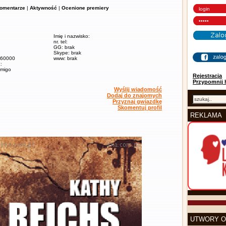
omentarze
|
Aktywność
|
Ocenione premiery
Imię i nazwisko:
nr. tel:
GG: brak
Skype: brak
/ 60000
www: brak
:
amigo
Rejestracja
Przypomnij 
Wyślij wiadomość
Dodaj do znajomych
Przyznaj gwiazdkę
Skomentuj profil
REKLAMA
UTWORY O