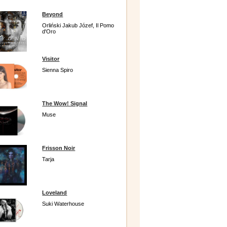
Beyond
Orliński Jakub Józef, Il Pomo
d'Oro
Visitor
Sienna Spiro
The Wow! Signal
Muse
Frisson Noir
Tarja
Loveland
Suki Waterhouse