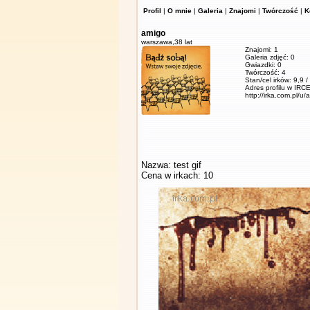
Profil
|
O mnie
|
Galeria
|
Znajomi
|
Twórczość
|
K
amigo
warszawa,
38 lat
Znajomi: 1
Galeria zdjęć: 0
Gwiazdki: 0
Twórczość: 4
Stan/cel irków: 9,9 
Adres profilu w IRCE
http://irka.com.pl/u/
Nazwa: test gif
Cena w irkach: 10