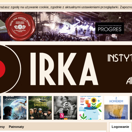
ażasz zgodę na używanie cookie, zgodnie z aktualnymi ustawieniami przeglądarki. Zapozna
rsy
Patronaty
Logowanie