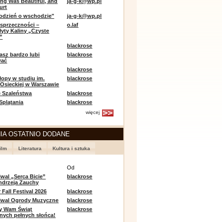
ing Was Beautiful, and
ja-g-k@wp.pl
urt
odzień o wschodzie"
ja-g-k@wp.pl
sprzeczności –
o.laf
łyty Kaliny „Czyste
”
blackrose
asz bardzo lubi
blackrose
wać
blackrose
opy w studiu im.
blackrose
 Osieckiej w Warszawie
 Szaleństwa
blackrose
 Splątania
blackrose
więcej
IA OSTATNIO DODANE
ilm
Literatura
Kultura i sztuka
e
Od
iwal „Serca Bicie”
blackrose
ndrzeja Zauchy
Fall Festival 2026
blackrose
tiwal Ogrody Muzyczne
blackrose
y Wam Świąt
blackrose
nych pełnych słońca!