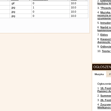
2.
Everyth
.gif
0
10.0
Nothing H
.jpg
1
10.0
3.
"Przech
.jpg
0
10.0
4.
Muzyka 
recenzja p
.jpg
0
10.0
szumienie
5.
Intruder
6.
Naród n
kamienio
7.
Eidos
8.
Kwasożł
Agnieszki
9.
Odbycie
10.
Teoria
OGŁOSZEN
Muzyka
F
Ogłoszeni
1.
18. Fest
Pamięci A
2.
Summer 
3.
26. Fes
4.
Życzym
Wielkanoc