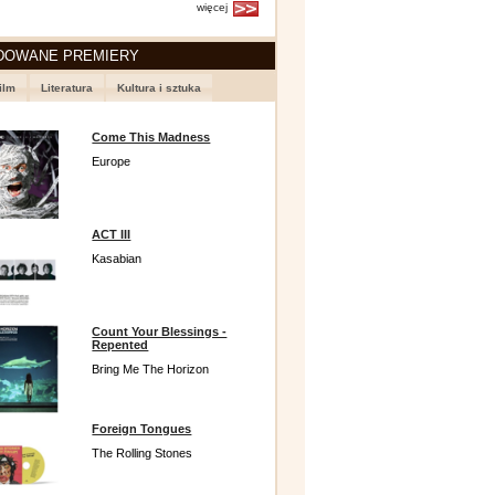
więcej
DOWANE PREMIERY
ilm
Literatura
Kultura i sztuka
Come This Madness
Europe
ACT III
Kasabian
Count Your Blessings -
Repented
Bring Me The Horizon
Foreign Tongues
The Rolling Stones