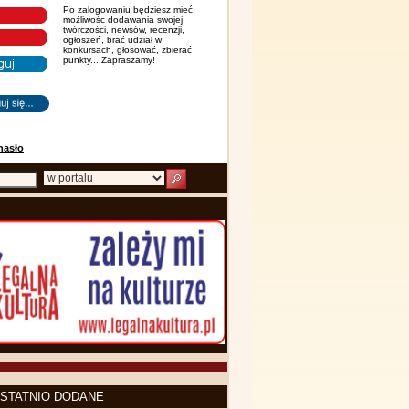
Po zalogowaniu będziesz mieć
możliwośc dodawania swojej
twórczości, newsów, recenzji,
ogłoszeń, brać udział w
konkursach, głosować, zbierać
punkty... Zapraszamy!
hasło
STATNIO DODANE