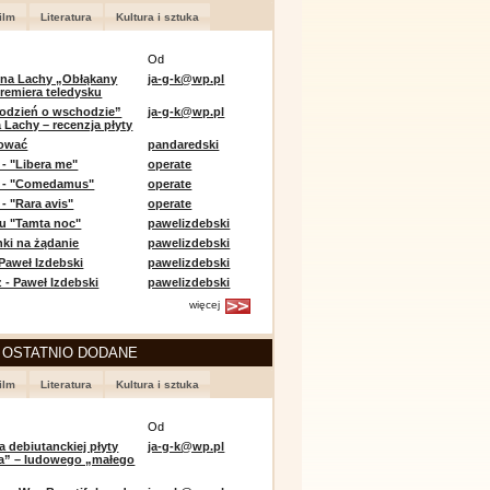
ilm
Literatura
Kultura i sztuka
Od
 na Lachy „Obłąkany
ja-g-k@wp.pl
premiera teledysku
odzień o wschodzie”
ja-g-k@wp.pl
 Lachy – recenzja płyty
lować
pandaredski
 - "Libera me"
operate
e - "Comedamus"
operate
- "Rara avis"
operate
u "Tamta noc"
pawelizdebski
nki na żądanie
pawelizdebski
 Paweł Izdebski
pawelizdebski
 - Paweł Izdebski
pawelizdebski
więcej
 OSTATNIO DODANE
ilm
Literatura
Kultura i sztuka
Od
a debiutanckiej płyty
ja-g-k@wp.pl
lia” – ludowego „małego