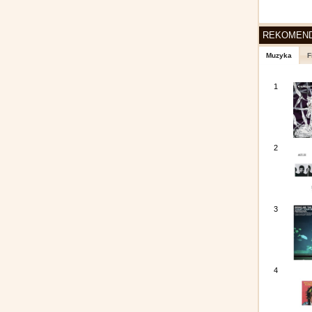
REKOMEN
Muzyka
F
1
2
3
4