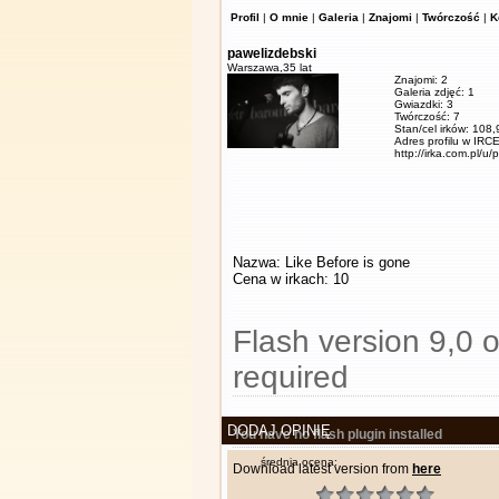
Profil
|
O mnie
|
Galeria
|
Znajomi
|
Twórczość
|
K
pawelizdebski
Warszawa,
35 lat
Znajomi: 2
Galeria zdjęć: 1
Gwiazdki: 3
Twórczość: 7
Stan/cel irków: 108
Adres profilu w IRCE
http://irka.com.pl/u/
Nazwa: Like Before is gone
Cena w irkach: 10
Flash version 9,0 o
required
DODAJ OPINIĘ
You have no flash plugin installed
średnia ocena:
Download latest version from
here