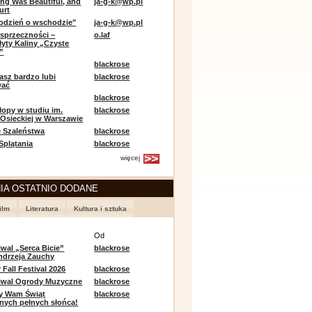
ing Was Beautiful, and
ja-g-k@wp.pl
urt
odzień o wschodzie"
ja-g-k@wp.pl
sprzeczności –
o.laf
łyty Kaliny „Czyste
”
blackrose
asz bardzo lubi
blackrose
wać
blackrose
opy w studiu im.
blackrose
 Osieckiej w Warszawie
 Szaleństwa
blackrose
 Splątania
blackrose
więcej
IA OSTATNIO DODANE
ilm
Literatura
Kultura i sztuka
e
Od
iwal „Serca Bicie”
blackrose
ndrzeja Zauchy
Fall Festival 2026
blackrose
tiwal Ogrody Muzyczne
blackrose
y Wam Świąt
blackrose
nych pełnych słońca!