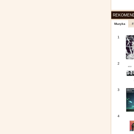
REKOMEN
Muzyka
F
1
2
3
4