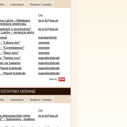
ilm
Literatura
Kultura i sztuka
Od
 na Lachy „Obłąkany
ja-g-k@wp.pl
premiera teledysku
odzień o wschodzie”
ja-g-k@wp.pl
 Lachy – recenzja płyty
lować
pandaredski
 - "Libera me"
operate
e - "Comedamus"
operate
- "Rara avis"
operate
u "Tamta noc"
pawelizdebski
nki na żądanie
pawelizdebski
 Paweł Izdebski
pawelizdebski
 - Paweł Izdebski
pawelizdebski
więcej
 OSTATNIO DODANE
ilm
Literatura
Kultura i sztuka
Od
a debiutanckiej płyty
ja-g-k@wp.pl
lia” – ludowego „małego