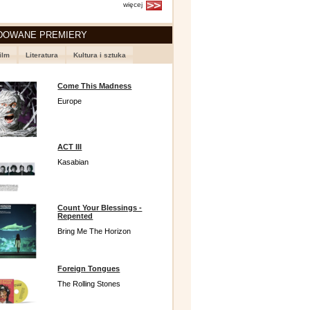
więcej
DOWANE PREMIERY
ilm
Literatura
Kultura i sztuka
Come This Madness
Europe
ACT III
Kasabian
Count Your Blessings -
Repented
Bring Me The Horizon
Foreign Tongues
The Rolling Stones