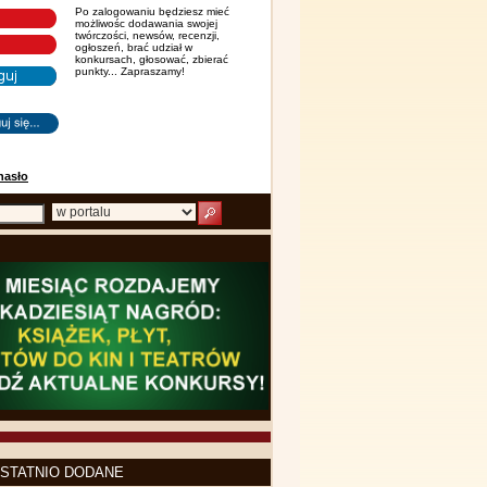
Po zalogowaniu będziesz mieć
możliwośc dodawania swojej
twórczości, newsów, recenzji,
ogłoszeń, brać udział w
konkursach, głosować, zbierać
punkty... Zapraszamy!
hasło
STATNIO DODANE