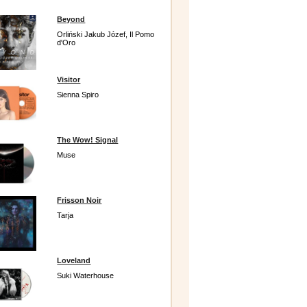
Beyond
Orliński Jakub Józef, Il Pomo
d'Oro
Visitor
Sienna Spiro
The Wow! Signal
Muse
Frisson Noir
Tarja
Loveland
Suki Waterhouse