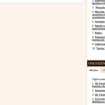
2.
Everyth
Nothing H
3.
"Przech
4.
Muzyka 
recenzja p
szumienie
5.
Intruder
6.
Naród n
kamienio
7.
Eidos
8.
Kwasożł
Agnieszki
9.
Odbycie
10.
Teoria
OGŁOSZEN
Muzyka
F
Ogłoszeni
1.
18. Fest
Pamięci A
2.
Summer 
3.
26. Fes
4.
Życzym
Wielkanoc