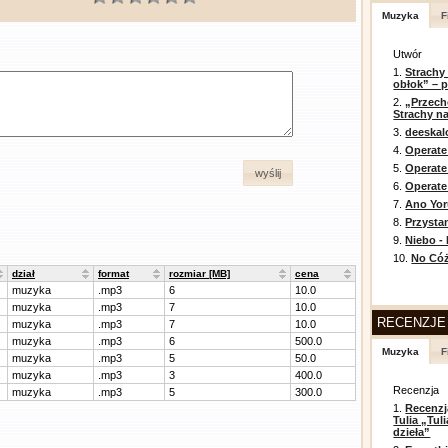
Muzyka
F
Utwór
1.
Strachy
obłok” – 
2.
„Przech
Strachy na
3.
deeska
4.
Operate
5.
Operat
wyślij
6.
Operate 
7.
Ano Yor
8.
Przysta
9.
Niebo -
10.
No Cóż
dział
format
rozmiar [MB]
cena
muzyka
.mp3
6
10.0
muzyka
.mp3
7
10.0
RECENZJE
muzyka
.mp3
7
10.0
muzyka
.mp3
6
500.0
Muzyka
F
muzyka
.mp3
5
50.0
muzyka
.mp3
3
400.0
Recenzja
muzyka
.mp3
5
300.0
1.
Recenzj
Tulia „Tu
dzieła”