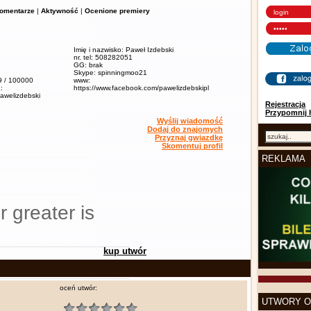
omentarze
|
Aktywność
|
Ocenione premiery
Imię i nazwisko: Paweł Izdebski
nr. tel: 508282051
GG: brak
Skype: spinningmoo21
,9 / 100000
www:
:
https://www.facebook.com/pawelizdebskipl
pawelizdebski
Rejestracja
Przypomnij 
Wyślij wiadomość
Dodaj do znajomych
Przyznaj gwiazdkę
Skomentuj profil
REKLAMA
r greater is
kup utwór
oceń utwór:
UTWORY O