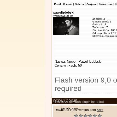
Profil
|
O mnie
|
Galeria
|
Znajomi
|
Twórczość
|
K
pawelizdebski
Warszawa,
35 lat
Znajomi: 2
Galeria zdjęć: 1
Gwiazdki: 3
Twórczość: 7
Stan/cel irków: 108
Adres profilu w IRCE
http://irka.com.pl/u/
Nazwa: Niebo - Paweł Izdebski
Cena w irkach: 50
Flash version 9,0 o
required
DODAJ OPINIĘ
You have no flash plugin installed
średnia ocena:
Download latest version from
here