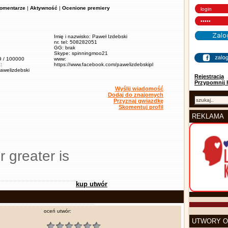
omentarze
|
Aktywność
|
Ocenione premiery
Imię i nazwisko: Paweł Izdebski
nr. tel: 508282051
GG: brak
Skype: spinningmoo21
,9 / 100000
www:
:
https://www.facebook.com/pawelizdebskipl
pawelizdebski
Rejestracja
Przypomnij 
Wyślij wiadomość
Dodaj do znajomych
Przyznaj gwiazdkę
Skomentuj profil
REKLAMA
r greater is
kup utwór
oceń utwór:
UTWORY O