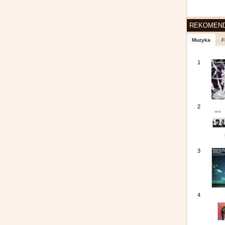
REKOMEN
Muzyka
F
1
2
3
4