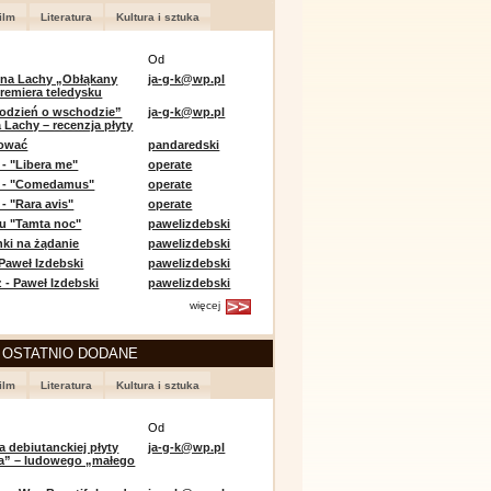
ilm
Literatura
Kultura i sztuka
Od
 na Lachy „Obłąkany
ja-g-k@wp.pl
premiera teledysku
odzień o wschodzie”
ja-g-k@wp.pl
 Lachy – recenzja płyty
lować
pandaredski
 - "Libera me"
operate
e - "Comedamus"
operate
- "Rara avis"
operate
u "Tamta noc"
pawelizdebski
nki na żądanie
pawelizdebski
 Paweł Izdebski
pawelizdebski
 - Paweł Izdebski
pawelizdebski
więcej
 OSTATNIO DODANE
ilm
Literatura
Kultura i sztuka
Od
a debiutanckiej płyty
ja-g-k@wp.pl
lia” – ludowego „małego