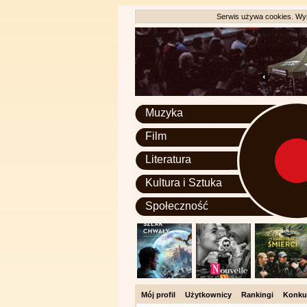
Serwis używa cookies. Wyr
Muzyka
Film
Literatura
Kultura i Sztuka
Społeczność
Mój profil
Użytkownicy
Rankingi
Konku