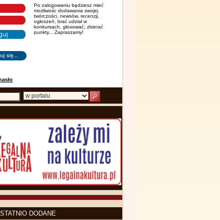
Po zalogowaniu będziesz mieć
możliwośc dodawania swojej
twórczości, newsów, recenzji,
ogłoszeń, brać udział w
konkursach, głosować, zbierać
punkty... Zapraszamy!
hasło
STATNIO DODANE