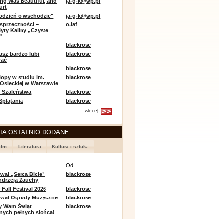
ing Was Beautiful, and
ja-g-k@wp.pl
urt
odzień o wschodzie"
ja-g-k@wp.pl
sprzeczności –
o.laf
łyty Kaliny „Czyste
”
blackrose
asz bardzo lubi
blackrose
wać
blackrose
opy w studiu im.
blackrose
 Osieckiej w Warszawie
 Szaleństwa
blackrose
 Splątania
blackrose
więcej
IA OSTATNIO DODANE
ilm
Literatura
Kultura i sztuka
e
Od
iwal „Serca Bicie”
blackrose
ndrzeja Zauchy
Fall Festival 2026
blackrose
tiwal Ogrody Muzyczne
blackrose
y Wam Świąt
blackrose
nych pełnych słońca!