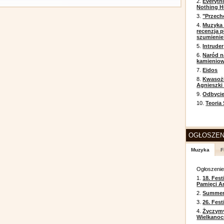
2.
Everyth
Nothing H
3.
"Przech
4.
Muzyka 
recenzja p
szumienie
5.
Intruder
6.
Naród n
kamienio
7.
Eidos
8.
Kwasożł
Agnieszki
9.
Odbycie
10.
Teoria
OGŁOSZEN
Muzyka
F
Ogłoszeni
1.
18. Fest
Pamięci A
2.
Summer 
3.
26. Fes
4.
Życzym
Wielkanoc