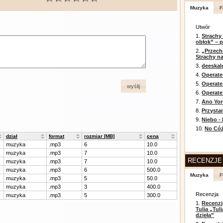
Muzyka
F
Utwór
1.
Strachy
obłok” – 
2.
„Przech
Strachy na
3.
deeska
4.
Operate
5.
Operat
wyślij
6.
Operate 
7.
Ano Yor
8.
Przysta
9.
Niebo -
10.
No Cóż
dział
format
rozmiar [MB]
cena
muzyka
.mp3
6
10.0
muzyka
.mp3
7
10.0
RECENZJE
muzyka
.mp3
7
10.0
muzyka
.mp3
6
500.0
Muzyka
F
muzyka
.mp3
5
50.0
muzyka
.mp3
3
400.0
Recenzja
muzyka
.mp3
5
300.0
1.
Recenzj
Tulia „Tu
dzieła”