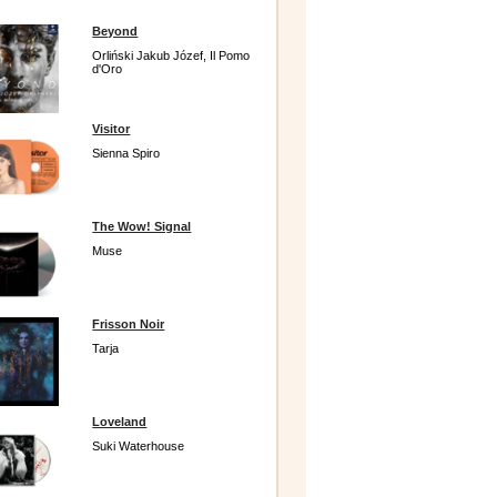
Beyond
Orliński Jakub Józef, Il Pomo
d'Oro
Visitor
Sienna Spiro
The Wow! Signal
Muse
Frisson Noir
Tarja
Loveland
Suki Waterhouse