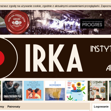
ażasz zgodę na używanie cookie, zgodnie z aktualnymi ustawieniami przeglądarki. Zapozna
rsy
Patronaty
Logowanie