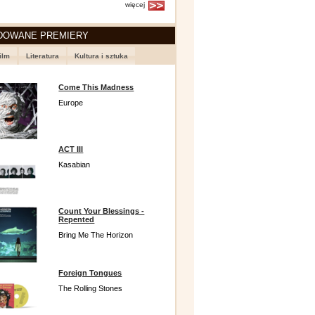
więcej
DOWANE PREMIERY
ilm
Literatura
Kultura i sztuka
Come This Madness
Europe
ACT III
Kasabian
Count Your Blessings -
Repented
Bring Me The Horizon
Foreign Tongues
The Rolling Stones