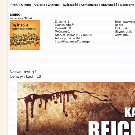
Profil
|
O mnie
|
Galeria
|
Znajomi
|
Twórczość
|
Komentarze
|
Aktywność
|
Ocenione 
amigo
warszawa,
38 lat
Znajomi: 1
Imię i nazwisk
Galeria zdjęć: 0
nr. tel:
Gwiazdki: 0
GG: brak
Twórczość: 4
Skype: brak
Stan/cel irków: 9,9 / 60000
www: brak
Adres profilu w IRCE:
http://irka.com.pl/u/amigo
Nazwa: test gif
Cena w irkach: 10