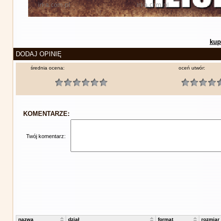
kup
DODAJ OPINIĘ
średnia ocena:
oceń utwór:
KOMENTARZE:
Twój komentarz:
nazwa
dział
format
rozmiar