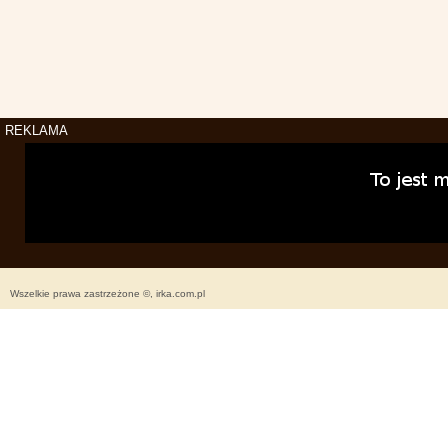
REKLAMA
Wszelkie prawa zastrzeżone ©, irka.com.pl