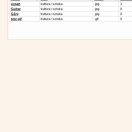
ocean
kultura i sztuka
.jpg
1
Guitar
kultura i sztuka
.jpg
0
Góry
kultura i sztuka
.jpg
0
test gif
kultura i sztuka
.gif
0