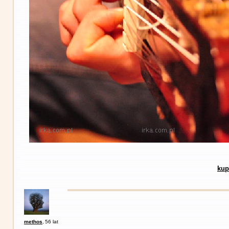
kup
methos
,
56 lat