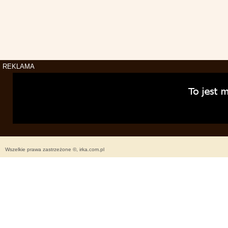
REKLAMA
Wszelkie prawa zastrzeżone ©, irka.com.pl