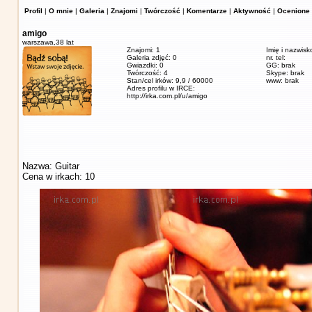
Profil
|
O mnie
|
Galeria
|
Znajomi
|
Twórczość
|
Komentarze
|
Aktywność
|
Ocenione 
amigo
warszawa,
38 lat
Znajomi: 1
Imię i nazwisk
Galeria zdjęć: 0
nr. tel:
Gwiazdki: 0
GG: brak
Twórczość: 4
Skype: brak
Stan/cel irków: 9,9 / 60000
www: brak
Adres profilu w IRCE:
http://irka.com.pl/u/amigo
Nazwa: Guitar
Cena w irkach: 10