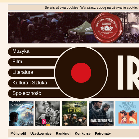
Serwis używa cookies. Wyrażasz zgodę na używanie cookie, zg
Muzyka
Film
Literatura
Kultura i Sztuka
Społeczność
Mój profil
Użytkownicy
Rankingi
Konkursy
Patronaty