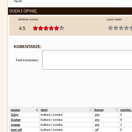
Opole
DODAJ OPINIĘ
średnia ocena:
oceń utwór:
4.5
KOMENTARZE:
Twój komentarz:
nazwa
dział
format
rozmiar
Góry
kultura i sztuka
.jpg
0
Guitar
kultura i sztuka
.jpg
0
ocean
kultura i sztuka
.jpg
1
test gif
kultura i sztuka
.gif
0