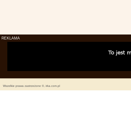
REKLAMA
Wszelkie prawa zastrzeżone ©, irka.com.pl