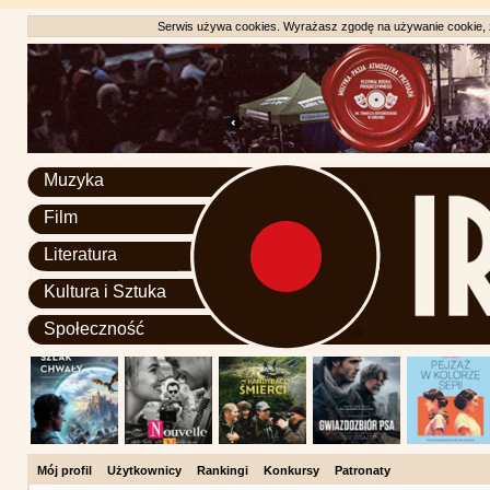
Serwis używa cookies. Wyrażasz zgodę na używanie cookie, zg
Muzyka
Film
Literatura
Kultura i Sztuka
Społeczność
Mój profil
Użytkownicy
Rankingi
Konkursy
Patronaty