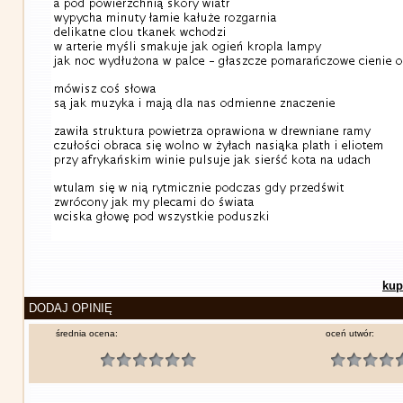
kup
DODAJ OPINIĘ
średnia ocena:
oceń utwór: