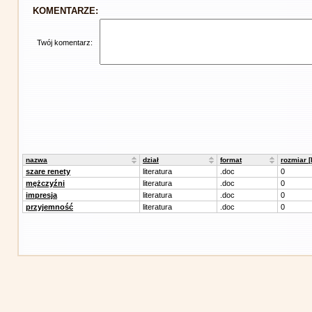
KOMENTARZE:
Twój komentarz:
nazwa
dział
format
rozmiar 
szare renety
literatura
.doc
0
mężczyźni
literatura
.doc
0
impresja
literatura
.doc
0
przyjemność
literatura
.doc
0