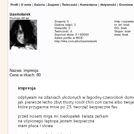
Profil
|
O mnie
|
Galeria
|
Znajomi
|
Twórczość
|
Komentarze
|
Aktywność
|
Ocenione 
izasmolarek
Poznan,
49 lat
Znajomi: 0
Imię i nazwisk
Galeria zdjęć: 1
nr. tel: brak
Gwiazdki: 2
GG: brak
Twórczość: 4
Skype: brak
Stan/cel irków: 0 / 60000
www: brak
Adres profilu w IRCE:
http://irka.com.pl/u/izasmolarek
Nazwa: impresja
Cena w irkach: 80