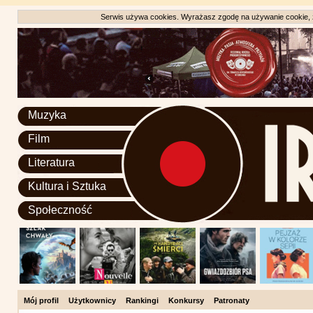
Serwis używa cookies. Wyrażasz zgodę na używanie cookie, zg
Muzyka
Film
Literatura
Kultura i Sztuka
Społeczność
Mój profil
Użytkownicy
Rankingi
Konkursy
Patronaty