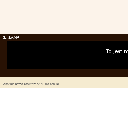
REKLAMA
Wszelkie prawa zastrzeżone ©, irka.com.pl