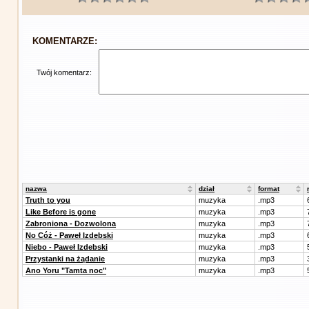
KOMENTARZE:
Twój komentarz:
nazwa
dział
format
Truth to you
muzyka
.mp3
Like Before is gone
muzyka
.mp3
Zabroniona - Dozwolona
muzyka
.mp3
No Cóż - Paweł Izdebski
muzyka
.mp3
Niebo - Paweł Izdebski
muzyka
.mp3
Przystanki na żądanie
muzyka
.mp3
Ano Yoru "Tamta noc"
muzyka
.mp3