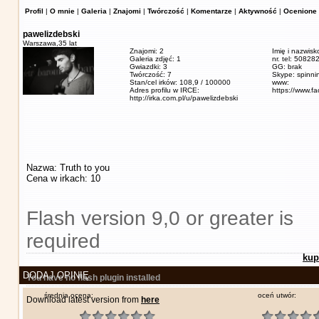
Profil
|
O mnie
|
Galeria
|
Znajomi
|
Twórczość
|
Komentarze
|
Aktywność
|
Ocenione 
pawelizdebski
Warszawa,
35 lat
Znajomi: 2
Imię i nazwisk
Galeria zdjęć: 1
nr. tel: 5082
Gwiazdki: 3
GG: brak
Twórczość: 7
Skype: spinn
Stan/cel irków: 108,9 / 100000
www:
Adres profilu w IRCE:
https://www.f
http://irka.com.pl/u/pawelizdebski
Nazwa: Truth to you
Cena w irkach: 10
Flash version 9,0 or greater is
required
kup
DODAJ OPINIĘ
You have no flash plugin installed
średnia ocena:
oceń utwór:
Download latest version from
here