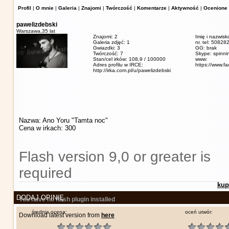
Profil
|
O mnie
|
Galeria
|
Znajomi
|
Twórczość
|
Komentarze
|
Aktywność
|
Ocenione 
pawelizdebski
Warszawa,
35 lat
Znajomi: 2
Imię i nazwisk
Galeria zdjęć: 1
nr. tel: 5082
Gwiazdki: 3
GG: brak
Twórczość: 7
Skype: spinn
Stan/cel irków: 108,9 / 100000
www:
Adres profilu w IRCE:
https://www.f
http://irka.com.pl/u/pawelizdebski
Nazwa: Ano Yoru "Tamta noc"
Cena w irkach: 300
Flash version 9,0 or greater is
required
kup
DODAJ OPINIĘ
You have no flash plugin installed
średnia ocena:
oceń utwór:
Download latest version from
here