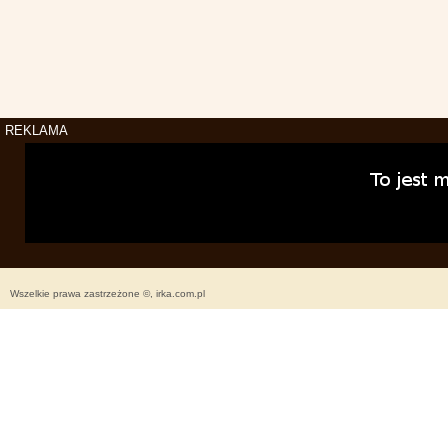
REKLAMA
Wszelkie prawa zastrzeżone ©, irka.com.pl