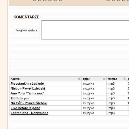
KOMENTARZE:
Twój komentarz:
nazwa
dział
format
Przystanki na żądanie
muzyka
.mp3
Niebo - Paweł Izdebski
muzyka
.mp3
Ano Yoru "Tamta noc"
muzyka
.mp3
Truth to you
muzyka
.mp3
No Cóż - Paweł Izdebski
muzyka
.mp3
Like Before is gone
muzyka
.mp3
Zabroniona - Dozwolona
muzyka
.mp3