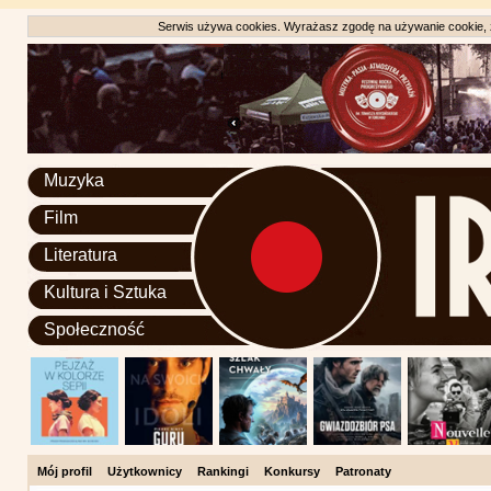
Serwis używa cookies. Wyrażasz zgodę na używanie cookie, zg
Muzyka
Film
Literatura
Kultura i Sztuka
Społeczność
Mój profil
Użytkownicy
Rankingi
Konkursy
Patronaty