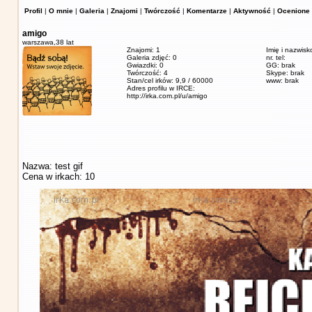
Profil
|
O mnie
|
Galeria
|
Znajomi
|
Twórczość
|
Komentarze
|
Aktywność
|
Ocenione 
amigo
warszawa,
38 lat
Znajomi: 1
Imię i nazwisk
Galeria zdjęć: 0
nr. tel:
Gwiazdki: 0
GG: brak
Twórczość: 4
Skype: brak
Stan/cel irków: 9,9 / 60000
www: brak
Adres profilu w IRCE:
http://irka.com.pl/u/amigo
Nazwa: test gif
Cena w irkach: 10