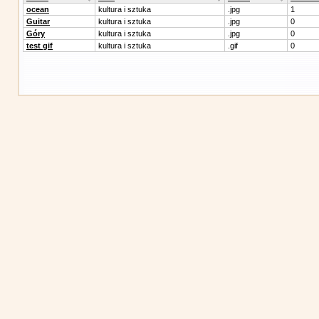
ocean
kultura i sztuka
.jpg
1
Guitar
kultura i sztuka
.jpg
0
Góry
kultura i sztuka
.jpg
0
test gif
kultura i sztuka
.gif
0