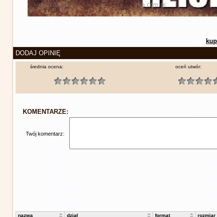
kup
DODAJ OPINIĘ
średnia ocena:
oceń utwór:
KOMENTARZE:
Twój komentarz:
nazwa
dział
format
rozmiar