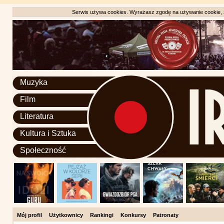
Serwis używa cookies. Wyrażasz zgodę na używanie cookie, zg
Muzyka
Film
Literatura
Kultura i Sztuka
Społeczność
Mój profil
Użytkownicy
Rankingi
Konkursy
Patronaty