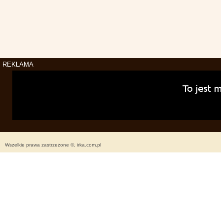
REKLAMA
Wszelkie prawa zastrzeżone ©, irka.com.pl