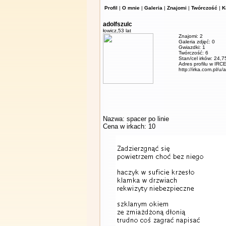
Profil
|
O mnie
|
Galeria
|
Znajomi
|
Twórczość
|
K
adolfszulc
łowicz,
53 lat
Znajomi: 2
Galeria zdjęć: 0
Gwiazdki: 1
Twórczość: 6
Stan/cel irków: 24,7
Adres profilu w IRCE
http://irka.com.pl/u/
Nazwa: spacer po linie
Cena w irkach: 10