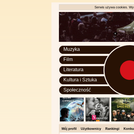
Serwis używa cookies. Wyr
Muzyka
Film
Literatura
Kultura i Sztuka
Społeczność
Mój profil
Użytkownicy
Rankingi
Konku