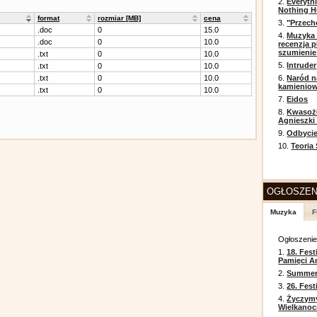
2.
Everyth
Nothing H
format
rozmiar [MB]
cena
3.
"Przech
.doc
0
15.0
4.
Muzyka 
.doc
0
10.0
recenzja p
szumienie
.txt
0
10.0
5.
Intruder
.txt
0
10.0
.txt
0
10.0
6.
Naród n
kamienio
.txt
0
10.0
7.
Eidos
8.
Kwasożł
Agnieszki
9.
Odbycie
10.
Teoria
OGŁOSZEN
Muzyka
F
Ogłoszeni
1.
18. Fest
Pamięci A
2.
Summer 
3.
26. Fes
4.
Życzym
Wielkanoc