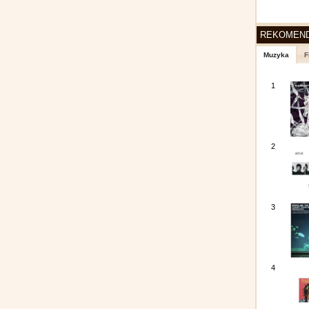
REKOMEN
Muzyka
F
1
2
3
4