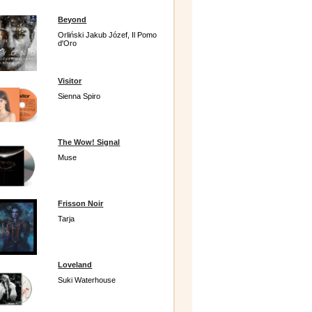
Beyond
Orliński Jakub Józef, Il Pomo
d'Oro
Visitor
Sienna Spiro
The Wow! Signal
Muse
Frisson Noir
Tarja
Loveland
Suki Waterhouse