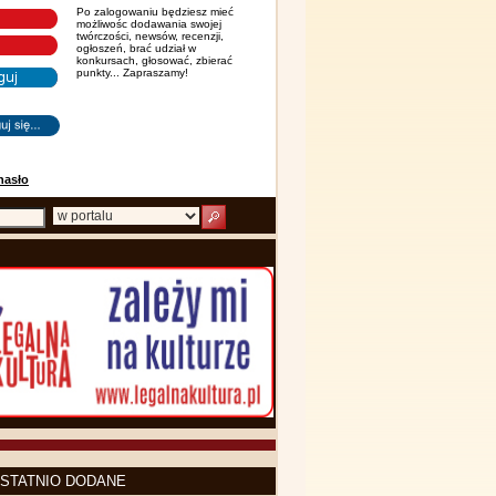
Po zalogowaniu będziesz mieć
możliwośc dodawania swojej
twórczości, newsów, recenzji,
ogłoszeń, brać udział w
konkursach, głosować, zbierać
punkty... Zapraszamy!
hasło
STATNIO DODANE