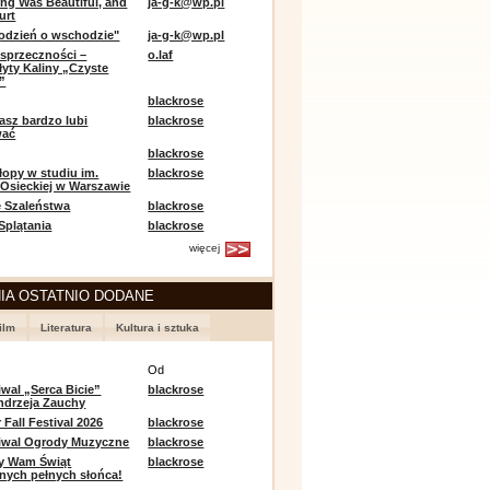
ing Was Beautiful, and
ja-g-k@wp.pl
urt
odzień o wschodzie"
ja-g-k@wp.pl
sprzeczności –
o.laf
łyty Kaliny „Czyste
”
blackrose
asz bardzo lubi
blackrose
wać
blackrose
opy w studiu im.
blackrose
 Osieckiej w Warszawie
 Szaleństwa
blackrose
 Splątania
blackrose
więcej
IA OSTATNIO DODANE
ilm
Literatura
Kultura i sztuka
e
Od
iwal „Serca Bicie”
blackrose
ndrzeja Zauchy
Fall Festival 2026
blackrose
tiwal Ogrody Muzyczne
blackrose
y Wam Świąt
blackrose
nych pełnych słońca!