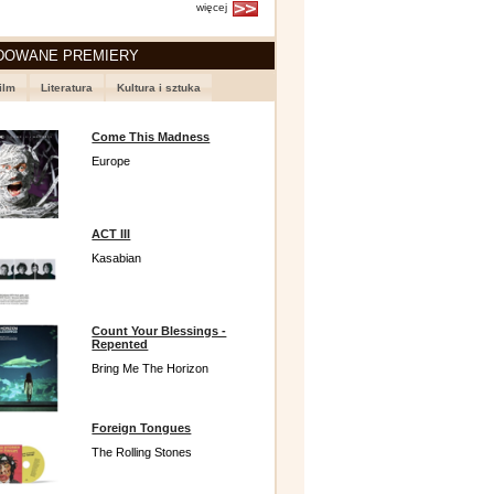
więcej
DOWANE PREMIERY
ilm
Literatura
Kultura i sztuka
Come This Madness
Europe
ACT III
Kasabian
Count Your Blessings -
Repented
Bring Me The Horizon
Foreign Tongues
The Rolling Stones