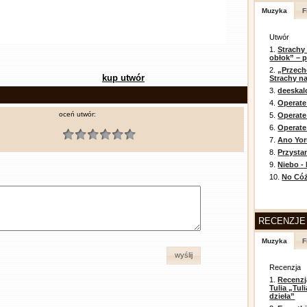
Muzyka
F
Utwór
1.
Strachy
obłok” – 
2.
„Przech
kup utwór
Strachy na
3.
deeska
4.
Operate
oceń utwór:
5.
Operat
6.
Operate 
7.
Ano Yor
8.
Przysta
9.
Niebo -
10.
No Cóż
RECENZJE
Muzyka
F
wyślij
Recenzja
1.
Recenzj
Tulia „Tu
dzieła”