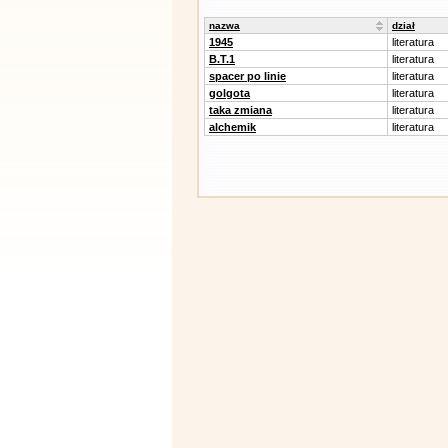
nazwa
dział
1945
literatura
B.T.1
literatura
spacer po linie
literatura
golgota
literatura
taka zmiana
literatura
alchemik
literatura