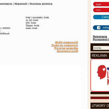
omentarze
|
Aktywność
|
Ocenione premiery
Imię i nazwisko: brak
nr. tel: brak
GG: brak
Skype: brak
5 / 60000
www: brak
:
adolfszulc
Rejestracja
Przypomnij 
Wyślij wiadomość
Dodaj do znajomych
Przyznaj gwiazdkę
Skomentuj profil
REKLAMA
UTWORY O