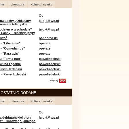
ilm
Literatura
Kultura i sztuka
Od
 na Lachy „Obłąkany
ja-g-k@wp.pl
premiera teledysku
odzień o wschodzie”
ja-g-k@wp.pl
 Lachy – recenzja płyty
lować
pandaredski
 - "Libera me"
operate
e - "Comedamus"
operate
- "Rara avis"
operate
u "Tamta noc"
pawelizdebski
nki na żądanie
pawelizdebski
 Paweł Izdebski
pawelizdebski
 - Paweł Izdebski
pawelizdebski
więcej
 OSTATNIO DODANE
ilm
Literatura
Kultura i sztuka
Od
a debiutanckiej płyty
ja-g-k@wp.pl
lia” – ludowego „małego