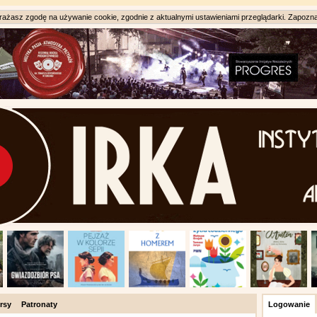
ażasz zgodę na używanie cookie, zgodnie z aktualnymi ustawieniami przeglądarki. Zapozna
rsy
Patronaty
Logowanie