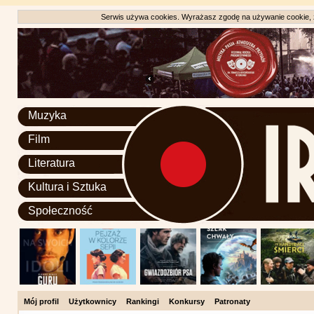
Serwis używa cookies. Wyrażasz zgodę na używanie cookie, zg
Muzyka
Film
Literatura
Kultura i Sztuka
Społeczność
Mój profil
Użytkownicy
Rankingi
Konkursy
Patronaty