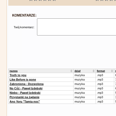
KOMENTARZE:
Twój komentarz:
nazwa
dział
format
Truth to you
muzyka
.mp3
Like Before is gone
muzyka
.mp3
Zabroniona - Dozwolona
muzyka
.mp3
No Cóż - Paweł Izdebski
muzyka
.mp3
Niebo - Paweł Izdebski
muzyka
.mp3
Przystanki na żądanie
muzyka
.mp3
Ano Yoru "Tamta noc"
muzyka
.mp3