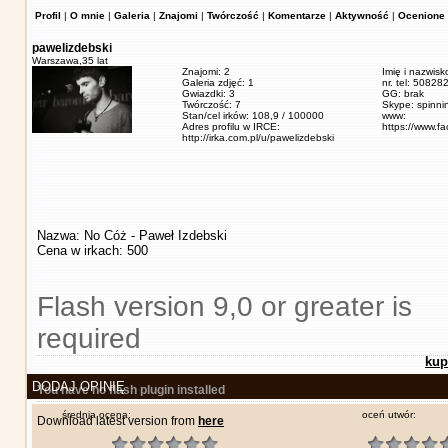
Profil
|
O mnie
|
Galeria
|
Znajomi
|
Twórczość
|
Komentarze
|
Aktywność
|
Ocenione 
pawelizdebski
Warszawa,
35 lat
Znajomi: 2
Imię i nazwisk
Galeria zdjęć: 1
nr. tel: 5082
Gwiazdki: 3
GG: brak
Twórczość: 7
Skype: spinn
Stan/cel irków: 108,9 / 100000
www:
Adres profilu w IRCE:
https://www.f
http://irka.com.pl/u/pawelizdebski
Nazwa: No Cóż - Paweł Izdebski
Cena w irkach: 500
Flash version 9,0 or greater is
required
kup
DODAJ OPINIĘ
You have no flash plugin installed
średnia ocena:
oceń utwór:
Download latest version from
here