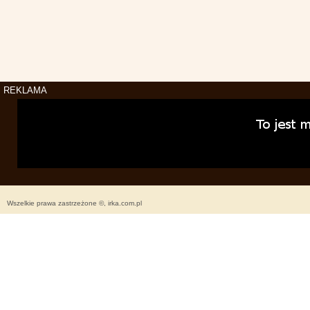
REKLAMA
Wszelkie prawa zastrzeżone ©, irka.com.pl