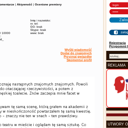
omentarze
|
Aktywność
|
Ocenione premiery
Imię i nazwisko:
nr. tel:
GG: brak
Skype: brak
 / 10000
www: brak
:
kid_
Rejestracja
Przypomnij 
Wyślij wiadomość
Dodaj do znajomych
Przyznaj gwiazdkę
Skomentuj profil
REKLAMA
UTWORY O