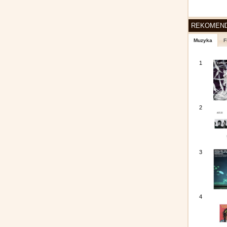
REKOMEN
Muzyka
F
1
2
3
4