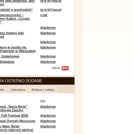
ing Was Beautiful, and
ja-g-k@wp.pl
urt
odzień o wschodzie"
ja-g-k@wp.pl
sprzeczności –
o.laf
łyty Kaliny „Czyste
”
blackrose
asz bardzo lubi
blackrose
wać
blackrose
opy w studiu im.
blackrose
 Osieckiej w Warszawie
 Szaleństwa
blackrose
 Splątania
blackrose
więcej
IA OSTATNIO DODANE
ilm
Literatura
Kultura i sztuka
e
Od
iwal „Serca Bicie”
blackrose
ndrzeja Zauchy
Fall Festival 2026
blackrose
tiwal Ogrody Muzyczne
blackrose
y Wam Świąt
blackrose
nych pełnych słońca!