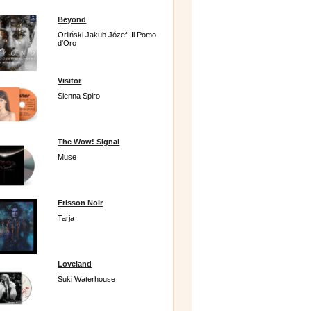
Beyond
Orliński Jakub Józef, Il Pomo
d'Oro
Visitor
Sienna Spiro
The Wow! Signal
Muse
Frisson Noir
Tarja
Loveland
Suki Waterhouse