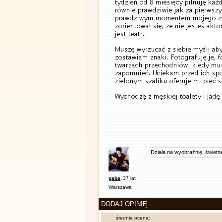
Działa na wyobraźnię, świetn
gaba
,
37 lat
Warszawa
DODAJ OPINIĘ
średnia ocena: