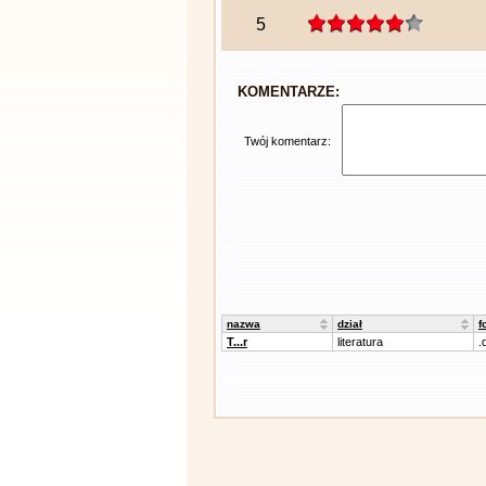
5
KOMENTARZE:
Twój komentarz:
nazwa
dział
f
T...r
literatura
.