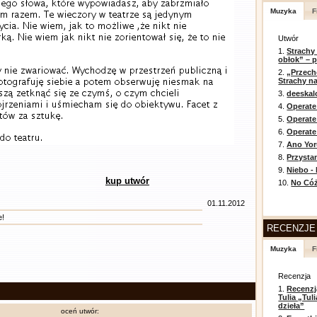
Muzyka
F
Utwór
1.
Strachy
obłok” – 
2.
„Przech
Strachy na
3.
deeska
4.
Operate
5.
Operat
6.
Operate 
7.
Ano Yor
8.
Przysta
9.
Niebo -
kup utwór
10.
No Cóż
01.11.2012
e!
RECENZJE
Muzyka
F
Recenzja
1.
Recenzj
Tulia „Tu
dzieła”
oceń utwór: