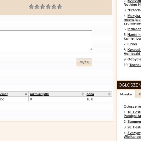
2.
Everyth
Nothing H
3.
"Przech
4.
Muzyka 
recenzja p
szumienie
5.
Intruder
6.
Naród n
kamienio
7.
Eidos
8.
Kwasożł
Agnieszki
9.
Odbycie
wyślij
10.
Teoria
OGŁOSZEN
ormat
rozmiar [MB]
cena
Muzyka
F
doc
0
10.0
Ogłoszeni
1.
18. Fest
Pamięci A
2.
Summer 
3.
26. Fes
4.
Życzym
Wielkanoc