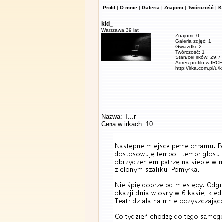
Profil
|
O mnie
|
Galeria
|
Znajomi
|
Twórczość
|
K
kid_
Warszawa,
39 lat
Znajomi: 0
Galeria zdjęć: 1
Gwiazdki: 2
Twórczość: 1
Stan/cel irków: 29,7
Adres profilu w IRCE
http://irka.com.pl/u/
Nazwa: T...r
Cena w irkach: 10