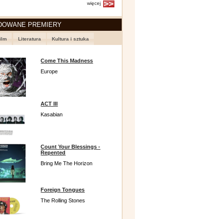
więcej
DOWANE PREMIERY
ilm
Literatura
Kultura i sztuka
Come This Madness
Europe
ACT III
Kasabian
Count Your Blessings -
Repented
Bring Me The Horizon
Foreign Tongues
The Rolling Stones