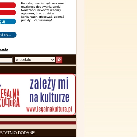
Po zalogowaniu będziesz mieć
możliwośc dodawania swojej
twórczości, newsów, recenzji,
ogłoszeń, brać udział w
konkursach, głosować, zbierać
punkty... Zapraszamy!
hasło
STATNIO DODANE