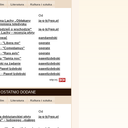
ilm
Literatura
Kultura i sztuka
Od
 na Lachy „Obłąkany
ja-g-k@wp.pl
premiera teledysku
odzień o wschodzie”
ja-g-k@wp.pl
 Lachy – recenzja płyty
lować
pandaredski
 - "Libera me"
operate
e - "Comedamus"
operate
- "Rara avis"
operate
u "Tamta noc"
pawelizdebski
nki na żądanie
pawelizdebski
 Paweł Izdebski
pawelizdebski
 - Paweł Izdebski
pawelizdebski
więcej
 OSTATNIO DODANE
ilm
Literatura
Kultura i sztuka
Od
a debiutanckiej płyty
ja-g-k@wp.pl
lia” – ludowego „małego