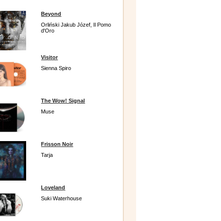
Beyond
Orliński Jakub Józef, Il Pomo
d'Oro
Visitor
Sienna Spiro
The Wow! Signal
Muse
Frisson Noir
Tarja
Loveland
Suki Waterhouse