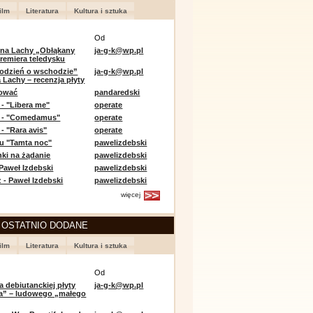
ilm
Literatura
Kultura i sztuka
Od
 na Lachy „Obłąkany
ja-g-k@wp.pl
premiera teledysku
odzień o wschodzie”
ja-g-k@wp.pl
 Lachy – recenzja płyty
lować
pandaredski
 - "Libera me"
operate
e - "Comedamus"
operate
- "Rara avis"
operate
u "Tamta noc"
pawelizdebski
nki na żądanie
pawelizdebski
 Paweł Izdebski
pawelizdebski
 - Paweł Izdebski
pawelizdebski
więcej
 OSTATNIO DODANE
ilm
Literatura
Kultura i sztuka
Od
a debiutanckiej płyty
ja-g-k@wp.pl
lia” – ludowego „małego