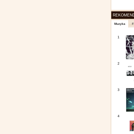
REKOMEN
Muzyka
F
1
2
3
4