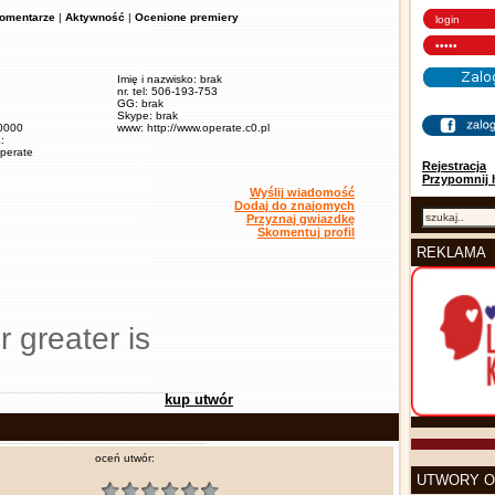
omentarze
|
Aktywność
|
Ocenione premiery
Imię i nazwisko: brak
nr. tel: 506-193-753
GG: brak
Skype: brak
60000
www: http://www.operate.c0.pl
:
operate
Rejestracja
Przypomnij 
Wyślij wiadomość
Dodaj do znajomych
Przyznaj gwiazdkę
Skomentuj profil
REKLAMA
r greater is
kup utwór
oceń utwór:
UTWORY O