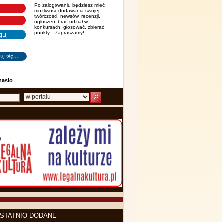
Po zalogowaniu będziesz mieć
możliwośc dodawania swojej
twórczości, newsów, recenzji,
ogłoszeń, brać udział w
konkursach, głosować, zbierać
punkty... Zapraszamy!
hasło
STATNIO DODANE