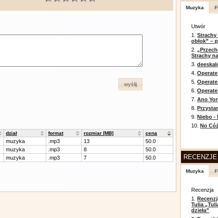
Muzyka
F
Utwór
1.
Strachy
obłok” – 
2.
„Przech
Strachy na
3.
deeska
4.
Operate
5.
Operat
wyślij
6.
Operate 
7.
Ano Yor
8.
Przysta
9.
Niebo -
10.
No Cóż
dział
format
rozmiar [MB]
cena
muzyka
.mp3
13
50.0
muzyka
.mp3
8
50.0
RECENZJE
muzyka
.mp3
7
50.0
Muzyka
F
Recenzja
1.
Recenzj
Tulia „Tu
dzieła”