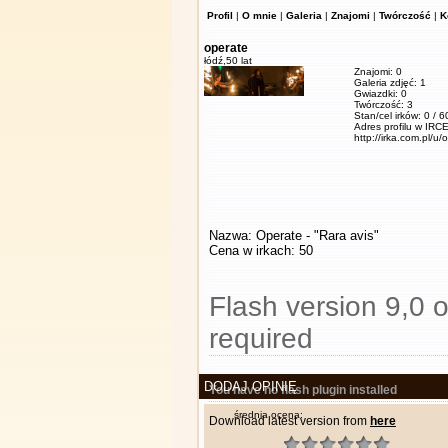
Profil
|
O mnie
|
Galeria
|
Znajomi
|
Twórczość
|
K
operate
łódź,
50 lat
Znajomi: 0
Galeria zdjęć: 1
Gwiazdki: 0
Twórczość: 3
Stan/cel irków: 0 / 
Adres profilu w IRCE
http://irka.com.pl/u/
Nazwa: Operate - "Rara avis"
Cena w irkach: 50
Flash version 9,0 o
required
DODAJ OPINIĘ
You have no flash plugin installed
średnia ocena:
Download latest version from
here