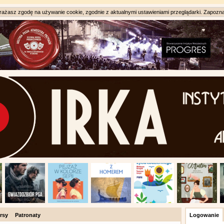
ażasz zgodę na używanie cookie, zgodnie z aktualnymi ustawieniami przeglądarki. Zapozna
rsy
Patronaty
Logowanie