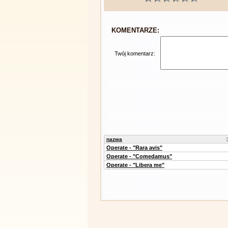
KOMENTARZE:
Twój komentarz:
nazwa
Operate - "Rara avis"
Operate - "Comedamus"
Operate - "Libera me"