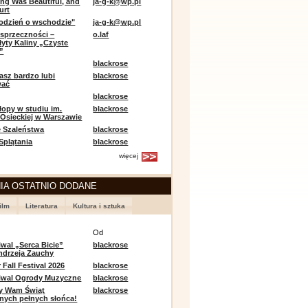
ing Was Beautiful, and
ja-g-k@wp.pl
urt
odzień o wschodzie"
ja-g-k@wp.pl
sprzeczności –
o.laf
łyty Kaliny „Czyste
”
blackrose
asz bardzo lubi
blackrose
wać
blackrose
opy w studiu im.
blackrose
 Osieckiej w Warszawie
 Szaleństwa
blackrose
 Splątania
blackrose
więcej
IA OSTATNIO DODANE
ilm
Literatura
Kultura i sztuka
e
Od
iwal „Serca Bicie”
blackrose
ndrzeja Zauchy
Fall Festival 2026
blackrose
tiwal Ogrody Muzyczne
blackrose
y Wam Świąt
blackrose
nych pełnych słońca!