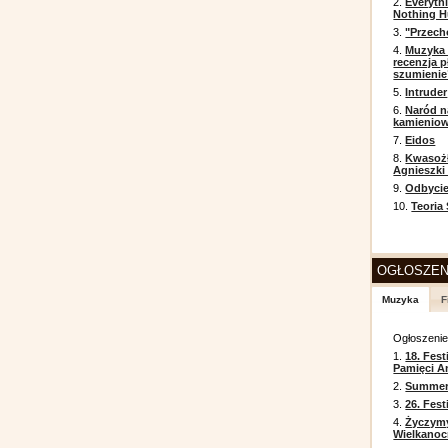
2.
Everyth
Nothing H
3.
"Przech
4.
Muzyka 
recenzja p
szumienie
5.
Intruder
6.
Naród n
kamienio
7.
Eidos
8.
Kwasożł
Agnieszki
9.
Odbycie
10.
Teoria
OGŁOSZEN
Muzyka
F
Ogłoszeni
1.
18. Fest
Pamięci A
2.
Summer 
3.
26. Fes
4.
Życzym
Wielkanoc