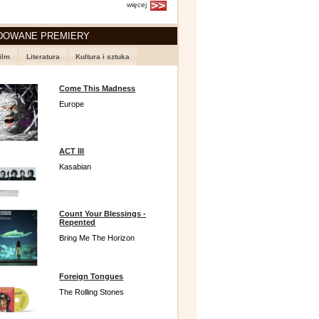
więcej
DOWANE PREMIERY
ilm
Literatura
Kultura i sztuka
Come This Madness
Europe
ACT III
Kasabian
Count Your Blessings -
Repented
Bring Me The Horizon
Foreign Tongues
The Rolling Stones