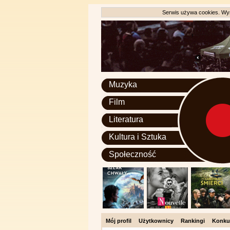
Serwis używa cookies. Wyr
Muzyka
Film
Literatura
Kultura i Sztuka
Społeczność
Mój profil
Użytkownicy
Rankingi
Konku