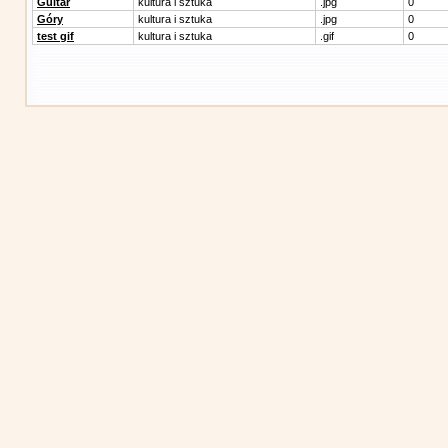
Guitar
kultura i sztuka
.jpg
0
Góry
kultura i sztuka
.jpg
0
test gif
kultura i sztuka
.gif
0