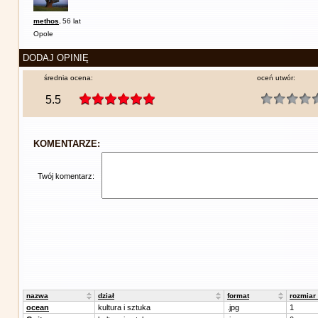
methos
,
56 lat
Opole
DODAJ OPINIĘ
średnia ocena:
oceń utwór:
5.5
KOMENTARZE:
Twój komentarz:
nazwa
dział
format
rozmiar
ocean
kultura i sztuka
.jpg
1