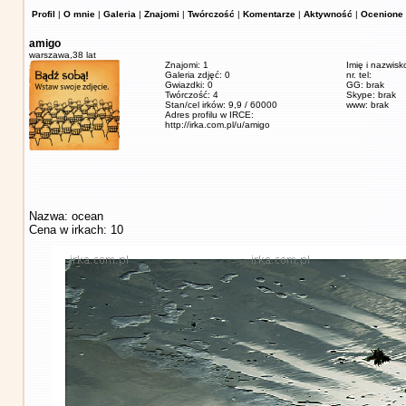
Profil
|
O mnie
|
Galeria
|
Znajomi
|
Twórczość
|
Komentarze
|
Aktywność
|
Ocenione 
amigo
warszawa,
38 lat
Znajomi: 1
Imię i nazwisk
Galeria zdjęć: 0
nr. tel:
Gwiazdki: 0
GG: brak
Twórczość: 4
Skype: brak
Stan/cel irków: 9,9 / 60000
www: brak
Adres profilu w IRCE:
http://irka.com.pl/u/amigo
Nazwa: ocean
Cena w irkach: 10