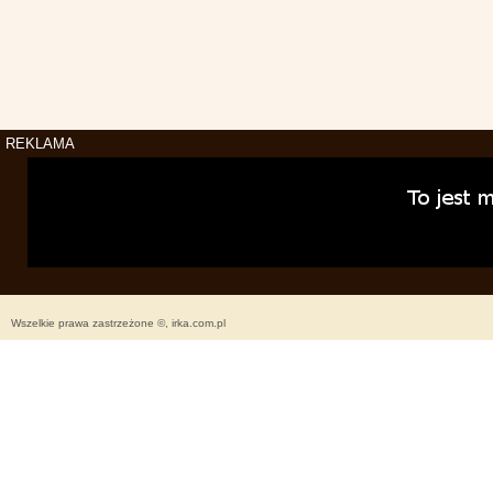
REKLAMA
Wszelkie prawa zastrzeżone ©, irka.com.pl