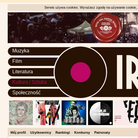
Serwis używa cookies. Wyrażasz zgodę na używanie cookie, zg
Muzyka
Film
Literatura
Kultura i Sztuka
Społeczność
Mój profil
Użytkownicy
Rankingi
Konkursy
Patronaty