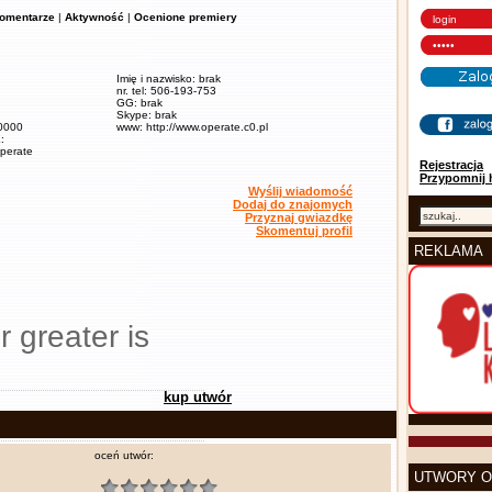
omentarze
|
Aktywność
|
Ocenione premiery
Imię i nazwisko: brak
nr. tel: 506-193-753
GG: brak
Skype: brak
60000
www: http://www.operate.c0.pl
:
operate
Rejestracja
Przypomnij 
Wyślij wiadomość
Dodaj do znajomych
Przyznaj gwiazdkę
Skomentuj profil
REKLAMA
r greater is
kup utwór
oceń utwór:
UTWORY O