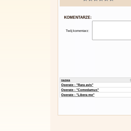
KOMENTARZE:
Twój komentarz:
nazwa
Operate - "Rara avis"
Operate - "Comedamus"
Operate - "Libera me"