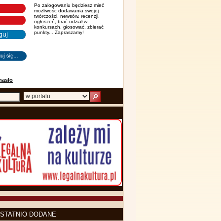
Po zalogowaniu będziesz mieć
możliwośc dodawania swojej
twórczości, newsów, recenzji,
ogłoszeń, brać udział w
konkursach, głosować, zbierać
punkty... Zapraszamy!
hasło
STATNIO DODANE