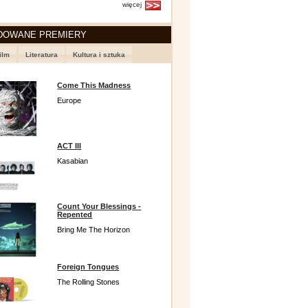
więcej
DOWANE PREMIERY
ilm
Literatura
Kultura i sztuka
Come This Madness
Europe
ACT III
Kasabian
Count Your Blessings -
Repented
Bring Me The Horizon
Foreign Tongues
The Rolling Stones