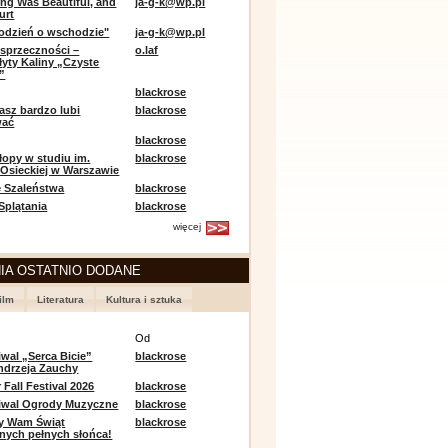
ing Was Beautiful, and
ja-g-k@wp.pl
urt
odzień o wschodzie"
ja-g-k@wp.pl
sprzeczności –
o.laf
łyty Kaliny „Czyste
”
blackrose
asz bardzo lubi
blackrose
wać
blackrose
opy w studiu im.
blackrose
 Osieckiej w Warszawie
 Szaleństwa
blackrose
 Splątania
blackrose
więcej
IA OSTATNIO DODANE
ilm
Literatura
Kultura i sztuka
e
Od
iwal „Serca Bicie”
blackrose
ndrzeja Zauchy
Fall Festival 2026
blackrose
tiwal Ogrody Muzyczne
blackrose
y Wam Świąt
blackrose
nych pełnych słońca!