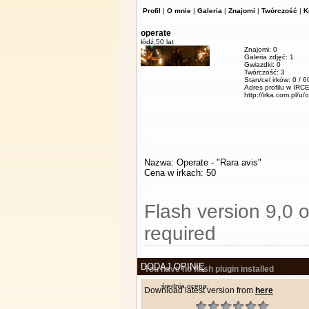
Profil
|
O mnie
|
Galeria
|
Znajomi
|
Twórczość
|
K
operate
łódź,
50 lat
Znajomi: 0
Galeria zdjęć: 1
Gwiazdki: 0
Twórczość: 3
Stan/cel irków: 0 / 
Adres profilu w IRCE
http://irka.com.pl/u/
Nazwa: Operate - "Rara avis"
Cena w irkach: 50
Flash version 9,0 o
required
DODAJ OPINIĘ
You have no flash plugin installed
średnia ocena:
Download latest version from
here