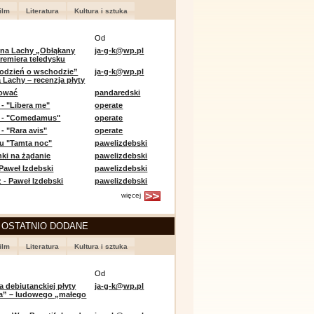
ilm
Literatura
Kultura i sztuka
Od
 na Lachy „Obłąkany
ja-g-k@wp.pl
premiera teledysku
odzień o wschodzie”
ja-g-k@wp.pl
 Lachy – recenzja płyty
lować
pandaredski
 - "Libera me"
operate
e - "Comedamus"
operate
- "Rara avis"
operate
u "Tamta noc"
pawelizdebski
nki na żądanie
pawelizdebski
 Paweł Izdebski
pawelizdebski
 - Paweł Izdebski
pawelizdebski
więcej
 OSTATNIO DODANE
ilm
Literatura
Kultura i sztuka
Od
a debiutanckiej płyty
ja-g-k@wp.pl
lia” – ludowego „małego