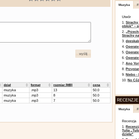
Muzyka
F
Utwór
1.
Strachy
obłok” – 
2.
„Przech
Strachy na
3.
deeska
4.
Operate
5.
Operat
wyślij
6.
Operate 
7.
Ano Yor
8.
Przysta
9.
Niebo -
10.
No Cóż
dział
format
rozmiar [MB]
cena
muzyka
.mp3
13
50.0
muzyka
.mp3
8
50.0
RECENZJE
muzyka
.mp3
7
50.0
Muzyka
F
Recenzja
1.
Recenzj
Tulia „Tu
dzieła”