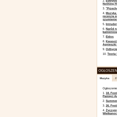
2.
Everyth
Nothing H
3.
"Przech
4.
Muzyka 
recenzja p
szumienie
5.
Intruder
6.
Naród n
kamienio
7.
Eidos
8.
Kwasożł
Agnieszki
9.
Odbycie
10.
Teoria
OGŁOSZEN
Muzyka
F
Ogłoszeni
1.
18. Fest
Pamięci A
2.
Summer 
3.
26. Fes
4.
Życzym
Wielkanoc