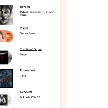
Beyond
Orliński Jakub Józef, Il Pomo
d'Oro
Visitor
Sienna Spiro
The Wow! Signal
Muse
Frisson Noir
Tarja
Loveland
Suki Waterhouse