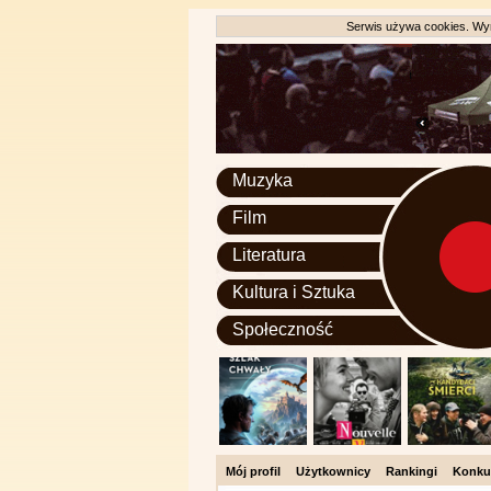
Serwis używa cookies. Wyr
Muzyka
Film
Literatura
Kultura i Sztuka
Społeczność
Mój profil
Użytkownicy
Rankingi
Konku