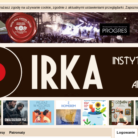
ażasz zgodę na używanie cookie, zgodnie z aktualnymi ustawieniami przeglądarki. Zapozna
rsy
Patronaty
Logowanie