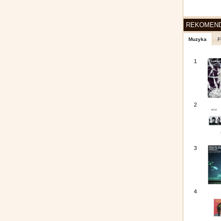
REKOMEN
Muzyka
F
1
2
3
4