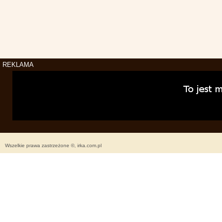
REKLAMA
Wszelkie prawa zastrzeżone ©, irka.com.pl