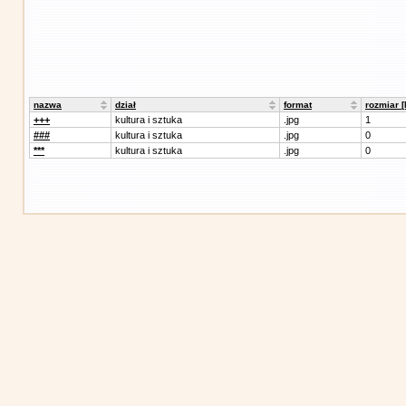
nazwa
dział
format
rozmiar 
+++
kultura i sztuka
.jpg
1
###
kultura i sztuka
.jpg
0
***
kultura i sztuka
.jpg
0