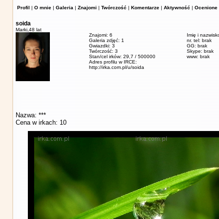
Profil
|
O mnie
|
Galeria
|
Znajomi
|
Twórczość
|
Komentarze
|
Aktywność
|
Ocenione 
soida
Marki,
48 lat
Znajomi: 6
Imię i nazwisk
Galeria zdjęć: 1
nr. tel: brak
Gwiazdki: 3
GG: brak
Twórczość: 3
Skype: brak
Stan/cel irków: 29,7 / 500000
www: brak
Adres profilu w IRCE:
http://irka.com.pl/u/soida
Nazwa: ***
Cena w irkach: 10