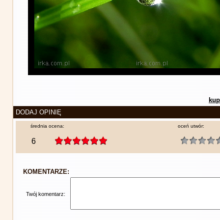
kup
DODAJ OPINIĘ
średnia ocena:
oceń utwór:
6
KOMENTARZE:
Twój komentarz: