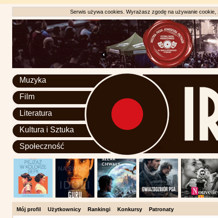
Serwis używa cookies. Wyrażasz zgodę na używanie cookie, zg
Muzyka
Film
Literatura
Kultura i Sztuka
Społeczność
Mój profil
Użytkownicy
Rankingi
Konkursy
Patronaty