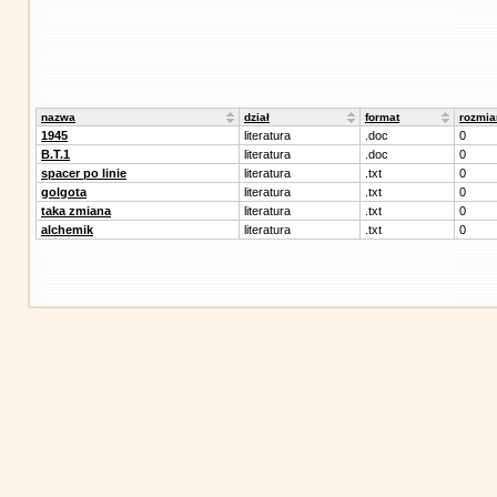
nazwa
dział
format
rozmia
1945
literatura
.doc
0
B.T.1
literatura
.doc
0
spacer po linie
literatura
.txt
0
golgota
literatura
.txt
0
taka zmiana
literatura
.txt
0
alchemik
literatura
.txt
0