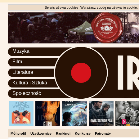
Serwis używa cookies. Wyrażasz zgodę na używanie cookie, zg
Muzyka
Film
Literatura
Kultura i Sztuka
Społeczność
Mój profil
Użytkownicy
Rankingi
Konkursy
Patronaty