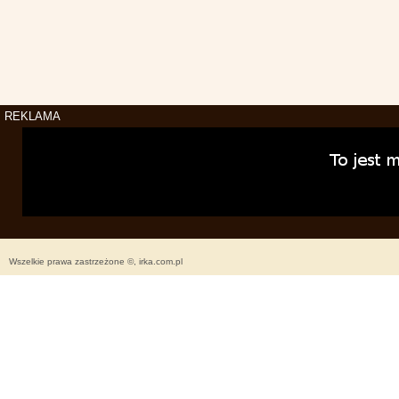
REKLAMA
Wszelkie prawa zastrzeżone ©, irka.com.pl