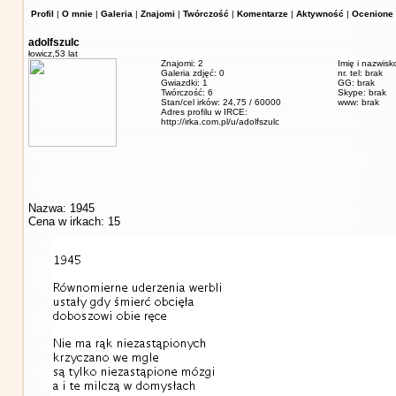
Profil
|
O mnie
|
Galeria
|
Znajomi
|
Twórczość
|
Komentarze
|
Aktywność
|
Ocenione 
adolfszulc
łowicz,
53 lat
Znajomi: 2
Imię i nazwisk
Galeria zdjęć: 0
nr. tel: brak
Gwiazdki: 1
GG: brak
Twórczość: 6
Skype: brak
Stan/cel irków: 24,75 / 60000
www: brak
Adres profilu w IRCE:
http://irka.com.pl/u/adolfszulc
Nazwa: 1945
Cena w irkach: 15