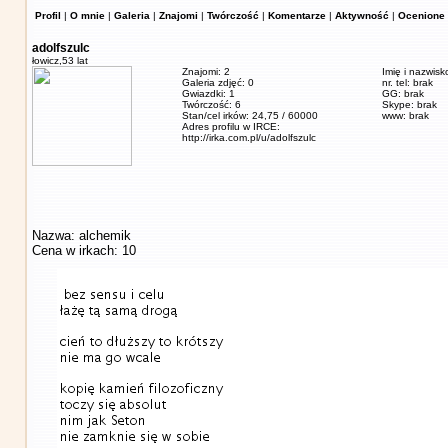
Profil
|
O mnie
|
Galeria
|
Znajomi
|
Twórczość
|
Komentarze
|
Aktywność
|
Ocenione 
adolfszulc
łowicz,
53 lat
Znajomi: 2
Imię i nazwisk
Galeria zdjęć: 0
nr. tel: brak
Gwiazdki: 1
GG: brak
Twórczość: 6
Skype: brak
Stan/cel irków: 24,75 / 60000
www: brak
Adres profilu w IRCE:
http://irka.com.pl/u/adolfszulc
Nazwa: alchemik
Cena w irkach: 10