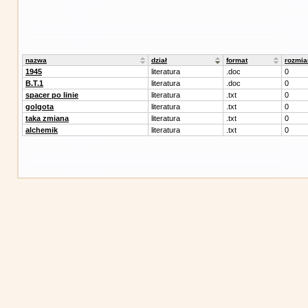
nazwa
dział
format
rozmia
1945
literatura
.doc
0
B.T.1
literatura
.doc
0
spacer po linie
literatura
.txt
0
golgota
literatura
.txt
0
taka zmiana
literatura
.txt
0
alchemik
literatura
.txt
0