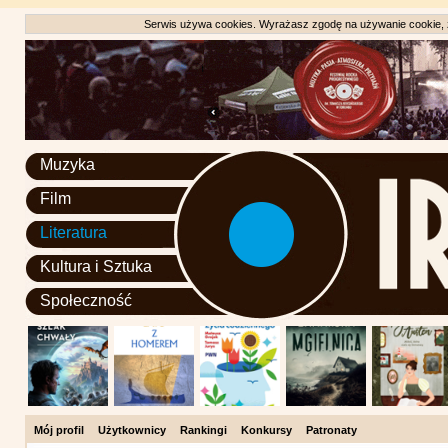
Serwis używa cookies. Wyrażasz zgodę na używanie cookie, zg
Muzyka
Film
Literatura
Kultura i Sztuka
Społeczność
Mój profil
Użytkownicy
Rankingi
Konkursy
Patronaty