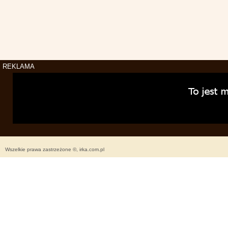
REKLAMA
Wszelkie prawa zastrzeżone ©, irka.com.pl