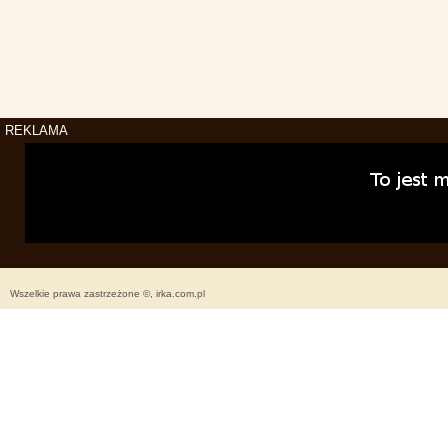
REKLAMA
Wszelkie prawa zastrzeżone ©, irka.com.pl