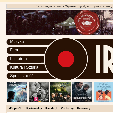
Serwis używa cookies. Wyrażasz zgodę na używanie cookie, zg
Muzyka
Film
Literatura
Kultura i Sztuka
Społeczność
Mój profil
Użytkownicy
Rankingi
Konkursy
Patronaty