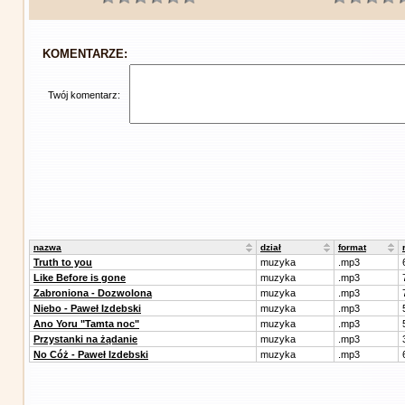
KOMENTARZE:
Twój komentarz:
nazwa
dział
format
Truth to you
muzyka
.mp3
Like Before is gone
muzyka
.mp3
Zabroniona - Dozwolona
muzyka
.mp3
Niebo - Paweł Izdebski
muzyka
.mp3
Ano Yoru "Tamta noc"
muzyka
.mp3
Przystanki na żądanie
muzyka
.mp3
No Cóż - Paweł Izdebski
muzyka
.mp3