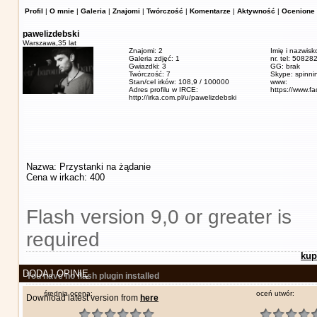
Profil
|
O mnie
|
Galeria
|
Znajomi
|
Twórczość
|
Komentarze
|
Aktywność
|
Ocenione 
pawelizdebski
Warszawa,
35 lat
Znajomi: 2
Imię i nazwisk
Galeria zdjęć: 1
nr. tel: 5082
Gwiazdki: 3
GG: brak
Twórczość: 7
Skype: spinn
Stan/cel irków: 108,9 / 100000
www:
Adres profilu w IRCE:
https://www.f
http://irka.com.pl/u/pawelizdebski
Nazwa: Przystanki na żądanie
Cena w irkach: 400
Flash version 9,0 or greater is
required
kup
DODAJ OPINIĘ
You have no flash plugin installed
średnia ocena:
oceń utwór:
Download latest version from
here