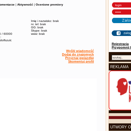
omentarze
|
Aktywność
|
Ocenione premiery
Imię i nazwisko: brak
nr. tel: brak
GG: brak
Skype: brak
5 / 60000
www: brak
:
adolfszulc
Rejestracja
Przypomnij 
Wyślij wiadomość
Dodaj do znajomych
Przyznaj gwiazdkę
Skomentuj profil
REKLAMA
UTWORY O