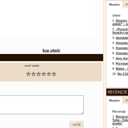
Muzyka
F
Utwór
1.
Strachy
obłok” – 
2.
„Przech
Strachy na
3.
deeska
4.
Operate
5.
Operat
kup utwór
6.
Operate 
7.
Ano Yor
8.
Przysta
oceń utwór:
9.
Niebo -
10.
No Cóż
RECENZJE
Muzyka
F
Recenzja
1.
Recenzj
Tulia „Tu
dzieła”
wyślij