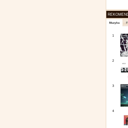
REKOMEN
Muzyka
F
1
2
3
4