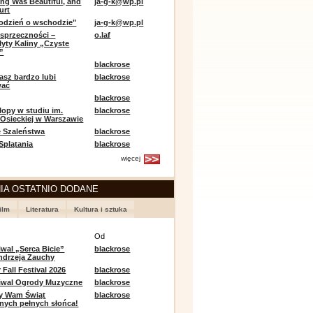
ing Was Beautiful, and
ja-g-k@wp.pl
urt
odzień o wschodzie"
ja-g-k@wp.pl
sprzeczności –
o.laf
łyty Kaliny „Czyste
”
blackrose
asz bardzo lubi
blackrose
wać
blackrose
opy w studiu im.
blackrose
 Osieckiej w Warszawie
 Szaleństwa
blackrose
 Splątania
blackrose
więcej
IA OSTATNIO DODANE
ilm
Literatura
Kultura i sztuka
e
Od
iwal „Serca Bicie”
blackrose
ndrzeja Zauchy
Fall Festival 2026
blackrose
tiwal Ogrody Muzyczne
blackrose
y Wam Świąt
blackrose
nych pełnych słońca!