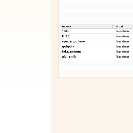
nazwa
dział
1945
literatura
B.T.1
literatura
spacer po linie
literatura
golgota
literatura
taka zmiana
literatura
alchemik
literatura