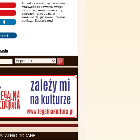
Po zalogowaniu będziesz mieć
możliwośc dodawania swojej
twórczości, newsów, recenzji,
ogłoszeń, brać udział w
konkursach, głosować, zbierać
punkty... Zapraszamy!
hasło
STATNIO DODANE