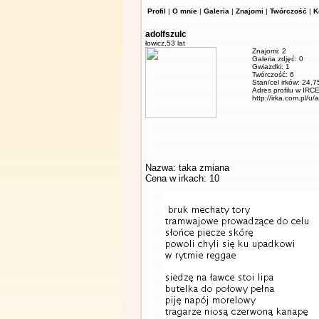
Profil
|
O mnie
|
Galeria
|
Znajomi
|
Twórczość
|
K
adolfszulc
łowicz,
53 lat
Znajomi: 2
Galeria zdjęć: 0
Gwiazdki: 1
Twórczość: 6
Stan/cel irków: 24,7
Adres profilu w IRCE
http://irka.com.pl/u/
Nazwa: taka zmiana
Cena w irkach: 10