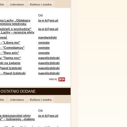
ilm
Literatura
Kultura i sztuka
Od
 na Lachy „Obłąkany
ja-g-k@wp.pl
premiera teledysku
odzień o wschodzie”
ja-g-k@wp.pl
 Lachy – recenzja płyty
lować
pandaredski
 - "Libera me"
operate
e - "Comedamus"
operate
- "Rara avis"
operate
u "Tamta noc"
pawelizdebski
nki na żądanie
pawelizdebski
 Paweł Izdebski
pawelizdebski
 - Paweł Izdebski
pawelizdebski
więcej
 OSTATNIO DODANE
ilm
Literatura
Kultura i sztuka
Od
a debiutanckiej płyty
ja-g-k@wp.pl
lia” – ludowego „małego