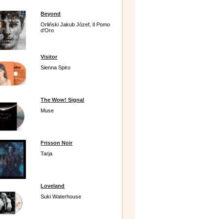
Beyond
Orliński Jakub Józef, Il Pomo
d'Oro
Visitor
Sienna Spiro
The Wow! Signal
Muse
Frisson Noir
Tarja
Loveland
Suki Waterhouse