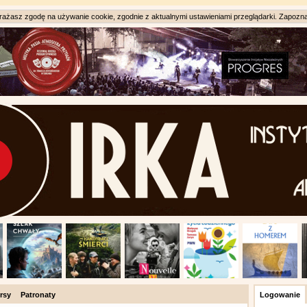
ażasz zgodę na używanie cookie, zgodnie z aktualnymi ustawieniami przeglądarki. Zapozna
rsy
Patronaty
Logowanie