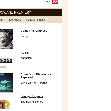
więcej
DOWANE PREMIERY
ilm
Literatura
Kultura i sztuka
Come This Madness
Europe
ACT III
Kasabian
Count Your Blessings -
Repented
Bring Me The Horizon
Foreign Tongues
The Rolling Stones