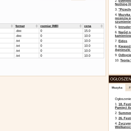
2.
Everyth
Nothing H
3.
"Przech
4.
Muzyka 
recenzja p
szumienie
format
rozmiar [MB]
cena
5.
Intruder
.doc
0
15.0
6.
Naród n
.doc
0
10.0
kamienio
.txt
0
10.0
7.
Eidos
.txt
0
10.0
8.
Kwasożł
Agnieszki
.txt
0
10.0
9.
Odbycie
.txt
0
10.0
10.
Teoria
OGŁOSZEN
Muzyka
F
Ogłoszeni
1.
18. Fest
Pamięci A
2.
Summer 
3.
26. Fes
4.
Życzym
Wielkanoc