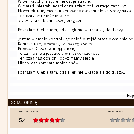
kup
DODAJ OPINIĘ
średnia ocena:
oceń utwór:
5.4