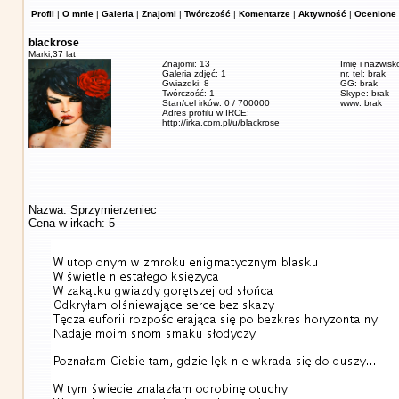
Profil
|
O mnie
|
Galeria
|
Znajomi
|
Twórczość
|
Komentarze
|
Aktywność
|
Ocenione 
blackrose
Marki,
37 lat
Znajomi: 13
Imię i nazwisk
Galeria zdjęć: 1
nr. tel: brak
Gwiazdki: 8
GG: brak
Twórczość: 1
Skype: brak
Stan/cel irków: 0 / 700000
www: brak
Adres profilu w IRCE:
http://irka.com.pl/u/blackrose
Nazwa: Sprzymierzeniec
Cena w irkach: 5