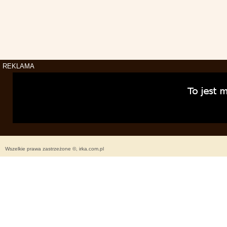
REKLAMA
Wszelkie prawa zastrzeżone ©, irka.com.pl