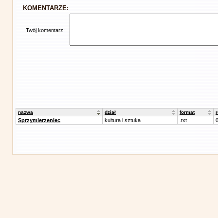
KOMENTARZE:
Twój komentarz:
nazwa
dział
format
Sprzymierzeniec
kultura i sztuka
.txt