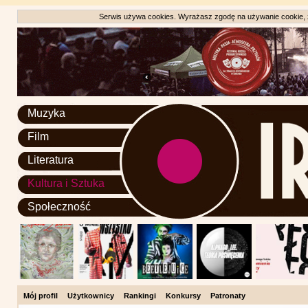
Serwis używa cookies. Wyrażasz zgodę na używanie cookie, zg
Muzyka
Film
Literatura
Kultura i Sztuka
Społeczność
Mój profil
Użytkownicy
Rankingi
Konkursy
Patronaty