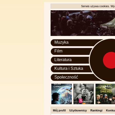
Serwis używa cookies. Wyr
Muzyka
Film
Literatura
Kultura i Sztuka
Społeczność
Mój profil
Użytkownicy
Rankingi
Konku