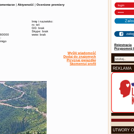
omentarze
|
Aktywność
|
Ocenione premiery
Imię i nazwisko:
nr. tel:
GG: brak
Skype: brak
/ 60000
www: brak
:
amigo
Rejestracja
Przypomnij 
Wyślij wiadomość
Dodaj do znajomych
Przyznaj gwiazdkę
Skomentuj profil
REKLAMA
UTWORY O