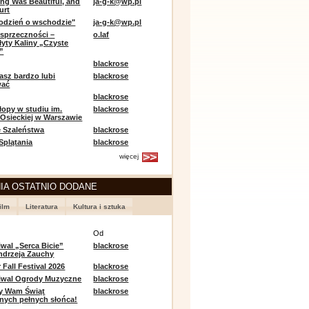
ing Was Beautiful, and
ja-g-k@wp.pl
urt
odzień o wschodzie"
ja-g-k@wp.pl
sprzeczności –
o.laf
łyty Kaliny „Czyste
”
blackrose
asz bardzo lubi
blackrose
wać
blackrose
opy w studiu im.
blackrose
 Osieckiej w Warszawie
 Szaleństwa
blackrose
 Splątania
blackrose
więcej
IA OSTATNIO DODANE
ilm
Literatura
Kultura i sztuka
e
Od
iwal „Serca Bicie”
blackrose
ndrzeja Zauchy
Fall Festival 2026
blackrose
tiwal Ogrody Muzyczne
blackrose
y Wam Świąt
blackrose
nych pełnych słońca!