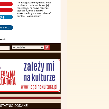
Po zalogowaniu będziesz mieć
możliwośc dodawania swojej
twórczości, newsów, recenzji,
ogłoszeń, brać udział w
konkursach, głosować, zbierać
punkty... Zapraszamy!
hasło
STATNIO DODANE