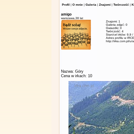
Profil
|
O mnie
|
Galeria
|
Znajomi
|
Twórczość
|
K
amigo
warszawa,
38 lat
Znajomi: 1
Galeria zdjęć: 0
Gwiazdki: 0
Twórczość: 4
Stan/cel irków: 9,9 
Adres profilu w IRCE
http://irka.com.pl/u/
Nazwa: Góry
Cena w irkach: 10