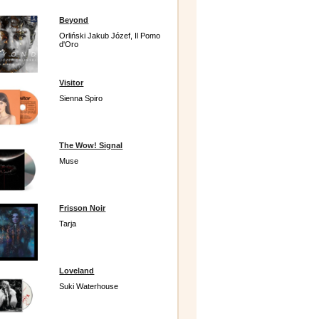
Beyond
Orliński Jakub Józef, Il Pomo
d'Oro
Visitor
Sienna Spiro
The Wow! Signal
Muse
Frisson Noir
Tarja
Loveland
Suki Waterhouse