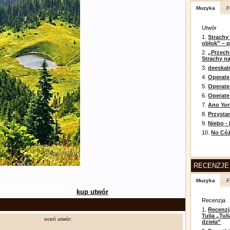
Muzyka
F
Utwór
1.
Strachy
obłok” – 
2.
„Przech
Strachy na
3.
deeska
4.
Operate
5.
Operat
6.
Operate 
7.
Ano Yor
8.
Przysta
9.
Niebo -
10.
No Cóż
RECENZJE
Muzyka
F
kup utwór
Recenzja
1.
Recenzj
Tulia „Tu
oceń utwór:
dzieła”