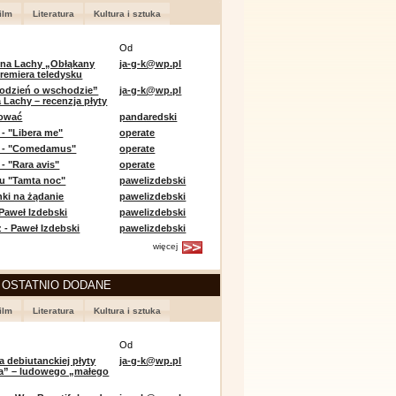
ilm
Literatura
Kultura i sztuka
Od
 na Lachy „Obłąkany
ja-g-k@wp.pl
premiera teledysku
odzień o wschodzie”
ja-g-k@wp.pl
 Lachy – recenzja płyty
lować
pandaredski
 - "Libera me"
operate
e - "Comedamus"
operate
- "Rara avis"
operate
u "Tamta noc"
pawelizdebski
nki na żądanie
pawelizdebski
 Paweł Izdebski
pawelizdebski
 - Paweł Izdebski
pawelizdebski
więcej
 OSTATNIO DODANE
ilm
Literatura
Kultura i sztuka
Od
a debiutanckiej płyty
ja-g-k@wp.pl
lia” – ludowego „małego