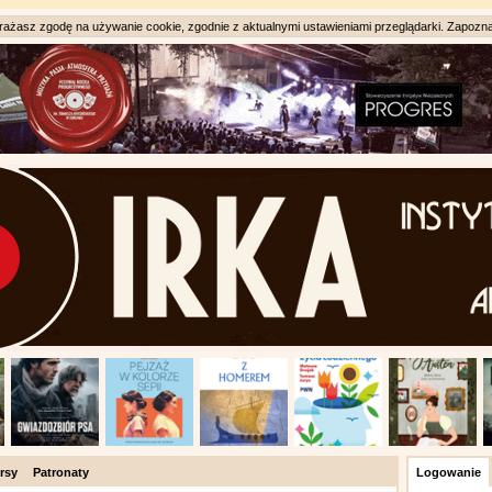
ażasz zgodę na używanie cookie, zgodnie z aktualnymi ustawieniami przeglądarki. Zapozna
rsy
Patronaty
Logowanie