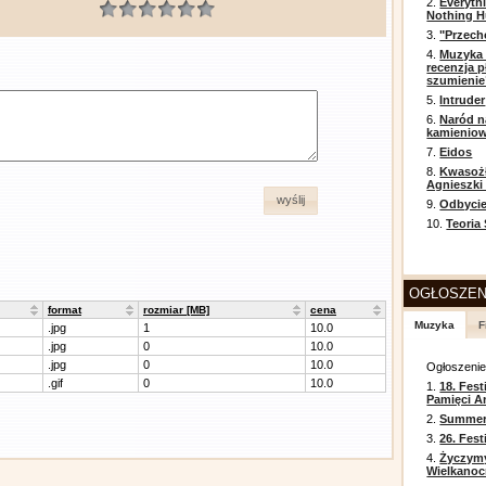
2.
Everyth
Nothing H
3.
"Przech
4.
Muzyka 
recenzja p
szumienie
5.
Intruder
6.
Naród n
kamienio
7.
Eidos
8.
Kwasożł
Agnieszki
wyślij
9.
Odbycie
10.
Teoria
OGŁOSZEN
format
rozmiar [MB]
cena
Muzyka
F
.jpg
1
10.0
.jpg
0
10.0
.jpg
0
10.0
Ogłoszeni
.gif
0
10.0
1.
18. Fest
Pamięci A
2.
Summer 
3.
26. Fes
4.
Życzym
Wielkanoc