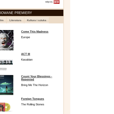
więcej
DOWANE PREMIERY
ilm
Literatura
Kultura i sztuka
Come This Madness
Europe
ACT III
Kasabian
Count Your Blessings -
Repented
Bring Me The Horizon
Foreign Tongues
The Rolling Stones