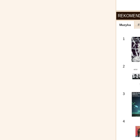
REKOMEN
Muzyka
F
1
2
3
4