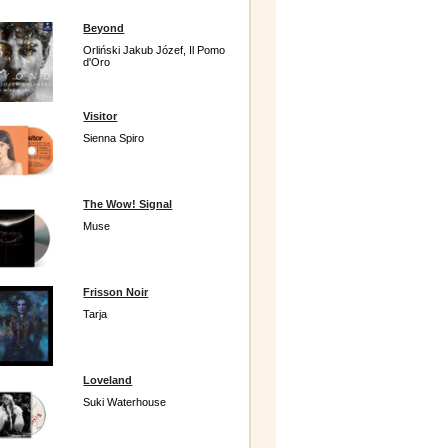
Beyond
Orliński Jakub Józef, Il Pomo
d'Oro
Visitor
Sienna Spiro
The Wow! Signal
Muse
Frisson Noir
Tarja
Loveland
Suki Waterhouse