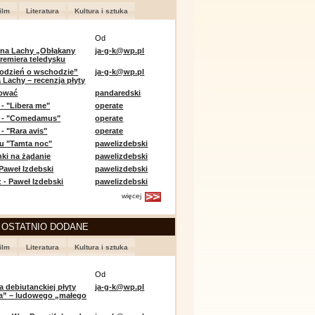
ilm
Literatura
Kultura i sztuka
Od
 na Lachy „Obłąkany
ja-g-k@wp.pl
premiera teledysku
odzień o wschodzie”
ja-g-k@wp.pl
 Lachy – recenzja płyty
lować
pandaredski
 - "Libera me"
operate
e - "Comedamus"
operate
- "Rara avis"
operate
u "Tamta noc"
pawelizdebski
nki na żądanie
pawelizdebski
 Paweł Izdebski
pawelizdebski
 - Paweł Izdebski
pawelizdebski
więcej
 OSTATNIO DODANE
ilm
Literatura
Kultura i sztuka
Od
a debiutanckiej płyty
ja-g-k@wp.pl
lia” – ludowego „małego