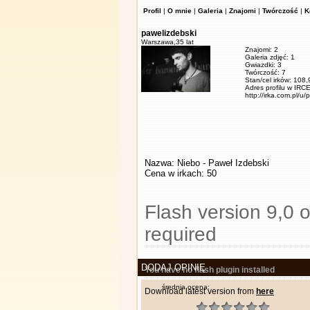
Profil
|
O mnie
|
Galeria
|
Znajomi
|
Twórczość
|
K
pawelizdebski
Warszawa,
35 lat
Znajomi: 2
Galeria zdjęć: 1
Gwiazdki: 3
Twórczość: 7
Stan/cel irków: 108
Adres profilu w IRCE
http://irka.com.pl/u/
Nazwa: Niebo - Paweł Izdebski
Cena w irkach: 50
Flash version 9,0 o
required
DODAJ OPINIĘ
You have no flash plugin installed
średnia ocena:
Download latest version from
here