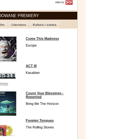
więcej
DOWANE PREMIERY
ilm
Literatura
Kultura i sztuka
Come This Madness
Europe
ACT III
Kasabian
Count Your Blessings -
Repented
Bring Me The Horizon
Foreign Tongues
The Rolling Stones