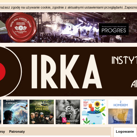
ażasz zgodę na używanie cookie, zgodnie z aktualnymi ustawieniami przeglądarki. Zapozna
rsy
Patronaty
Logowanie