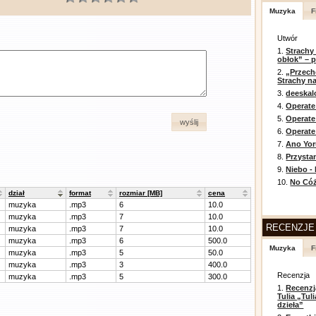
Muzyka
F
Utwór
1.
Strachy
obłok” – 
2.
„Przech
Strachy na
3.
deeska
4.
Operate
5.
Operat
wyślij
6.
Operate 
7.
Ano Yor
8.
Przysta
9.
Niebo -
10.
No Cóż
dział
format
rozmiar [MB]
cena
muzyka
.mp3
6
10.0
muzyka
.mp3
7
10.0
RECENZJE
muzyka
.mp3
7
10.0
muzyka
.mp3
6
500.0
Muzyka
F
muzyka
.mp3
5
50.0
muzyka
.mp3
3
400.0
Recenzja
muzyka
.mp3
5
300.0
1.
Recenzj
Tulia „Tu
dzieła”