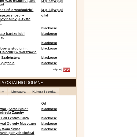
ing Was Beautiful, and
ja-g-k@wp.pl
urt
odzień o wschodzie"
ja-g-k@wp.pl
sprzeczności –
o.laf
łyty Kaliny „Czyste
”
blackrose
asz bardzo lubi
blackrose
wać
blackrose
opy w studiu im.
blackrose
 Osieckiej w Warszawie
 Szaleństwa
blackrose
 Splątania
blackrose
więcej
IA OSTATNIO DODANE
ilm
Literatura
Kultura i sztuka
e
Od
iwal „Serca Bicie”
blackrose
ndrzeja Zauchy
Fall Festival 2026
blackrose
tiwal Ogrody Muzyczne
blackrose
y Wam Świąt
blackrose
nych pełnych słońca!