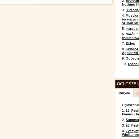
2.
Everyth
Nothing H
3.
"Przech
4.
Muzyka 
recenzja p
szumienie
5.
Intruder
6.
Naród n
kamienio
7.
Eidos
8.
Kwasożł
Agnieszki
9.
Odbycie
10.
Teoria
OGŁOSZEN
Muzyka
F
Ogłoszeni
1.
18. Fest
Pamięci A
2.
Summer 
3.
26. Fes
4.
Życzym
Wielkanoc