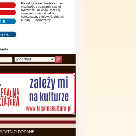
Po zalogowaniu będziesz mieć
możliwośc dodawania swojej
twórczości, newsów, recenzji,
ogłoszeń, brać udział w
konkursach, głosować, zbierać
punkty... Zapraszamy!
hasło
STATNIO DODANE