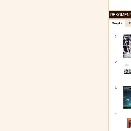
REKOMEN
Muzyka
F
1
2
3
4