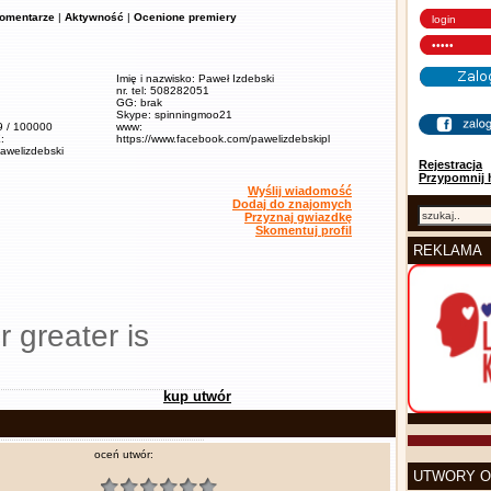
omentarze
|
Aktywność
|
Ocenione premiery
Imię i nazwisko: Paweł Izdebski
nr. tel: 508282051
GG: brak
Skype: spinningmoo21
,9 / 100000
www:
:
https://www.facebook.com/pawelizdebskipl
pawelizdebski
Rejestracja
Przypomnij 
Wyślij wiadomość
Dodaj do znajomych
Przyznaj gwiazdkę
Skomentuj profil
REKLAMA
r greater is
kup utwór
oceń utwór:
UTWORY O