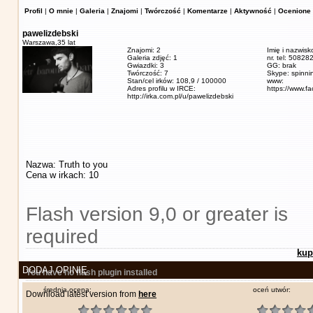
Profil
|
O mnie
|
Galeria
|
Znajomi
|
Twórczość
|
Komentarze
|
Aktywność
|
Ocenione 
pawelizdebski
Warszawa,
35 lat
Znajomi: 2
Imię i nazwisk
Galeria zdjęć: 1
nr. tel: 5082
Gwiazdki: 3
GG: brak
Twórczość: 7
Skype: spinn
Stan/cel irków: 108,9 / 100000
www:
Adres profilu w IRCE:
https://www.f
http://irka.com.pl/u/pawelizdebski
Nazwa: Truth to you
Cena w irkach: 10
Flash version 9,0 or greater is
required
kup
DODAJ OPINIĘ
You have no flash plugin installed
średnia ocena:
oceń utwór:
Download latest version from
here