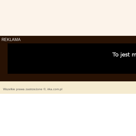
REKLAMA
Wszelkie prawa zastrzeżone ©, irka.com.pl