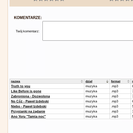
KOMENTARZE:
Twój komentarz:
nazwa
dział
format
Truth to you
muzyka
.mp3
Like Before is gone
muzyka
.mp3
Zabroniona - Dozwolona
muzyka
.mp3
No Cóż - Paweł Izdebski
muzyka
.mp3
Niebo - Paweł Izdebski
muzyka
.mp3
Przystanki na żądanie
muzyka
.mp3
Ano Yoru "Tamta noc"
muzyka
.mp3