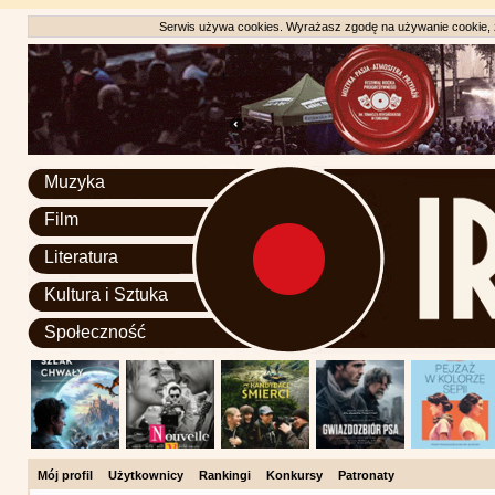
Serwis używa cookies. Wyrażasz zgodę na używanie cookie, zg
Muzyka
Film
Literatura
Kultura i Sztuka
Społeczność
Mój profil
Użytkownicy
Rankingi
Konkursy
Patronaty