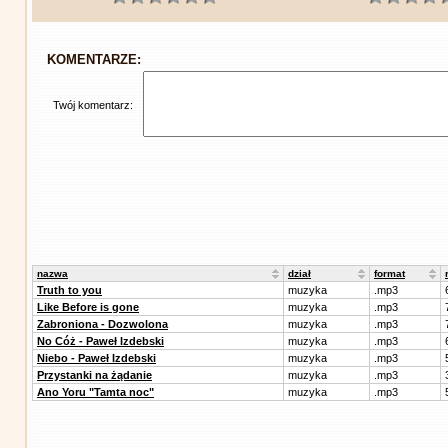
KOMENTARZE:
Twój komentarz:
nazwa
dział
format
Truth to you
muzyka
.mp3
Like Before is gone
muzyka
.mp3
Zabroniona - Dozwolona
muzyka
.mp3
No Cóż - Paweł Izdebski
muzyka
.mp3
Niebo - Paweł Izdebski
muzyka
.mp3
Przystanki na żądanie
muzyka
.mp3
Ano Yoru "Tamta noc"
muzyka
.mp3