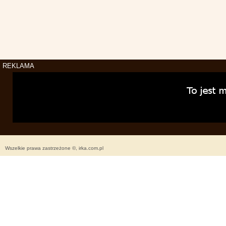
REKLAMA
Wszelkie prawa zastrzeżone ©, irka.com.pl