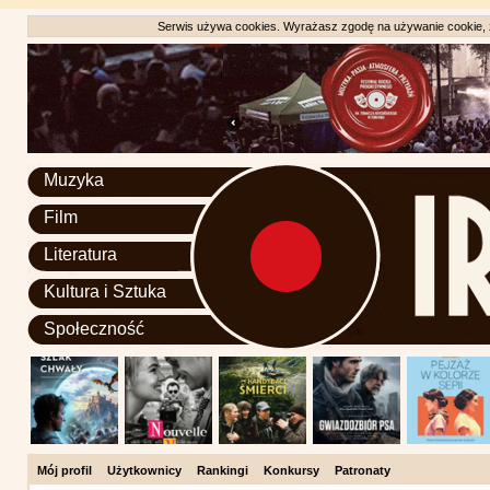
Serwis używa cookies. Wyrażasz zgodę na używanie cookie, zg
Muzyka
Film
Literatura
Kultura i Sztuka
Społeczność
Mój profil
Użytkownicy
Rankingi
Konkursy
Patronaty