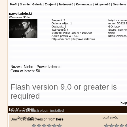
Profil
|
O mnie
|
Galeria
|
Znajomi
|
Twórczość
|
Komentarze
|
Aktywność
|
Ocenione 
pawelizdebski
Warszawa,
35 lat
Znajomi: 2
Imię i nazwisk
Galeria zdjęć: 1
nr. tel: 5082
Gwiazdki: 3
GG: brak
Twórczość: 7
Skype: spinn
Stan/cel irków: 108,9 / 100000
www:
Adres profilu w IRCE:
https://www.f
http://irka.com.pl/u/pawelizdebski
Nazwa: Niebo - Paweł Izdebski
Cena w irkach: 50
Flash version 9,0 or greater is
required
kup
DODAJ OPINIĘ
You have no flash plugin installed
średnia ocena:
oceń utwór:
Download latest version from
here