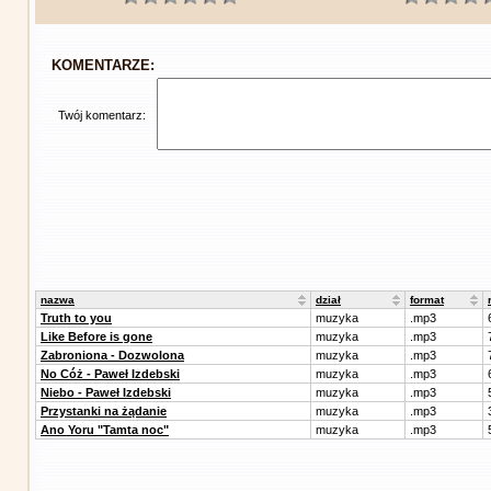
KOMENTARZE:
Twój komentarz:
nazwa
dział
format
Truth to you
muzyka
.mp3
Like Before is gone
muzyka
.mp3
Zabroniona - Dozwolona
muzyka
.mp3
No Cóż - Paweł Izdebski
muzyka
.mp3
Niebo - Paweł Izdebski
muzyka
.mp3
Przystanki na żądanie
muzyka
.mp3
Ano Yoru "Tamta noc"
muzyka
.mp3