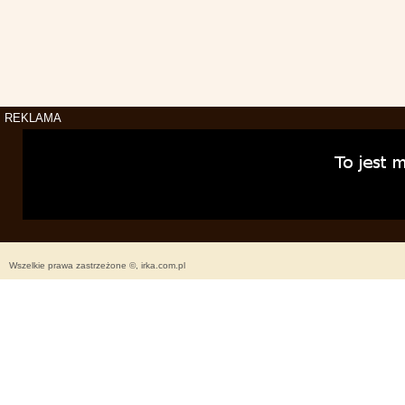
REKLAMA
Wszelkie prawa zastrzeżone ©, irka.com.pl