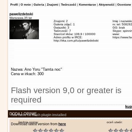
Profil
|
O mnie
|
Galeria
|
Znajomi
|
Twórczość
|
Komentarze
|
Aktywność
|
Ocenione 
pawelizdebski
Warszawa,
35 lat
Znajomi: 2
Imię i nazwisk
Galeria zdjęć: 1
nr. tel: 5082
Gwiazdki: 3
GG: brak
Twórczość: 7
Skype: spinn
Stan/cel irków: 108,9 / 100000
www:
Adres profilu w IRCE:
https://www.f
http://irka.com.pl/u/pawelizdebski
Nazwa: Ano Yoru "Tamta noc"
Cena w irkach: 300
Flash version 9,0 or greater is
required
kup
DODAJ OPINIĘ
You have no flash plugin installed
średnia ocena:
oceń utwór:
Download latest version from
here