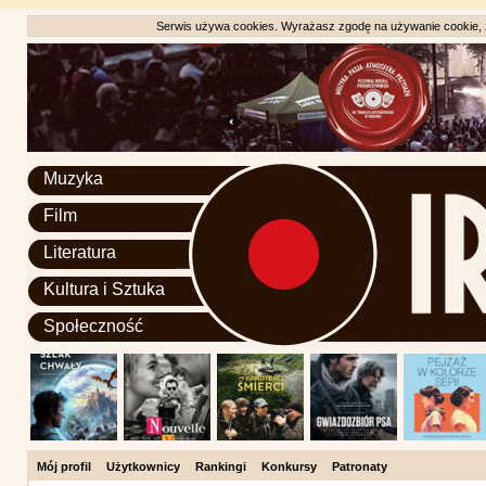
Serwis używa cookies. Wyrażasz zgodę na używanie cookie, zg
Muzyka
Film
Literatura
Kultura i Sztuka
Społeczność
Mój profil
Użytkownicy
Rankingi
Konkursy
Patronaty