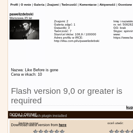
Profil
|
O mnie
|
Galeria
|
Znajomi
|
Twórczość
|
Komentarze
|
Aktywność
|
Ocenione 
pawelizdebski
Warszawa,
35 lat
Znajomi: 2
Imię i nazwisk
Galeria zdjęć: 1
nr. tel: 5082
Gwiazdki: 3
GG: brak
Twórczość: 7
Skype: spinn
Stan/cel irków: 108,9 / 100000
www:
Adres profilu w IRCE:
https://www.f
http://irka.com.pl/u/pawelizdebski
Nazwa: Like Before is gone
Cena w irkach: 10
Flash version 9,0 or greater is
required
kup
DODAJ OPINIĘ
You have no flash plugin installed
średnia ocena:
oceń utwór:
Download latest version from
here