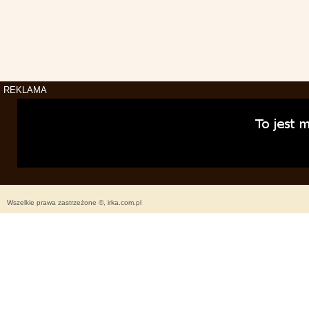
REKLAMA
Wszelkie prawa zastrzeżone ©, irka.com.pl