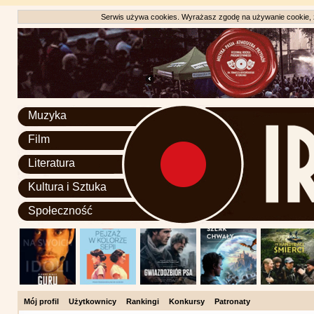
Serwis używa cookies. Wyrażasz zgodę na używanie cookie, zg
Muzyka
Film
Literatura
Kultura i Sztuka
Społeczność
Mój profil
Użytkownicy
Rankingi
Konkursy
Patronaty