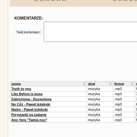
KOMENTARZE:
Twój komentarz:
nazwa
dział
format
Truth to you
muzyka
.mp3
Like Before is gone
muzyka
.mp3
Zabroniona - Dozwolona
muzyka
.mp3
No Cóż - Paweł Izdebski
muzyka
.mp3
Niebo - Paweł Izdebski
muzyka
.mp3
Przystanki na żądanie
muzyka
.mp3
Ano Yoru "Tamta noc"
muzyka
.mp3