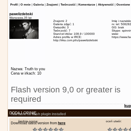
Profil
|
O mnie
|
Galeria
|
Znajomi
|
Twórczość
|
Komentarze
|
Aktywność
|
Ocenione 
pawelizdebski
Warszawa,
35 lat
Znajomi: 2
Imię i nazwisk
Galeria zdjęć: 1
nr. tel: 5082
Gwiazdki: 3
GG: brak
Twórczość: 7
Skype: spinn
Stan/cel irków: 108,9 / 100000
www:
Adres profilu w IRCE:
https://www.f
http://irka.com.pl/u/pawelizdebski
Nazwa: Truth to you
Cena w irkach: 10
Flash version 9,0 or greater is
required
kup
DODAJ OPINIĘ
You have no flash plugin installed
średnia ocena:
oceń utwór:
Download latest version from
here