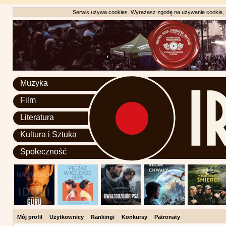
Serwis używa cookies. Wyrażasz zgodę na używanie cookie, zg
Muzyka
Film
Literatura
Kultura i Sztuka
Społeczność
Mój profil
Użytkownicy
Rankingi
Konkursy
Patronaty