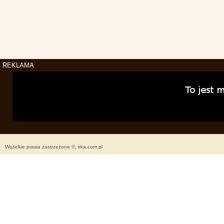
REKLAMA
Wszelkie prawa zastrzeżone ©, irka.com.pl