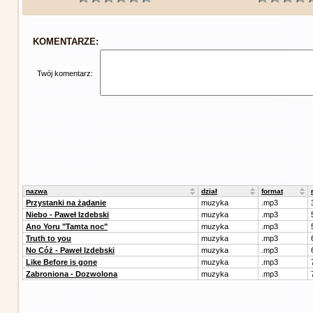
KOMENTARZE:
Twój komentarz:
nazwa
dział
format
Przystanki na żądanie
muzyka
.mp3
Niebo - Paweł Izdebski
muzyka
.mp3
Ano Yoru "Tamta noc"
muzyka
.mp3
Truth to you
muzyka
.mp3
No Cóż - Paweł Izdebski
muzyka
.mp3
Like Before is gone
muzyka
.mp3
Zabroniona - Dozwolona
muzyka
.mp3