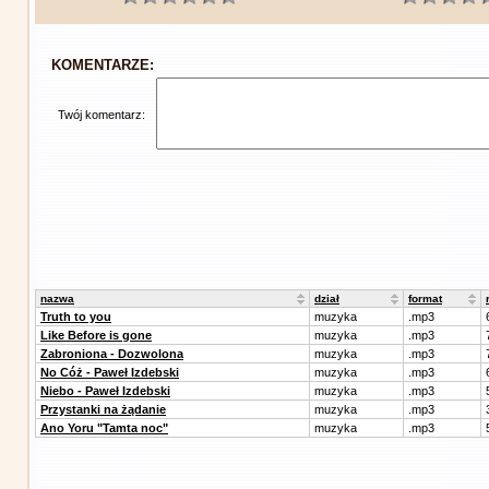
KOMENTARZE:
Twój komentarz:
nazwa
dział
format
Truth to you
muzyka
.mp3
Like Before is gone
muzyka
.mp3
Zabroniona - Dozwolona
muzyka
.mp3
No Cóż - Paweł Izdebski
muzyka
.mp3
Niebo - Paweł Izdebski
muzyka
.mp3
Przystanki na żądanie
muzyka
.mp3
Ano Yoru "Tamta noc"
muzyka
.mp3