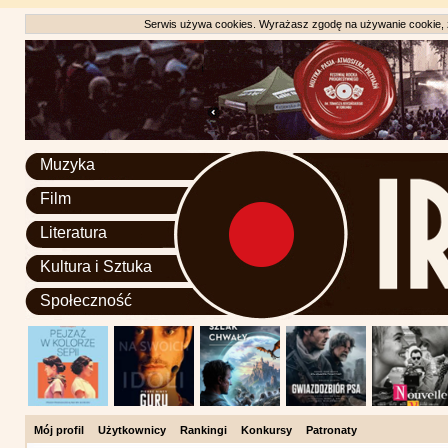
Serwis używa cookies. Wyrażasz zgodę na używanie cookie, zg
Muzyka
Film
Literatura
Kultura i Sztuka
Społeczność
Mój profil
Użytkownicy
Rankingi
Konkursy
Patronaty