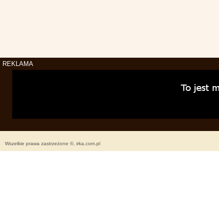
REKLAMA
Wszelkie prawa zastrzeżone ©, irka.com.pl