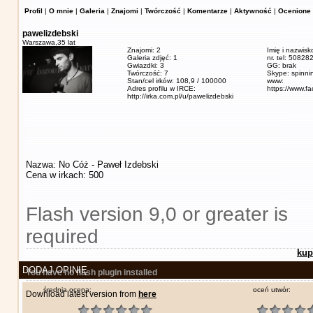
Profil
|
O mnie
|
Galeria
|
Znajomi
|
Twórczość
|
Komentarze
|
Aktywność
|
Ocenione 
pawelizdebski
Warszawa,
35 lat
Znajomi: 2
Imię i nazwisk
Galeria zdjęć: 1
nr. tel: 5082
Gwiazdki: 3
GG: brak
Twórczość: 7
Skype: spinn
Stan/cel irków: 108,9 / 100000
www:
Adres profilu w IRCE:
https://www.f
http://irka.com.pl/u/pawelizdebski
Nazwa: No Cóż - Paweł Izdebski
Cena w irkach: 500
Flash version 9,0 or greater is
required
kup
DODAJ OPINIĘ
You have no flash plugin installed
średnia ocena:
oceń utwór:
Download latest version from
here