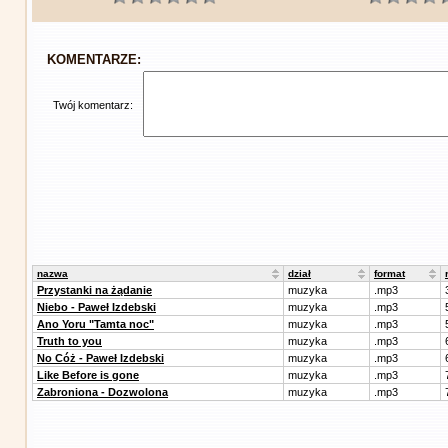
KOMENTARZE:
Twój komentarz:
nazwa
dział
format
Przystanki na żądanie
muzyka
.mp3
Niebo - Paweł Izdebski
muzyka
.mp3
Ano Yoru "Tamta noc"
muzyka
.mp3
Truth to you
muzyka
.mp3
No Cóż - Paweł Izdebski
muzyka
.mp3
Like Before is gone
muzyka
.mp3
Zabroniona - Dozwolona
muzyka
.mp3