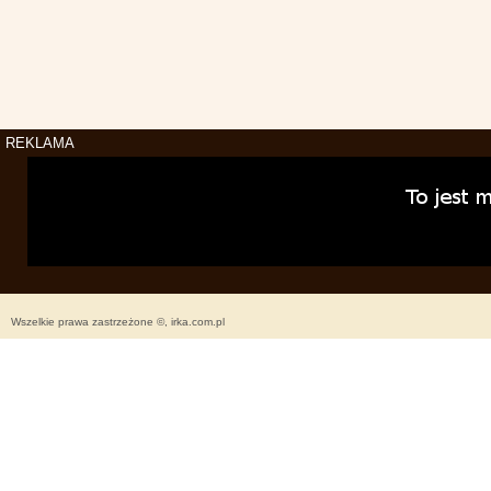
REKLAMA
Wszelkie prawa zastrzeżone ©, irka.com.pl