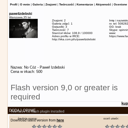
Profil
|
O mnie
|
Galeria
|
Znajomi
|
Twórczość
|
Komentarze
|
Aktywność
|
Ocenione 
pawelizdebski
Warszawa,
35 lat
Znajomi: 2
Imię i nazwisk
Galeria zdjęć: 1
nr. tel: 5082
Gwiazdki: 3
GG: brak
Twórczość: 7
Skype: spinn
Stan/cel irków: 108,9 / 100000
www:
Adres profilu w IRCE:
https://www.f
http://irka.com.pl/u/pawelizdebski
Nazwa: No Cóż - Paweł Izdebski
Cena w irkach: 500
Flash version 9,0 or greater is
required
kup
DODAJ OPINIĘ
You have no flash plugin installed
średnia ocena:
oceń utwór:
Download latest version from
here