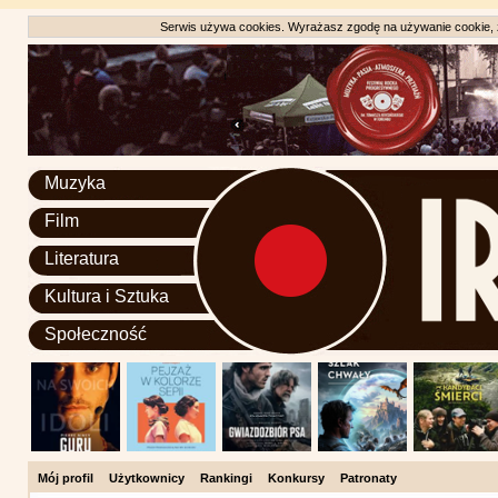
Serwis używa cookies. Wyrażasz zgodę na używanie cookie, zg
Muzyka
Film
Literatura
Kultura i Sztuka
Społeczność
Mój profil
Użytkownicy
Rankingi
Konkursy
Patronaty