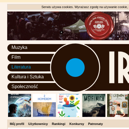
Serwis używa cookies. Wyrażasz zgodę na używanie cookie, zg
Muzyka
Film
Literatura
Kultura i Sztuka
Społeczność
Mój profil
Użytkownicy
Rankingi
Konkursy
Patronaty