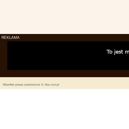
REKLAMA
Wszelkie prawa zastrzeżone ©, irka.com.pl