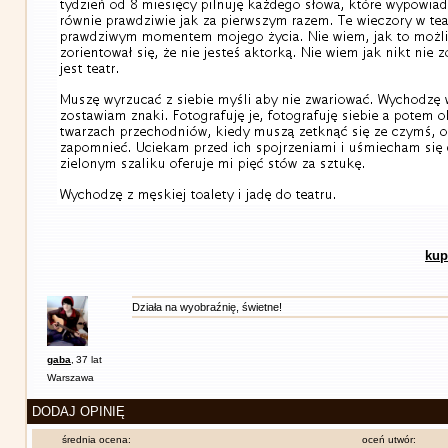
kup
Działa na wyobraźnię, świetne!
gaba
,
37 lat
Warszawa
DODAJ OPINIĘ
średnia ocena:
oceń utwór: