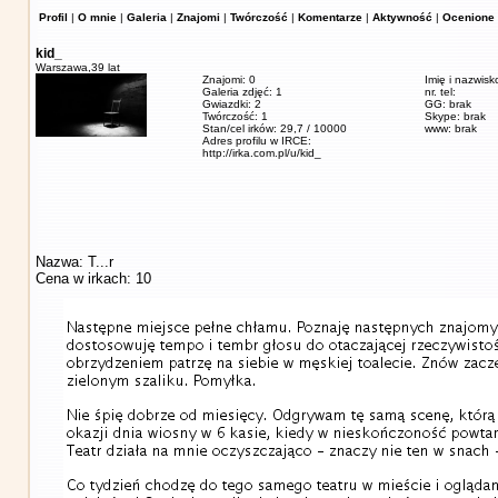
Profil
|
O mnie
|
Galeria
|
Znajomi
|
Twórczość
|
Komentarze
|
Aktywność
|
Ocenione 
kid_
Warszawa,
39 lat
Znajomi: 0
Imię i nazwisk
Galeria zdjęć: 1
nr. tel:
Gwiazdki: 2
GG: brak
Twórczość: 1
Skype: brak
Stan/cel irków: 29,7 / 10000
www: brak
Adres profilu w IRCE:
http://irka.com.pl/u/kid_
Nazwa: T...r
Cena w irkach: 10