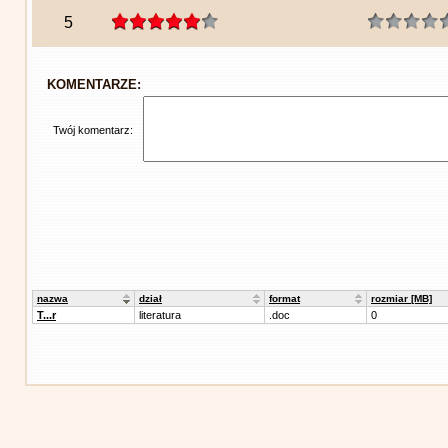
5
KOMENTARZE:
Twój komentarz:
nazwa
dział
format
rozmiar [MB]
T...r
literatura
.doc
0