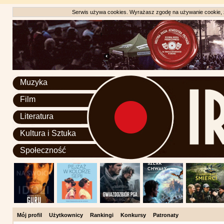
Serwis używa cookies. Wyrażasz zgodę na używanie cookie, zg
Muzyka
Film
Literatura
Kultura i Sztuka
Społeczność
Mój profil
Użytkownicy
Rankingi
Konkursy
Patronaty