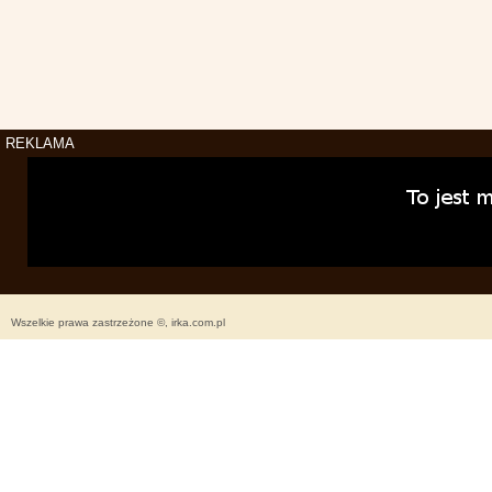
REKLAMA
Wszelkie prawa zastrzeżone ©, irka.com.pl