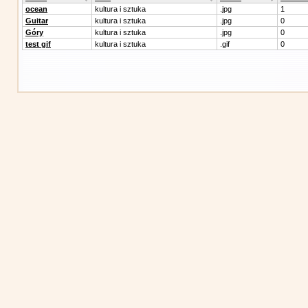
ocean
kultura i sztuka
.jpg
1
Guitar
kultura i sztuka
.jpg
0
Góry
kultura i sztuka
.jpg
0
test gif
kultura i sztuka
.gif
0