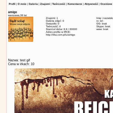
Profil
|
O mnie
|
Galeria
|
Znajomi
|
Twórczość
|
Komentarze
|
Aktywność
|
Ocenione 
amigo
warszawa,
38 lat
Znajomi: 1
Imię i nazwisk
Galeria zdjęć: 0
nr. tel:
Gwiazdki: 0
GG: brak
Twórczość: 4
Skype: brak
Stan/cel irków: 9,9 / 60000
www: brak
Adres profilu w IRCE:
http://irka.com.pl/u/amigo
Nazwa: test gif
Cena w irkach: 10