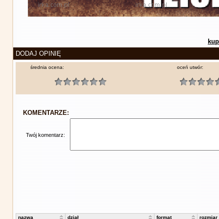
kup
DODAJ OPINIĘ
średnia ocena:
oceń utwór:
KOMENTARZE:
Twój komentarz:
nazwa
dział
format
rozmiar